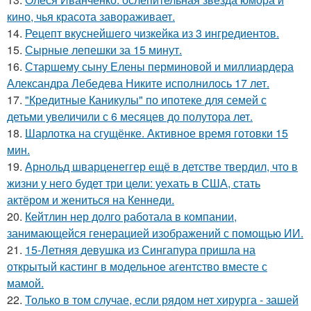
кино, чья красота завораживает.
14.
Рецепт вкуснейшего чизкейка из 3 ингредиентов.
15.
Сырные лепешки за 15 минут.
16.
Старшему сыну Елены перминовой и миллиардера
Александра Лебедева Никите исполнилось 17 лет.
17.
"Кредитные Каникулы" по ипотеке для семей с
детьми увеличили с 6 месяцев до полутора лет.
18.
Шарлотка на сгущёнке. Активное время готовки 15
мин.
19.
Арнольд шварценеггер ещё в детстве твердил, что в
жизни у него будет три цели: уехать в США, стать
актёром и жениться на Кеннеди.
20.
Кейтлин нер долго работала в компании,
занимающейся генерацией изображений с помощью ИИ.
21.
15-Летняя девушка из Сингапура пришла на
открытый кастинг в модельное агентство вместе с
мамой.
22.
Только в том случае, если рядом нет хирурга - зашей