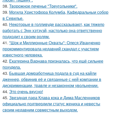
38.
Творожное печенье "Треугольники".
39.
Могила Христофора Колумба, Кафедральныи собор
в Севилье.
40.
Некоторые в голливуде рассказывают, как тяжело
работать с Энн хэтэуэй, настолько она ответственно
подходит к своим ролям.
41.
"Шок и Миллионные Охваты": Олеся Иванченко
прокомментировала недавний скандал с участием
известного человека.
42.
Екатерина Варнава призналась, что ещё сильнее
похудела.
43.
Бывшая домработница подала в суд на кайли
дженнер, обвинив её и связанные с ней компании в
дискриминации, травле и незаконном увольнении.
44.
Это очень вкусно!
45.
Звездная пара Клава кока и Дима Масленников
официально подтвердили статус жениха и невесты
своим недавним совместным выходом.