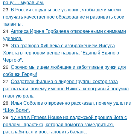
рану … муравьем.
23.
В России созданы все условия, чтобы дети могли
получать качественное образование и развивать свои
таланты.
24.
Актриса Ирина Горбачева откровенными снимками
удивила.
25.
Эта гравюра Xvii века с изображением Иисуса
Христа в терновом венце названа "Единый Единою
Чертою".
26.
Срочно мы ищем любящие и заботливые ручки для
собачки Герды!
27.
Создатели фильма о лидере группы сектор газа
рассказали, почему именно Никита кологривый получил
главную роль.
28.
Илья Соболев откровенно рассказал, почему ушел из
"Шоу Воли".
29.
17 мая в Fitness House на ладожской прошла йога с
роллом - практика, которая помогла замедлиться,
расслабиться и восстановить баланс.