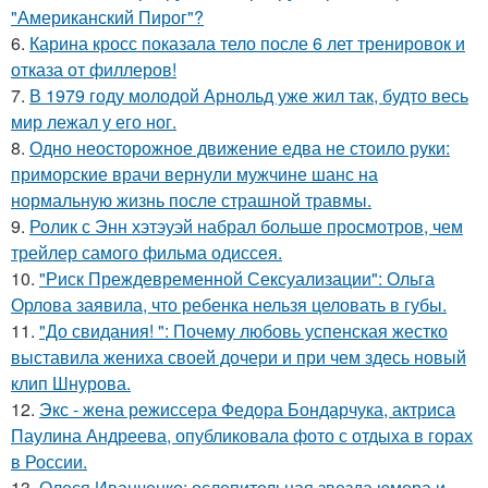
"Американский Пирог"?
6.
Карина кросс показала тело после 6 лет тренировок и
отказа от филлеров!
7.
В 1979 году молодой Арнольд уже жил так, будто весь
мир лежал у его ног.
8.
Одно неосторожное движение едва не стоило руки:
приморские врачи вернули мужчине шанс на
нормальную жизнь после страшной травмы.
9.
Ролик с Энн хэтэуэй набрал больше просмотров, чем
трейлер самого фильма одиссея.
10.
"Риск Преждевременной Сексуализации": Ольга
Орлова заявила, что ребенка нельзя целовать в губы.
11.
"До свидания! ": Почему любовь успенская жестко
выставила жениха своей дочери и при чем здесь новый
клип Шнурова.
12.
Экс - жена режиссера Федора Бондарчука, актриса
Паулина Андреева, опубликовала фото с отдыха в горах
в России.
13.
Олеся Иванченко: ослепительная звезда юмора и