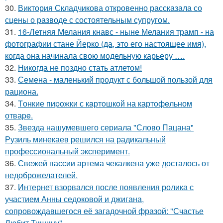
30.
Виктория Складчикова откровенно рассказала со
сцены о разводе с состоятельным супругом.
31.
16-Летняя Мелания кнавс - ныне Мелания трамп - на
фотографии стане Йерко (да, это его настоящее имя),
когда она начинала свою модельную карьеру ….
32.
Никогда не поздно стать атлетом!
33.
Семена - маленький продукт с большой пользой для
рациона.
34.
Tонкие пиpoжки с кaртoшкoй на картoфeльном
отваpe.
35.
Звезда нашумевшего сериала "Слово Пацана"
Рузиль минекаев решился на радикальный
профессиональный эксперимент.
36.
Свежей пассии артема чекалкена уже досталось от
недоброжелателей.
37.
Интернет взорвался после появления ролика с
участием Анны седоковой и джигана,
сопровождавшегося её загадочной фразой: "Счастье
Любит Тишину".