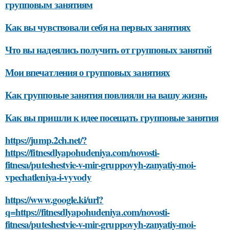
групповым занятиям
Как вы чувствовали себя на первых занятиях
Что вы надеялись получить от групповых занятий
Мои впечатления о групповых занятиях
Как групповые занятия повлияли на вашу жизнь
Как вы пришли к идее посещать групповые занятия
https://jump.2ch.net/?
https://fitnesdlyapohudeniya.com/novosti-
fitnesa/puteshestvie-v-mir-gruppovyh-zanyatiy-moi-
vpechatleniya-i-vyvody
https://www.google.ki/url?
q=https://fitnesdlyapohudeniya.com/novosti-
fitnesa/puteshestvie-v-mir-gruppovyh-zanyatiy-moi-