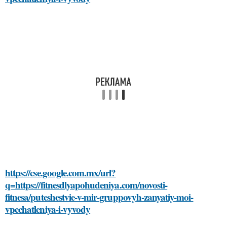
https://cse.google.com.mx/url?
q=https://fitnesdlyapohudeniya.com/novosti-
fitnesa/puteshestvie-v-mir-gruppovyh-zanyatiy-moi-
vpechatleniya-i-vyvody