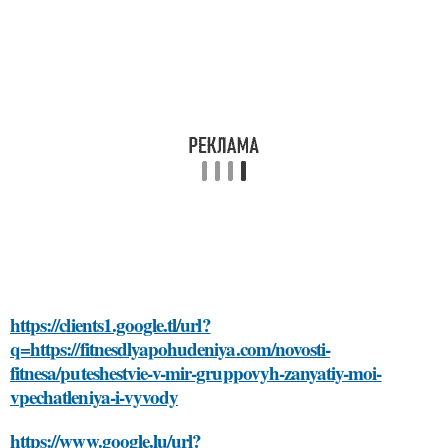
https://clients1.google.tl/url?
q=https://fitnesdlyapohudeniya.com/novosti-
fitnesa/puteshestvie-v-mir-gruppovyh-zanyatiy-moi-
vpechatleniya-i-vyvody
https://www.google.lu/url?