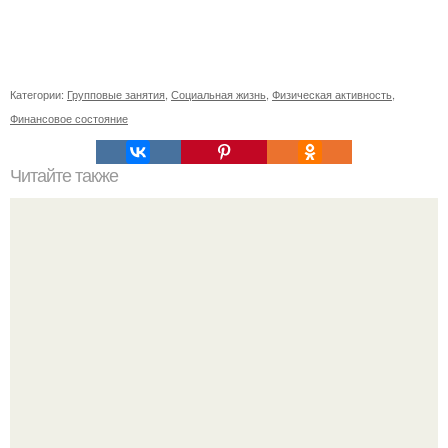
Категории:
Групповые занятия
,
Социальная жизнь
,
Физическая активность
,
Финансовое состояние
Читайте также
50 способов красиво заколоть короткие: откройте для
себя новые возможности