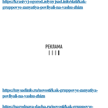
https://krasivyj-ogorod.zelynyjsad.info/stati/kak-
gruppovye-zanyatiya-povliyali-na-vashu-zhizn
https://mysadinfo.ru/novosti/kak-gruppovye-zanyatiya-
povliyali-na-vashu-zhizn
https://narodnaya-dacha.ru/novosti/kak-gruppovye-