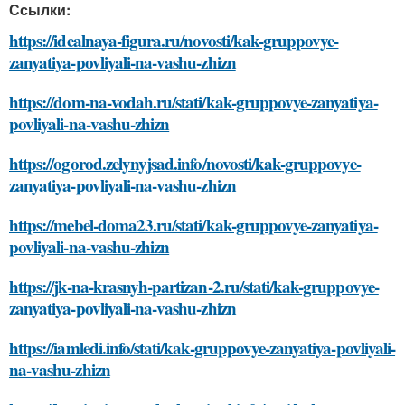
Ссылки:
https://idealnaya-figura.ru/novosti/kak-gruppovye-
zanyatiya-povliyali-na-vashu-zhizn
https://dom-na-vodah.ru/stati/kak-gruppovye-zanyatiya-
povliyali-na-vashu-zhizn
https://ogorod.zelynyjsad.info/novosti/kak-gruppovye-
zanyatiya-povliyali-na-vashu-zhizn
https://mebel-doma23.ru/stati/kak-gruppovye-zanyatiya-
povliyali-na-vashu-zhizn
https://jk-na-krasnyh-partizan-2.ru/stati/kak-gruppovye-
zanyatiya-povliyali-na-vashu-zhizn
https://iamledi.info/stati/kak-gruppovye-zanyatiya-povliyali-
na-vashu-zhizn