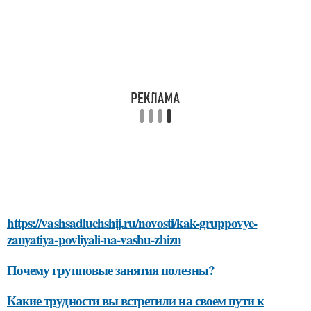
https://vashsadluchshij.ru/novosti/kak-gruppovye-
zanyatiya-povliyali-na-vashu-zhizn
Почему групповые занятия полезны?
Какие трудности вы встретили на своем пути к