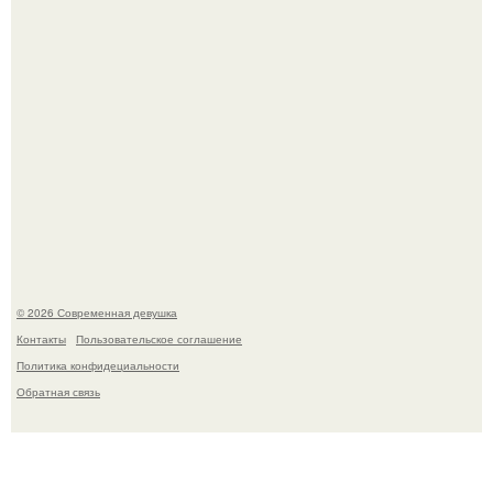
По словам эксперта воз, у мужчин с образованной и
мудрой супругой вероятность скоропостижной смерти
якобы на 46% ниже.
© 2026 Современная девушка
Контакты
Пользовательское соглашение
Политика конфидециальности
Обратная связь