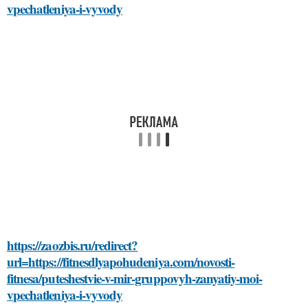
vpechatleniya-i-vyvody
https://zaozbis.ru/redirect?
url=https://fitnesdlyapohudeniya.com/novosti-
fitnesa/puteshestvie-v-mir-gruppovyh-zanyatiy-moi-
vpechatleniya-i-vyvody