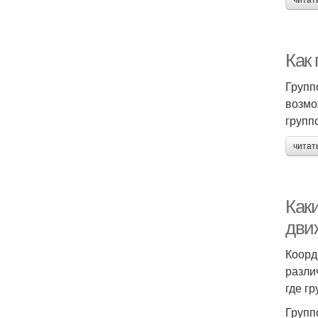
читат
Как
Групп
возмо
групп
читат
Как
дви
Коорд
разли
где г
Групп