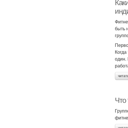
Как
инд
Фитне
быть 
групп
Перво
Когда
один.
работ
читат
Что
Групп
фитне