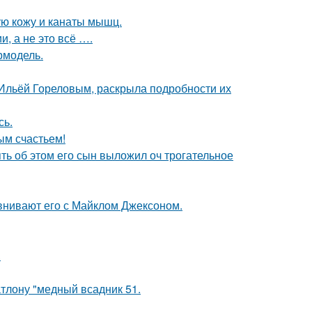
ю кожу и канаты мышц.
, а не это всё ….
ермодель.
с Ильёй Гореловым, раскрыла подробности их
сь.
ым счастьем!
ять об этом его сын выложил оч трогательное
внивают его с Майклом Джексоном.
.
тлону "медный всадник 51.