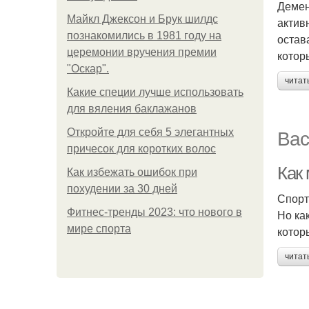
Демен
Майкл Джексон и Брук шилдс
актив
познакомились в 1981 году на
остав
церемонии вручения премии
котор
"Оскар".
читат
Какие специи лучше использовать
для вяления баклажанов
Вас
Откройте для себя 5 элегантных
причесок для коротких волос
Как
Как избежать ошибок при
похудении за 30 дней
Спорт
Фитнес-тренды 2023: что нового в
Но ка
мире спорта
котор
читат