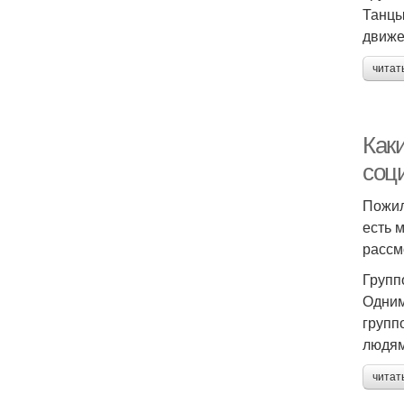
Танцы
движе
читат
Как
соц
Пожил
есть 
рассм
Групп
Одним
групп
людям
читат