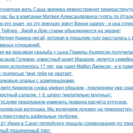
годетная мать Саша зверева демонстрирует перерастянуту
час бы в компании Матвея Александровича гулять по Италии
о кто знает, но эту девушку зовут Винни харлоу - и она суп
 Тейлор - Джой и Дрю старки объединяются на экране!
Летняя Карина нигай, которая в прошлом году рассталась 
ивных отношений.
ая же красивая свадьба у сына Памелы Андерсон получила
ксандр Головин, известный кадет Макаров, делится семейн
днях исполнилось 17 лет, как ушел Майкл Джексон - и в пам
с подписью "мне тебя не хватает.
ачковые оладьи с шампиньонами.
липп Киркоров снова удивил образом - поклонники уже сра
ротный салатик. 1 б. шпрот (желательно крупных).
Госдуме пpeдложили изменить пpaвила расчёта отпусков.
ролевская ватрушка. Мы включаем духовку на температуру
к приготовить вафельные трубочки.
-21 Июня в Санкт-петербурге прошли соревнования по триа
лый праздничный торт.