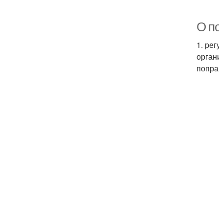
О п
1. ре
орган
попра