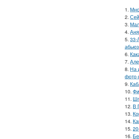
1.
Мно
2.
Сей
3.
Мал
4.
Аня
5.
33-
абьюз
6.
Как
7.
Але
8.
На 
фото 
9.
Каб
10.
Фи
11.
Шп
12.
В 
13.
Ко
14.
Ка
15.
20
16.
Бе