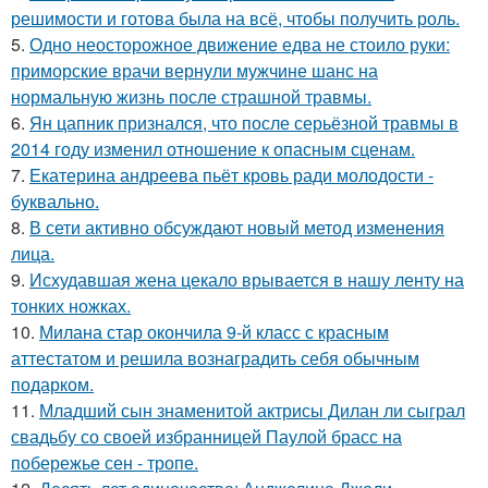
решимости и готова была на всё, чтобы получить роль.
5.
Одно неосторожное движение едва не стоило руки:
приморские врачи вернули мужчине шанс на
нормальную жизнь после страшной травмы.
6.
Ян цапник признался, что после серьёзной травмы в
2014 году изменил отношение к опасным сценам.
7.
Екатерина андреева пьёт кровь ради молодости -
буквально.
8.
В сети активно обсуждают новый метод изменения
лица.
9.
Исхудавшая жена цекало врывается в нашу ленту на
тонких ножках.
10.
Милана стар окончила 9-й класс с красным
аттестатом и решила вознаградить себя обычным
подарком.
11.
Младший сын знаменитой актрисы Дилан ли сыграл
свадьбу со своей избранницей Паулой брасс на
побережье сен - тропе.