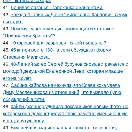
без глютена и сахара.
41.
Ленивая лазанья - запеканка с кабачками.
42.
Звезда "Папиных Дочек" мирослава Карпович замуж
выходит.
43.
Почему существует дискриминация и что такое
"Привилегии Красоты"?
44.
10 фрешей для здоровья - какой пьёшь ты?
45.
45 кг при росте 163 - в сети обсуждают форму
Стефания Маликова.
46.
48-Летний актер Сергей бурунов снова встречается с
молодой девушкой Екатериной Леви, которая младше
его на 12 лет.
47.
Сабина хайрова намекнула, что Клава кока увела
Диму Масленникова из отношений, что вызвало бурю
обсуждений в сети.
48.
Кайли дженнер удивила поклонников новым фото, на
котором она демонстрирует свою заметно уменьшенную
и подтянутую попу.
49.
Вкуснейшая маринованная капуста - беленькая,