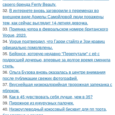
своего бренда Fenty Beauty.
32.
В интернете вновь заговорили о переменах во
внешнем виде Ариелы Самойловой люди поражены
тем, как сейчас выглядит 14-летняя девочка.
33.
Приянка чопра в февральском номере британского
Vogue, 2023.
34.
Vogue подтвердил, что Гарри стайлз и Зои кравиц
официально помолвлены.
35.
Бейонсе, которую недавно "Перепутали" с её с
подросшей дочерью, впервые за долгое время сменила
стиль.
36.
Ольга Бузова вновь оказалась в центре внимания
после публикации свежих фотографий.
37.
Вкуснейшая низкокалорийная творожная запеканка с
яблоком.
38.
Как в 45 чувствовать себя лучше, чем в 35?
39.
Пирожное из кукурузных палочек.
40.
Низкоуглеводный кокосовый бисквит для пп торта,