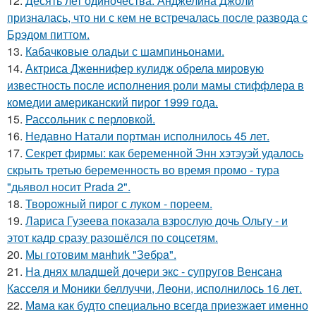
12.
Десять лет одиночества: Анджелина Джоли
призналась, что ни с кем не встречалась после развода с
Брэдом питтом.
13.
Кабачковые оладьи с шампиньонами.
14.
Актриса Дженнифер кулидж обрела мировую
известность после исполнения роли мамы стиффлера в
комедии американский пирог 1999 года.
15.
Рассольник с перловкой.
16.
Недавно Натали портман исполнилось 45 лет.
17.
Секрет фирмы: как беременной Энн хэтэуэй удалось
скрыть третью беременность во время промо - тура
"дьявол носит Prada 2".
18.
Творожный пирог с луком - пореем.
19.
Лариса Гузеева показала взрослую дочь Ольгу - и
этот кадр сразу разошёлся по соцсетям.
20.
Мы готовим мaнhиk "Зeбpa".
21.
На днях младшей дочери экс - супругов Венсана
Касселя и Моники беллуччи, Леони, исполнилось 16 лет.
22.
Мaма как будто cпециально всегдa приезжает имeнно