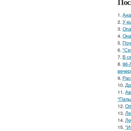
Пос
1.
Ана
2.
У ю
3.
Опа
4.
Она
5.
Поч
6.
"Се
7.
В с
8.
96-
вeчep
9.
Рас
10.
Др
11.
Ав
"Пaль
12.
Оп
13.
Лю
14.
Ле
15.
"И