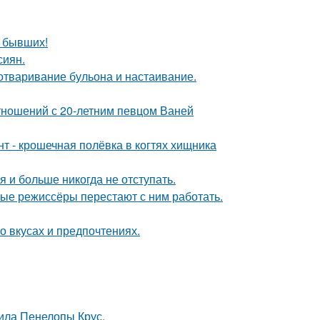
о бывших!
сиян.
 отваривание бульона и настаивание.
отношений с 20-летним певцом Ваней
 - крошечная полёвка в когтях хищника
я и больше никогда не отступать.
ые режиссёры перестают с ним работать.
 вкусах и предпочтениях.
ила Пенелопы Крус.