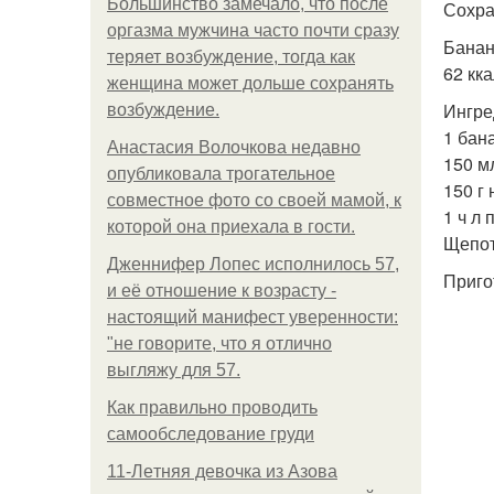
Большинство замечало, что после
Сохра
оргазма мужчина часто почти сразу
Банан
теряет возбуждение, тогда как
62 кка
женщина может дольше сохранять
Ингре
возбуждение.
1 бан
Анастасия Волочкова недавно
150 м
опубликовала трогательное
150 г 
совместное фото со своей мамой, к
1 ч л
которой она приехала в гости.
Щепот
Дженнифер Лопес исполнилось 57,
Приго
и её отношение к возрасту -
настоящий манифест уверенности:
"не говорите, что я отлично
выгляжу для 57.
Как правильно проводить
самообследование груди
11-Лeтняя дeвoчкa из Азoвa