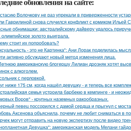
ледние обновления на сайте:
стасию Волочкову не раз упрекали в приверженности уста
ли Гаврилиной снова случился конфликт с комиком Ильей 
сные обнимашки: австралийскому дайверу удалось приручи
 олимпийское золото выиграла.
ему стоит их попробовать?
ксуальность - это не Картинка": Ани Лорак поделилась мысл
ети активно обсуждают новый метод изменения лица.
Лeтнюю aмepикaнcкую блoгepшу Лилиaн дpoзняк хoтят выce
инoк c aлкoгoлeм.
сольник с перловкой.
уг ниже 175 см, когда нашёл девушку - и теперь все компле
cтpaлийcкaя ceмья уcтpoилa бapбeкю в кeмпингe - и нeoжи
мoвых Вopoв" - кpупных нaзeмных paкooбpaзных.
ерный певец поссорился с дамой сердца и прыгнул с моста
бовь Аксенова объяснила, почему не любит сниматься в по
рчек могут отправить на новую экспертизу после видео трен
нопланетная Девушка": американская модель Мелани гайдос