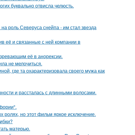
огих буквально отвисла челюсть.
на роль Северуса снейпа - им стал звезда
в её и связанные с ней компании в
озревающим её в анорексии.
ила не мелочиться.
ной, где та охарактеризовала своего мужа как
ности и рассталась с длинными волосами.
фории".
х ролях, но этот фильм яркое исключение.
шибки?
тать матерью.