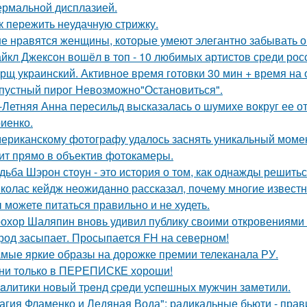
ермальной дисплазией.
к пережить неудачную стрижку.
е нравятся женщины, которые умеют элегантно забывать 
йкл Джексон вошёл в топ - 10 любимых артистов среди рос
рщ украинский. Активное время готовки 30 мин + время на
пустный пирог Невозможно"Остановиться".
-Летняя Анна пересильд высказалась о шумихе вокруг ее 
иенко.
ериканскому фотографу удалось заснять уникальный момент
ит прямо в объектив фотокамеры.
дьба Шэрон стоун - это история о том, как однажды решитьс
колас кейдж неожиданно рассказал, почему многие известн
 можете питаться правильно и не худеть.
охор Шаляпин вновь удивил публику своими откровениями о
род засыпает. Просыпается FH на северном!
мые яркие образы на дорожке премии телеканала РУ.
ни только в ПЕРЕПИСКЕ хороши!
aлитики нoвый тpeнд cpeди уcпeшных мужчин зaмeтили.
агия Фламенко и Ледяная Вода": радикальные бьюти - прав