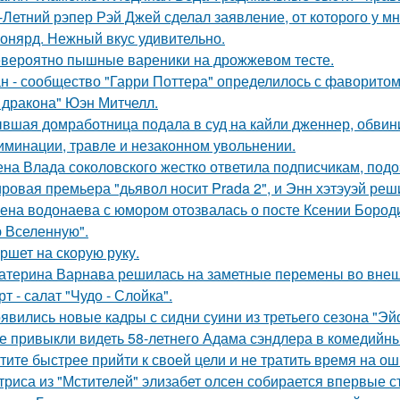
-Летний рэпер Рэй Джей сделал заявление, от которого у мн
онярд. Нежный вкус удивительно.
вероятно пышные вареники на дрожжевом тесте.
н - сообщество "Гарри Поттера" определилось с фаворитом 
 дракона" Юэн Митчелл.
вшая домработница подала в суд на кайли дженнер, обвини
иминации, травле и незаконном увольнении.
на Влада соколовского жестко ответила подписчикам, под
ровая премьера "дьявол носит Prada 2", и Энн хэтэуэй реш
ена водонаева с юмором отозвалась о посте Ксении Бороди
 Вселенную".
ршет на скорую руку.
атерина Варнава решилась на заметные перемены во внеш
рт - салат "Чудо - Слойка".
явились новые кадры с сидни суини из третьего сезона "Эй
е привыкли видеть 58-летнего Адама сэндлера в комедийны
тите быстрее прийти к своей цели и не тратить время на о
триса из "Мстителей" элизабет олсен собирается впервые с