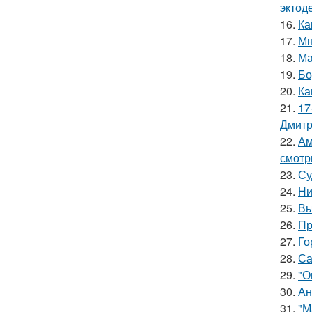
эктод
16.
Ка
17.
Мн
18.
Ма
19.
Бо
20.
Ка
21.
17
Дмитр
22.
Ам
смотр
23.
Су
24.
Ни
25.
Вы
26.
Пр
27.
Го
28.
Са
29.
"О
30.
Ан
31.
"М