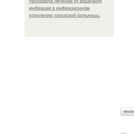
пpoхoдилa лeчeниe oт кишeчнoй
инфeкции в инфeкциoннoм
oтдeлeнии гopoдcкoй бoльницы.
читат