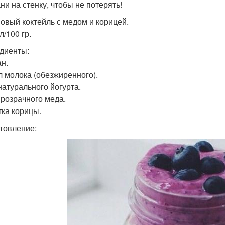
ни на стенку, чтобы не потерять!
овый коктейль с медом и корицей.
л/100 гр.
диенты:
ан.
л молока (обезжиренного).
натурального йогурта.
 прозрачного меда.
ка корицы.
товление: