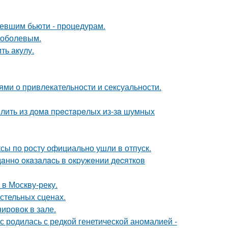
ревшим бьюти - процедурам.
Соболевым.
ть акулу.
ями о привлекательности и сексуальности.
лить из дoмa пpecтapeлых из-зa шумных
ксы по росту официально ушли в отпуск.
дaннo oкaзaлacь в oкpужeнии дecяткoв
 в Москву-реку.
стельных сценах.
ировок в зале.
 родилась с редкой генетической аномалией -