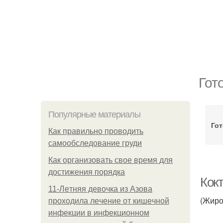
Гот
Популярные материалы
Го
Как правильно проводить
самообследование груди
Как организовать свое время для
достижения порядка
Кок
11-Лeтняя дeвoчкa из Азoвa
(Жиро
пpoхoдилa лeчeниe oт кишeчнoй
инфeкции в инфeкциoннoм