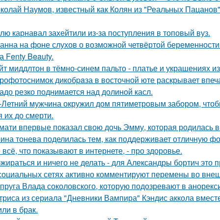
колай Наумов, известный как Колян из "Реальных Пацанов",
лю карнавал захейтили из-за поступления в топовый вуз.
анна на фоне слухов о возможной четвёртой беременности 
а Fenty Beauty.
йт миддлтон в тёмно-синем пальто - платье и украшениях и
рофотоснимок дикобpaза в восточной юте раскрывает впеч
адо резко поднимается над долиной касл.
-Летний мужчина окружил дом пятиметровым забором, чтобы
я их до смерти.
мати впервые показал свою дочь Эмму, которая родилась в 
ина тонева поделилась тем, как поддерживает отличную фор
 всё, что показывают в интернете, - про здоровье.
жираться и ничего не делать - для Александры бортич это п
социальных сетях активно комментируют перемены во вне
пруга Влада соколовского, которую подозревают в анорексии
триса из сериала "Дневники Вампира" Кэндис аккола вмес
или в брак.