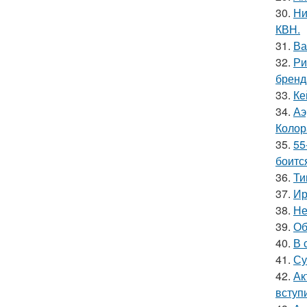
30.
Ни
КВН.
31.
Ва
32.
Ри
бренд
33.
Ке
34.
Аэ
Колор
35.
55
боитс
36.
Ти
37.
Ир
38.
Не
39.
Об
40.
В 
41.
Су
42.
Ак
вступ