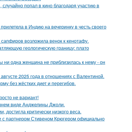
 случайно попал в кино благодаря участию в
прилетела в Индию на вечеринку в честь своего
з сапфиров возложила венок к кенотафу.
атляющую геологическую границу: плато
 ни одна женщина не приблизилась к нему - он
августе 2025 года в отношениях с Валентиной.
му без жёстких диет и перегибов.
росто не вариант!
шнем виде Анджелины Джоли.
, достигла критически низкого веса.
те с партнером Стивеном Крюгером официально