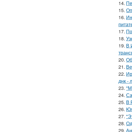
14.
Пе
15.
Оп
16.
Ин
питат
17.
По
18.
Уз
19.
В 
транс
20.
Об
21.
Ве
22.
Ир
днк -
23.
"М
24.
Са
25.
В 
26.
Юл
27.
"Э
28.
Од
29.
Ан