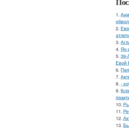
Пос
1.
Ани
обвол
2.
Евр
атлети
3.
Агл
4.
Ян 
5.
39-
Евой 
6.
Пел
7.
Акт
8.
- х
9.
Ксе
практ
10.
Ры
11.
Ре
12.
Ак
13.
Бы