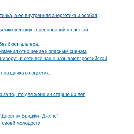
инка, а её внутренняя энергетика и особая,
ъёмки женских соревнований по лёгкой
без бюстгальтера.
у изменил отношение к опасным сценам.
ниверу", в сети всё чаще называют "российской
 праздника в соцсетях.
за то, что для женщин старше 50 лет
 "Дневник Бриджит Джонс".
т своей молодости.