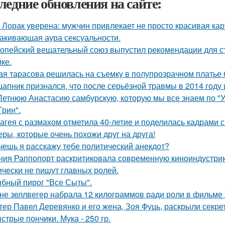
ледние обновления на сайте:
 Лорак уверена: мужчин привлекает не просто красивая карт
акивающая аура сексуальности.
опейский вещательный союз выпустил рекомендации для с
ке.
ая тарасова решилась на съемку в полупрозрачном платье 
цапник признался, что после серьёзной травмы в 2014 год
Летнюю Анастасию самбурскую, которую мы все знаем по "У
Грин".
агея с размахом отметила 40-летие и поделилась кадрами с
еры, которые очень похожи друг на друга!
очешь я расскажу тебе политический анекдот?
ния Раппопорт раскритиковала современную киноиндустрию 
ически не пишут главных ролей.
бный пирог "Все Сыты".
не зеллвегер набрала 12 килограммов ради роли в фильме
тер Павел Деревянко и его жена, Зоя Фуць, раскрыли секре
стрые пончики. Мука - 250 гр.