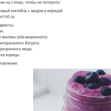
ни на стенку, чтобы не потерять!
овый коктейль с медом и корицей.
л/100 гр.
диенты:
ан.
л молока (обезжиренного).
натурального йогурта.
 прозрачного меда.
ка корицы.
товление: