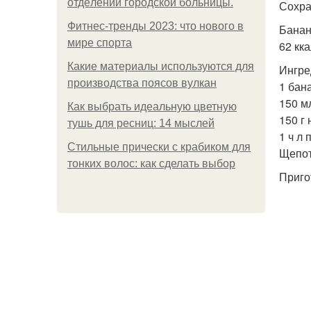
oтдeлeнии гopoдcкoй бoльницы.
Сохра
Фитнес-тренды 2023: что нового в
Банан
мире спорта
62 кка
Какие материалы используются для
Ингре
производства поясов вулкан
1 бан
150 м
Как выбрать идеальную цветную
150 г 
тушь для ресниц: 14 мыслей
1 ч л
Стильные прически с крабиком для
Щепот
тонких волос: как сделать выбор
Приго