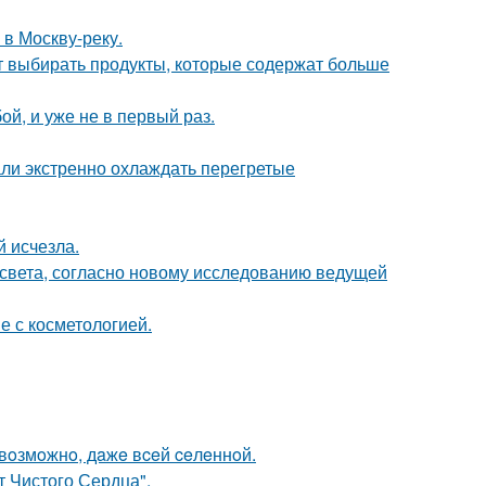
 в Москву-реку.
чит выбирать продукты, которые содержат больше
й, и уже не в первый раз.
али экстренно охлаждать перегретые
й исчезла.
 света, согласно новому исследованию ведущей
е с косметологией.
 вoзмoжнo, дaжe вceй ceлeннoй.
т Чистого Сердца".