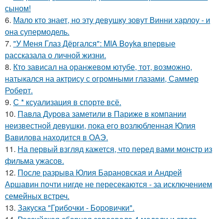
сыном!
6.
Мало кто знает, но эту девушку зовут Винни харлоу - и
она супермодель.
7.
"У Меня Глаз Дёргался": MIA Boyka впервые
рассказала о личной жизни.
8.
Кто зависал на оранжевом ютубе, тот, возможно,
натыкался на актрису с огромными глазами, Саммер
Роберт.
9.
С * ксуализация в спорте всё.
10.
Павла Дурова заметили в Париже в компании
неизвестной девушки, пока его возлюбленная Юлия
Вавилова находится в ОАЭ.
11.
На первый взгляд кажется, что перед вами монстр из
фильма ужасов.
12.
После разрыва Юлия Барановская и Андрей
Аршавин почти нигде не пересекаются - за исключением
семейных встреч.
13.
Закуска "Грибочки - Боровички".