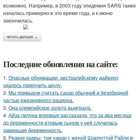
возможно. Например, в 2003 году эпидемия SARS также
началась примерно в это время года, и к июню
закончилась.
читать дальше →
Последние обновления на сайте:
1.
Опасные обнимашки: австралийскому дайверу
удалось приручить акулу.
2.
Мы привыкли считать сахар обычной и безобидной
частью ежедневного рациона.
3.
Она олимпийское золото выиграла.
4.
Айза лилуна впервые рассказала, что за два месяца
до беременности вторым сыном у неё случилась
замершая беременность.
5.
Редкие кадры: том харди с женой Шарлоттой Райли и