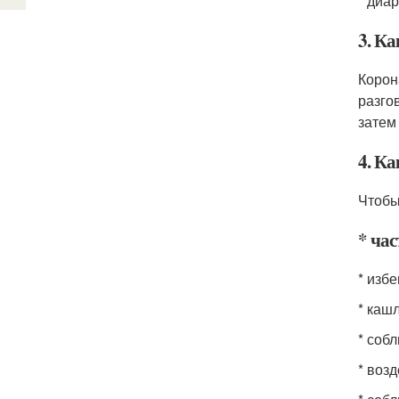
* диа
3. Ка
Корон
разго
затем 
4. К
Чтобы
* ча
* изб
* кашл
* соб
* воз