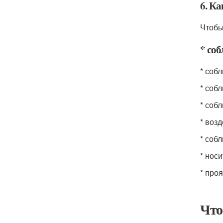
6. Ка
Чтобы
* со
* соб
* собл
* соб
* воз
* соб
* нос
* про
Что