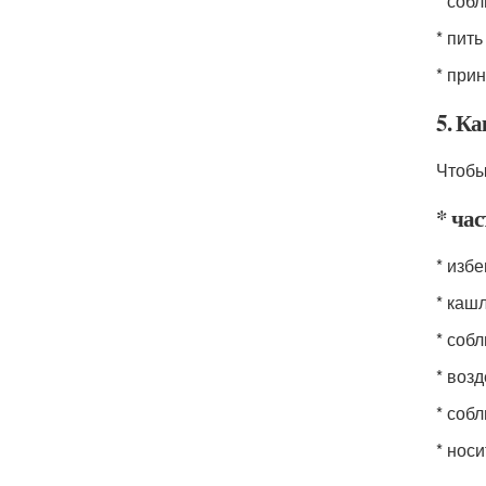
* соб
* пит
* при
5. Ка
Чтобы
* ча
* изб
* кашл
* соб
* воз
* соб
* нос