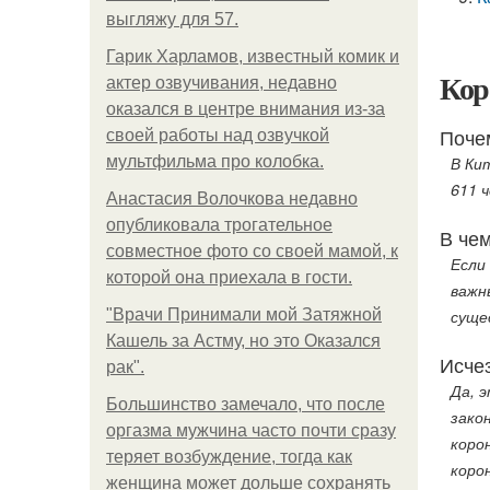
выгляжу для 57.
Гарик Харламов, известный комик и
Кор
актер озвучивания, недавно
оказался в центре внимания из-за
Поче
своей работы над озвучкой
мультфильма про колобка.
В Ки
611 
Анастасия Волочкова недавно
опубликовала трогательное
В че
совместное фото со своей мамой, к
Если
которой она приехала в гости.
важн
"Врачи Принимали мой Затяжной
суще
Кашель за Астму, но это Оказался
Исчез
рак".
Да, 
Большинство замечало, что после
зако
оргазма мужчина часто почти сразу
коро
теряет возбуждение, тогда как
коро
женщина может дольше сохранять