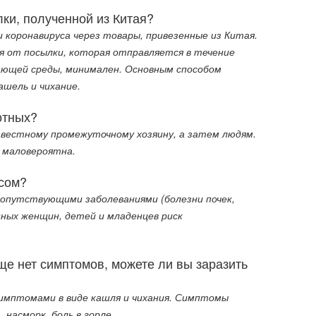
ки, полученной из Китая?
 коронавируса через товары, привезенные из Китая.
ия от посылки, которая отправляется в течение
жающей среды, минимален. Основным способом
ашель и чихание.
отных?
звестному промежуточному хозяину, а затем людям.
е маловероятна.
сом?
 сопутствующими заболеваниями (болезни почек,
енных женщин, детей и младенцев риск
е нет симптомов, можете ли вы заразить
симптомами в виде кашля и чихания. Симптомы
 насморк, боль в горле.