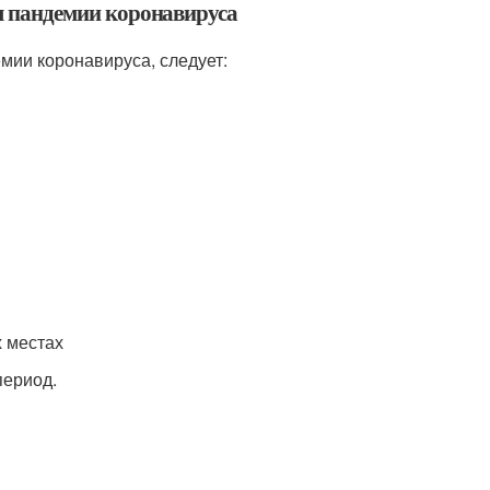
мя пандемии коронавируса
мии коронавируса, следует:
х местах
период.