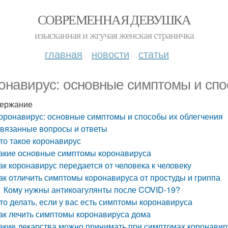
СОВРЕМЕННАЯ ДЕВУШКА
изысканная и жгучая женская страничка
главная
новости
статьи
онавирус: основные симптомы и спо
ержание
оронавирус: основные симптомы и способы их облегчения
вязанные вопросы и ответы
то такое коронавирус
акие основные симптомы коронавируса
ак коронавирус передается от человека к человеку
ак отличить симптомы коронавируса от простуды и гриппа
Кому нужны антикоагулянты после COVID-19?
то делать, если у вас есть симптомы коронавируса
ак лечить симптомы коронавируса дома
акие лекарства можно принимать при симптомах коронавир