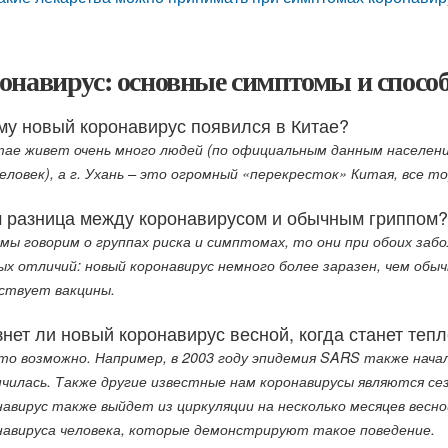
онавирус: основные симптомы и спосо
му новый коронавирус появился в Китае?
тае живет очень много людей (по официальным данным население
человек), а г. Ухань – это огромный «перекресток» Китая, все т
м разница между коронавирусом и обычным гриппом?
 мы говорим о группах риска и симптомах, то они при обоих заб
ых отличий: новый коронавирус немного более заразен, чем обы
ствует вакцины.
нет ли новый коронавирус весной, когда станет теп
это возможно. Например, в 2003 году эпидемия SARS также начал
нчилась. Также другие известные нам коронавирусы являются се
навирус также выйдет из циркуляции на несколько месяцев весн
навируса человека, которые демонстрируют такое поведение.