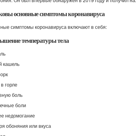
ония. Он был впервые обнаружен в 2019 году и получил на
аковы основные симптомы коронавируса
ные симптомы коронавируса включают в себя:
вышение температуры тела
ель
ой кашель
морк
 в горле
овную боль
ечные боли
ее недомогание
еря обоняния или вкуса