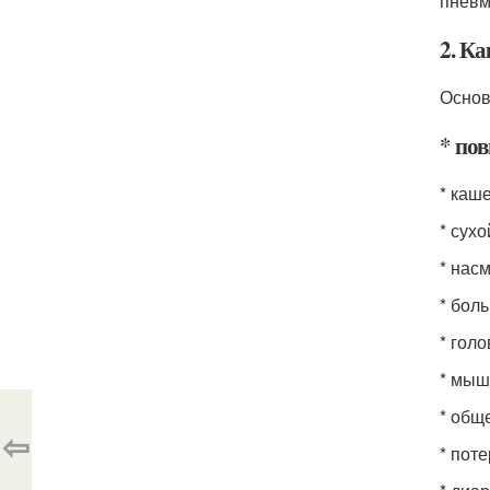
пневм
2. К
Основ
* по
* каш
* сух
* нас
* боль
* гол
* мыш
* общ
⇦
* пот