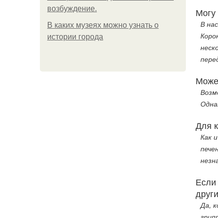
возбуждение.
Могу 
В на
В каких музеях можно узнать о
Коро
истории города
неск
пере
Може
Возм
Одна
Для 
Как 
пече
незн
Если
друг
Да, 
грип