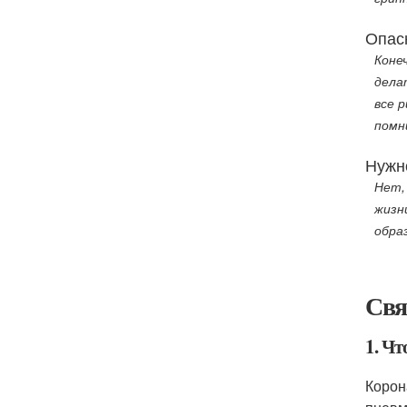
Опас
Коне
дела
все 
помн
Нужн
Нет,
жизн
обра
Свя
1. Чт
Корон