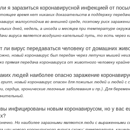
ли я заразиться коронавирусной инфекцией от посыл
стоящее время нет никаких доказательств в поддержку передачи
навирус малоустойчив во внешней среде, поэтому риск заражен
ольких дней, недель, а иногда и месяцев при температуре окру
дачи вируса является воздушно-капельный путь, то есть через к
т ли вирус передаваться человеку от домашних жив
ожно, новый коронавирус был передан через летучих мышей неи
ко прямая передача коронавируса от животного человеку крайн
каких людей наиболее опасно заражение коронавиру
и грипп, новый коронавирус опасен для пожилых людей и людей с
ни, сердца, хронические легочные заболевания и пр.). Для берем
ачительный.
 вы инфицированы новым коронавирусом, но у вас ещ
их?
конечно. Но наиболее заразными являются люди с выраженными 
па или нового коронирусного вируса схожи: температура, кашель,