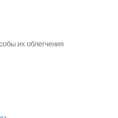
собы их облегчения
уса