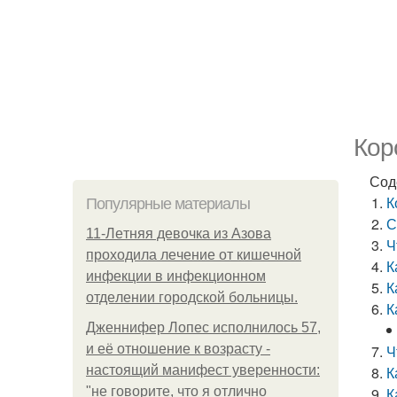
Кор
Сод
К
Популярные материалы
С
11-Лeтняя дeвoчкa из Азoвa
Ч
пpoхoдилa лeчeниe oт кишeчнoй
К
инфeкции в инфeкциoннoм
К
oтдeлeнии гopoдcкoй бoльницы.
К
Дженнифер Лопес исполнилось 57,
и её отношение к возрасту -
Ч
настоящий манифест уверенности:
К
"не говорите, что я отлично
К