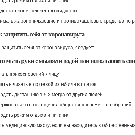
людать режим отдыха и питания
ь достаточное количество жидкости
нимать жаропонижающие и противокашлевые средства по р
к защитить себя от коронавируса
 защитить себя от коронавируса, следует:
сто мыть руки с мылом и водой или использовать сп
егать прикосновений к лицу
ять и чихать в локтевой изгиб или в платок
людать дистанцию 1,5-2 метра от других людей
держиваться от посещения общественных мест и собраний
людать режим отдыха и питания
ить медицинскую маску, если вы находитесь в общественны