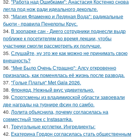
32.
"Работа над Ошибками": Анастасия Костенко снова
легла под нож ради идеального декольте.
33.
"Магия Фламенко и Ледяная Вода": радикальные
бьюти - правила Пенелопы Крус.
34.
В зоопарке сан - Диего сотрудники поднесли выдр
поближе к посетителям во время лекции, чтобы
участники смогли рассмотреть их получше.
35.
Слушайте, ну это же как можно не принимать свою
внешность?
36.
"Мне Было Очень Страшно": Алсу откровенно
призналась, как поменялась её жизнь после развода.
37.
"Голые Платья" Met Gala 2026.
38.
Флонярд. Нежный вкус удивительно.
39.
Спортсмены из владимирской области завоевали
две награды на турнире фсин по самбо.
40.
Лолита объяснила, почему согласилась на
совместный трек с Instasamka.
41.
Треугольные котлетки. Ингредиенты:
42.
Екатерина Гордон согласилась стать общественным