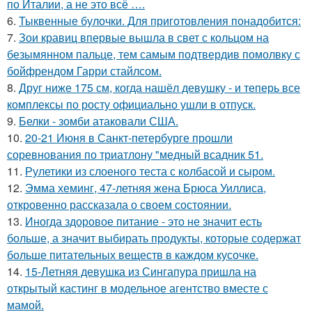
по Италии, а не это всё ….
6.
Тыквенные булочки. Для приготовления понадобится:
7.
Зои кравиц впервые вышла в свет с кольцом на
безымянном пальце, тем самым подтвердив помолвку с
бойфрендом Гарри стайлсом.
8.
Друг ниже 175 см, когда нашёл девушку - и теперь все
комплексы по росту официально ушли в отпуск.
9.
Белки - зомби атаковали США.
10.
20-21 Июня в Санкт-петербурге прошли
соревнования по триатлону "медный всадник 51.
11.
Рулетики из слоеного теста с колбасой и сыром.
12.
Эмма хеминг, 47-летняя жена Брюса Уиллиса,
откровенно рассказала о своем состоянии.
13.
Иногда здоровое питание - это не значит есть
больше, а значит выбирать продукты, которые содержат
больше питательных веществ в каждом кусочке.
14.
15-Летняя девушка из Сингапура пришла на
открытый кастинг в модельное агентство вместе с
мамой.