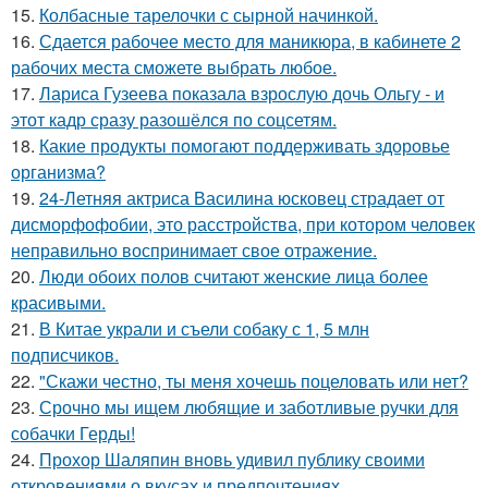
15.
Колбасные тарелочки с сырной начинкой.
16.
Сдается рабочее место для маникюра, в кабинете 2
рабочих места сможете выбрать любое.
17.
Лариса Гузеева показала взрослую дочь Ольгу - и
этот кадр сразу разошёлся по соцсетям.
18.
Какие продукты помогают поддерживать здоровье
организма?
19.
24-Летняя актриса Василина юсковец страдает от
дисморфофобии, это расстройства, при котором человек
неправильно воспринимает свое отражение.
20.
Люди обоих полов считают женские лица более
красивыми.
21.
В Китае украли и съели собаку с 1, 5 млн
подписчиков.
22.
"Скажи честно, ты меня хочешь поцеловать или нет?
23.
Срочно мы ищем любящие и заботливые ручки для
собачки Герды!
24.
Прохор Шаляпин вновь удивил публику своими
откровениями о вкусах и предпочтениях.