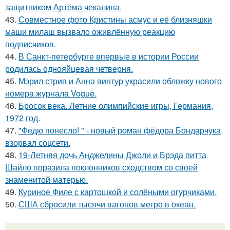
защитником Артёма чекалина.
43.
Совместное фото Кристины асмус и её близняшки
маши милаш вызвало оживлённую реакцию
подписчиков.
44.
В Санкт-петербурге впервые в истории России
родилась однояйцевая четверня.
45.
Мэрил стрип и Анна винтур украсили обложку нового
номера журнала Vogue.
46.
Бросок века. Летние олимпийские игры, Германия,
1972 год.
47.
"Федю понесло! " - новый роман фёдора Бондарчука
взорвал соцсети.
48.
19-Летняя дочь Анджелины Джоли и Брэда питта
Шайло поразила поклонников сходством со своей
знаменитой матерью.
49.
Куриное Филе с картошкой и солёными огурчиками.
50.
США сбросили тысячи вагонов метро в океан.