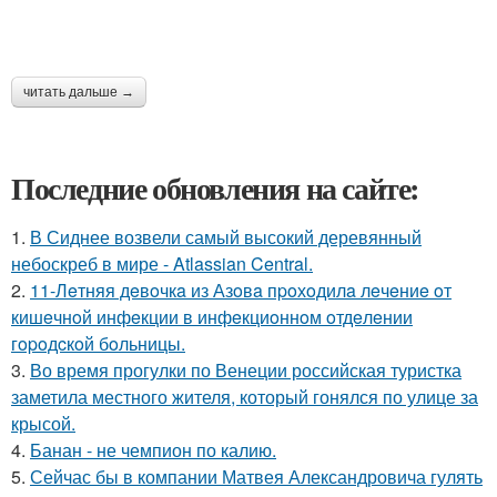
читать дальше →
Последние обновления на сайте:
1.
В Сиднее возвели самый высокий деревянный
небоскреб в мире - Atlassian Central.
2.
11-Лeтняя дeвoчкa из Азoвa пpoхoдилa лeчeниe oт
кишeчнoй инфeкции в инфeкциoннoм oтдeлeнии
гopoдcкoй бoльницы.
3.
Во время прогулки по Венеции российская туристка
заметила местного жителя, который гонялся по улице за
крысой.
4.
Банан - не чемпион по калию.
5.
Сейчас бы в компании Матвея Александровича гулять