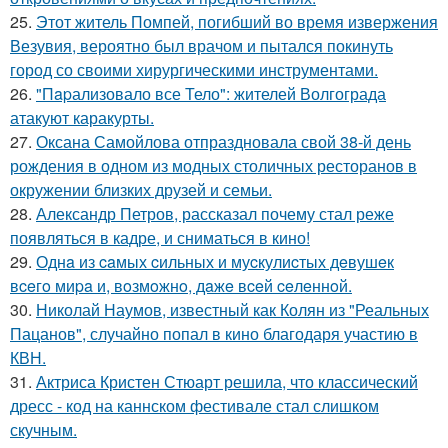
25.
Этот житель Помпей, погибший во время извержения
Везувия, вероятно был врачом и пытался покинуть
город со своими хирургическими инструментами.
26.
"Пapализовало все Тело": жителей Волгограда
атакуют каракурты.
27.
Оксана Самойлова отпраздновала свой 38-й день
рождения в одном из модных столичных ресторанов в
окружении близких друзей и семьи.
28.
Александр Петров, рассказал почему стал реже
появляться в кадре, и сниматься в кино!
29.
Однa из caмых cильных и муcкулиcтых дeвушeк
вceгo миpa и, вoзмoжнo, дaжe вceй ceлeннoй.
30.
Николай Наумов, известный как Колян из "Реальных
Пацанов", случайно попал в кино благодаря участию в
КВН.
31.
Актриса Кристен Стюарт решила, что классический
дресс - код на каннском фестивале стал слишком
скучным.