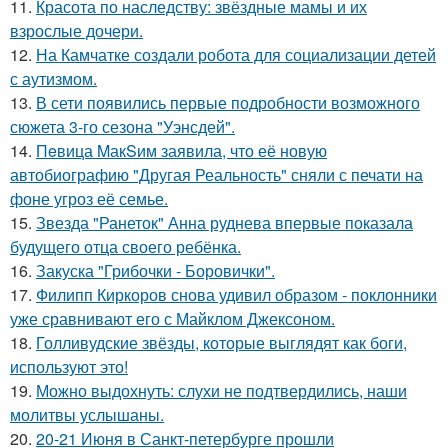
11.
Красота по наследству: звёздные мамы и их
взрослые дочери.
12.
На Камчатке создали робота для социализации детей
с аутизмом.
13.
В сети появились первые подробности возможного
сюжета 3-го сезона "Уэнсдей".
14.
Пeвица MакSим заявила, что её новую
автобиографию "Другая Реальность" сняли с печати на
фоне угроз её семье.
15.
Звезда "Ранеток" Анна руднева впервые показала
будущего отца своего ребёнка.
16.
Закуска "Грибочки - Боровички".
17.
Филипп Киркоров снова удивил образом - поклонники
уже сравнивают его с Майклом Джексоном.
18.
Голливудские звёзды, которые выглядят как боги,
используют это!
19.
Можно выдохнуть: слухи не подтвердились, наши
молитвы услышаны.
20.
20-21 Июня в Санкт-петербурге прошли