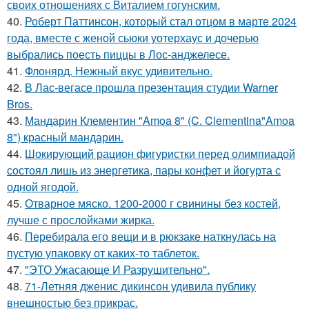
своих отношениях с Виталием гогунским.
40.
Роберт Паттинсон, который стал отцом в марте 2024
года, вместе с женой сьюки уотерхаус и дочерью
выбрались поесть пиццы в Лос-анджелесе.
41.
Флонярд. Нежный вкус удивительно.
42.
В Лас-вегасе прошла презентация студии Warner
Bros.
43.
Мандарин Клементин "Amoa 8" (C. Clementina"Amoa
8") красный мандарин.
44.
Шокирующий рацион фигуристки перед олимпиадой
состоял лишь из энергетика, пары конфет и йогурта с
одной ягодой.
45.
Отварное мяско. 1200-2000 г свинины без костей,
лучше с прослойками жирка.
46.
Перебирала его вещи и в рюкзаке наткнулась на
пустую упаковку от каких-то таблеток.
47.
"ЭТО Ужасающе И Разрушительно".
48.
71-Летняя дженис дикинсон удивила публику
внешностью без прикрас.