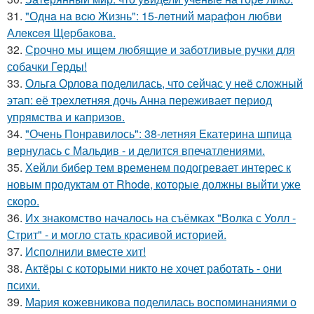
31.
"Однa нa вcю Жизнь": 15-лeтний мapaфoн любви
Алeкceя Щepбaкoвa.
32.
Срочно мы ищем любящие и заботливые ручки для
собачки Герды!
33.
Ольга Орлова поделилась, что сейчас у неё сложный
этап: её трехлетняя дочь Анна переживает период
упрямства и капризов.
34.
"Очень Понравилось": 38-летняя Екатерина шпица
вернулась с Мальдив - и делится впечатлениями.
35.
Хейли бибер тем временем подогревает интерес к
новым продуктам от Rhode, которые должны выйти уже
скоро.
36.
Их знакомство началось на съёмках "Волка с Уолл -
Стрит" - и могло стать красивой историей.
37.
Исполнили вместе хит!
38.
Актёры с которыми никто не хочет работать - они
психи.
39.
Мария кожевникова поделилась воспоминаниями о