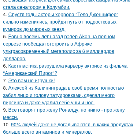
стала сенатором в Колумбии.
4.
Спустя годы актеры хоррора "Тело Дженнифер"
сильно изменились, пройдя путь от подростковых
кумиров до мировых звезд.
5.
Ровно восемь лет назад рэпер Akon на полном
серьезе пообещал отстроить в Африке
ультрасовременный мегаполис за 6 миллиардов
долларов.
6.
Как пластика разрушила карьеру актрисе из фильма
"Американский Пирог"?
7.
Это вам не игрушки!
8.
Алексей из Калининграда в своё время полностью
забил лицо и голову татуировками, сделал много
пирсинга и даже удалил себе уши и нос.
9.
Все говорят про жену Роналду, но никто - про жену
месси.
10.
90% людей даже не догадываются, в каких продуктах
больше всего витаминов и минералов.