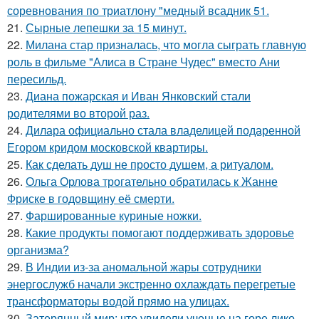
соревнования по триатлону "медный всадник 51.
21.
Сырные лепешки за 15 минут.
22.
Милана стар призналась, что могла сыграть главную
роль в фильме "Алиса в Стране Чудес" вместо Ани
пересильд.
23.
Диана пожарская и Иван Янковский стали
родителями во второй раз.
24.
Дилара официально стала владелицей подаренной
Егором кридом московской квартиры.
25.
Как сделать душ не просто душем, а ритуалом.
26.
Ольга Орлова трогательно обратилась к Жанне
Фриске в годовщину её смерти.
27.
Фаршированные куриные ножки.
28.
Какие продукты помогают поддерживать здоровье
организма?
29.
В Индии из-за аномальной жары сотрудники
энергослужб начали экстренно охлаждать перегретые
трансформаторы водой прямо на улицах.
30.
Затерянный мир: что увидели ученые на горе лико.