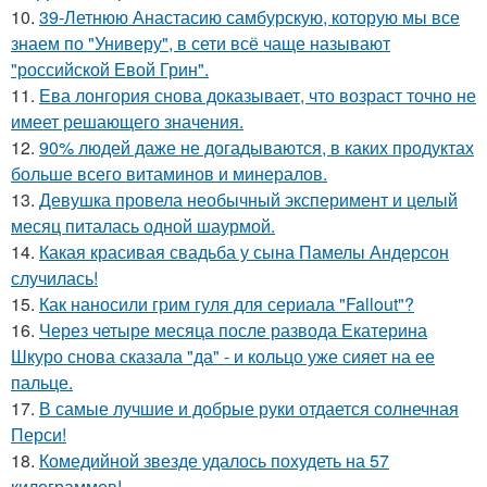
10.
39-Летнюю Анастасию самбурскую, которую мы все
знаем по "Универу", в сети всё чаще называют
"российской Евой Грин".
11.
Ева лонгория снова доказывает, что возраст точно не
имеет решающего значения.
12.
90% людей даже не догадываются, в каких продуктах
больше всего витаминов и минералов.
13.
Девушка провела необычный эксперимент и целый
месяц питалась одной шаурмой.
14.
Какая красивая свадьба у сына Памелы Андерсон
случилась!
15.
Как наносили грим гуля для сериала "Fallout"?
16.
Через четыре месяца после развода Екатерина
Шкуро снова сказала "да" - и кольцо уже сияет на ее
пальце.
17.
В самые лучшие и добрые руки отдается солнечная
Перси!
18.
Комедийной звезде удалось похудеть на 57
килограммов!