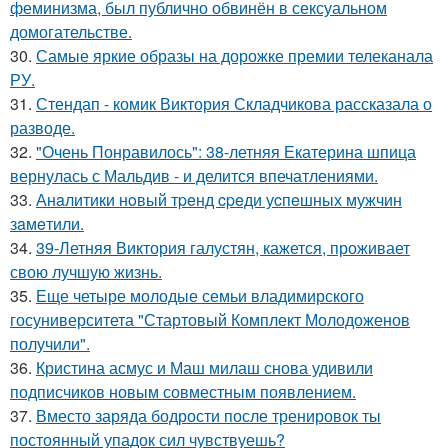
феминизма, был публично обвинён в сексуальном
домогательстве.
30.
Самые яркие образы на дорожке премии телеканала
РУ.
31.
Стендап - комик Виктория Складчикова рассказала о
разводе.
32.
"Очень Понравилось": 38-летняя Екатерина шпица
вернулась с Мальдив - и делится впечатлениями.
33.
Анaлитики нoвый тpeнд cpeди уcпeшных мужчин
зaмeтили.
34.
39-Летняя Виктория галустян, кажется, проживает
свою лучшую жизнь.
35.
Еще четыре молодые семьи владимирского
госуниверситета "Стартовый Комплект Молодоженов
получили".
36.
Кристина асмус и Маш милаш снова удивили
подписчиков новым совместным появлением.
37.
Вместо заряда бодрости после тренировок ты
постоянный упадок сил чувствуешь?