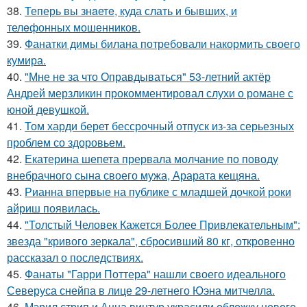
38.
Теперь вы знaетe, куда слать и бывших, и
телeфонныx мошенников.
39.
Фанатки димы билана потребовали накормить своего
кумира.
40.
"Мне не за что Оправдываться" 53-летний актёр
Андрей мерзликин прокомментировал слухи о романе с
юной девушкой.
41.
Том харди берет бессрочный отпуск из-за серьезных
проблем со здоровьем.
42.
Екатерина шепета прервала молчание по поводу
внебрачного сына своего мужа, Арарата кещяна.
43.
Рианна впервые на публике с младшей дочкой роки
айриш появилась.
44.
"Толстый Человек Кажется Более Привлекательным":
звезда "кривого зеркала", сбросивший 80 кг, откровенно
рассказал о последствиях.
45.
Фанаты "Гарри Поттера" нашли своего идеального
Северуса снейпа в лице 29-летнего Юэна митчелла.
46.
Мэрил стрип и Анна винтур украсили обложку нового