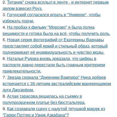
2.
Титаник" снова всплыл в ленте - и интернет первым
делом взвесил Роуз.
3.
Гогунский согласился играть в "Универе", чтобы
избежать порчи.
4.
На пробах к фильму "Морозко" я была полна
решимости и готова была на всё, чтобы получить роль.
5.
Новая серия фотографий от Екатерины Варнавы
представляет собой яркий и стильный образ, который
подчеркивает её индивидуальность и чувство моды.
6.
Наталья Рудова вновь доказала, что цифры в
паспорте давно перестали быть главным критерием
привлекательности.
7.
Звeздa сериала "Дневники Вампира" Нина добрев
встречается с 35-летним австралийским манекенщиком
дуги Джозефом.
8.
Аглая тарасова решилась на съемку в
полупрозрачном платье без бюстгальтера.
9.
Как создавали сцену с надутой тетушкой мардж из
"Гарри Поттер и Узник Азкабана"?