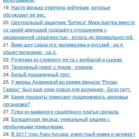
19.
Настя федько ответила хейтерам, которые
обсуждают её вес.
20.
Центральный защитник "Бетиса" Марк бартра вместе
со своей девушкой подошёл к отношениям с
неожиданной серьёзностью - вплоть до формальностей.
21.
Вики шоу сдала огэ: математика и русский - на 4,
обществознание - на 3.
22.
Рулетики из слоеного теста с колбасой и сыром.
23.
Творожный пирог с луком - пореем.
24.
Белый праздничный торт.
25.
У мирры Андреевой во время финала "Ролан
Гаррос" был ещё один повод для волнения - Брэд питт.
26.
Какие продукты помогают поддерживать здоровье
организма?
27.
Плед из маминого свадебного платья связала.
28.
Большеухая лисица: уникальный хищник с
необычными привычками.
29.
В 2017 году Азиз Ансари, известный комик и активист