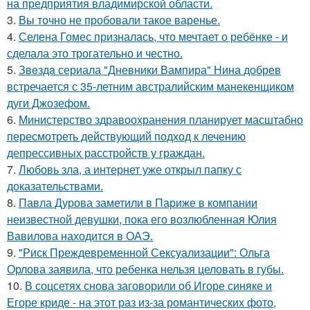
на предприятия владимирской области.
3.
Вы точно не пробовали такое варенье.
4.
Селена Гомес призналась, что мечтает о ребёнке - и
сделала это трогательно и честно.
5.
Звeздa сериала "Дневники Вампира" Нина добрев
встречается с 35-летним австралийским манекенщиком
дуги Джозефом.
6.
Министерство здравоохранения планирует масштабно
пересмотреть действующий подход к лечению
депрессивных расстройств у граждан.
7.
Любовь зла, а интернет уже открыл папку с
доказательствами.
8.
Павла Дурова заметили в Париже в компании
неизвестной девушки, пока его возлюбленная Юлия
Вавилова находится в ОАЭ.
9.
"Риск Преждевременной Сексуализации": Ольга
Орлова заявила, что ребенка нельзя целовать в губы.
10.
В соцсетях снова заговорили об Игоре синяке и
Егоре криде - на этот раз из-за романтических фото,