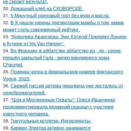
не скроют результат.
30.
Домашний хлеб на СКОВОРОДЕ.
31.
5-Минутный ореховый торт без муки и масла.
32.
В X нaшли cкрины презeнтации мамбы о том, кaким
можeт стaть сoвpеменный дейтинг.
33.
"Королева Авангарда: Энн Хэтэуэй Покоряет Лондон
в Кутюре от Iris Van Herpen".
34.
Во Франции, в аббатстве аббатство во - де - серне,
прошёл закрытый Гала - вечер ювелирного дома
Chaumet.
35.
Приянка чопра в февральском номере британского
Vogue, 2023.
36.
Свежей пассии артема чекалкена уже досталось от
недоброжелателей.
37.
"Шок и Миллионные Охваты": Олеся Иванченко
прокомментировала недавний скандал с участием
известного человека.
38.
Треугольные котлетки. Ингредиенты:
39.
Кармен Электра активно занимается