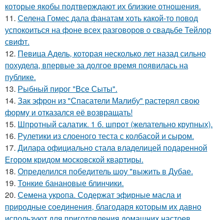
которые якобы подтверждают их близкие отношения.
11.
Селена Гомес дала фанатам хоть какой-то повод
успокоиться на фоне всех разговоров о свадьбе Тейлор
свифт.
12.
Певица Адель, которая несколько лет назад сильно
похудела, впервые за долгое время появилась на
публике.
13.
Рыбный пирог "Все Сыты".
14.
Зак эфрон из "Спасатели Малибу" растерял свою
форму и отказался её возвращать!
15.
Шпротный салатик. 1 б. шпрот (желательно крупных).
16.
Рулетики из слоеного теста с колбасой и сыром.
17.
Дилара официально стала владелицей подаренной
Егором кридом московской квартиры.
18.
Определился победитель шоу "выжить в Дубае.
19.
Тонкие банановые блинчики.
20.
Семена укропа. Содержат эфирные масла и
природные соединения, благодаря которым их давно
используют для приготовления домашних настоев.