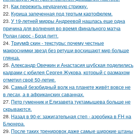
21.
Как пережить неудачную стрижку.
22.
Курица запеченная под тертым картофелем.
23.
У 19-летней мирры Андреевой нашлась еще одна
причина для волнения во время финального матча
Ролан гарос - Брэд питт.
24.
Триумф скин - текстуры: почему честные
макроснимки звезд без ретуши восхищают мир больше
глянца.
25.
Александр Овечкин и Анастасия шубская поделились
кадрами с юбилея Сергея Жукова, который с размахом
отметил своё 50-летие.
26.
Самый безобидный волк на планете живёт вовсе не
в лесах, а в африканских саваннах.
27.
Петр гуменник и Елизавета туктамышева больше не
скрываются.
28.
Назад в 90-е: зажигательная степ - аэробика в FH на
Блюхера.
29.
После таких тренировок даже самые широкие штаны