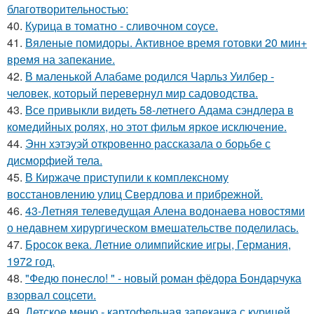
благотворительностью:
40.
Курица в томатно - сливочном соусе.
41.
Вяленые помидоры. Активное время готовки 20 мин+
время на запекание.
42.
В маленькой Алабаме родился Чарльз Уилбер -
человек, который перевернул мир садоводства.
43.
Все привыкли видеть 58-летнего Адама сэндлера в
комедийных ролях, но этот фильм яркое исключение.
44.
Энн хэтэуэй откровенно рассказала о борьбе с
дисморфией тела.
45.
В Киржаче приступили к комплексному
восстановлению улиц Свердлова и прибрежной.
46.
43-Летняя телеведущая Алена водонаева новостями
о недавнем хирургическом вмешательстве поделилась.
47.
Бросок века. Летние олимпийские игры, Германия,
1972 год.
48.
"Федю понесло! " - новый роман фёдора Бондарчука
взорвал соцсети.
49.
Детское меню - картофельная запеканка с курицей.