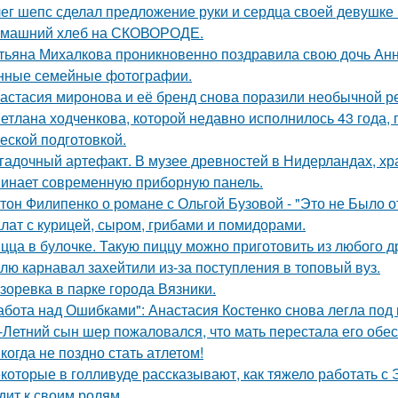
ег шепс сделал предложение руки и сердца своей девушке
машний хлеб на СКОВОРОДЕ.
тьяна Михалкова проникновенно поздравила свою дочь Анн
нные семейные фотографии.
астасия миронова и её бренд снова поразили необычной р
етлана ходченкова, которой недавно исполнилось 43 года,
еской подготовкой.
гадочный артефакт. В музее древностей в Нидерландах, хр
инает современную приборную панель.
тон Филипенко о романе с Ольгой Бузовой - "Это не Было о
лат с курицей, сыром, грибами и помидорами.
цца в булочке. Такую пиццу можно приготовить из любого д
лю карнавал захейтили из-за поступления в топовый вуз.
зоревка в парке города Вязники.
абота над Ошибками": Анастасия Костенко снова легла под 
-Летний сын шер пожаловался, что мать перестала его обес
когда не поздно стать атлетом!
которые в голливуде рассказывают, как тяжело работать с Э
дит к своим ролям.