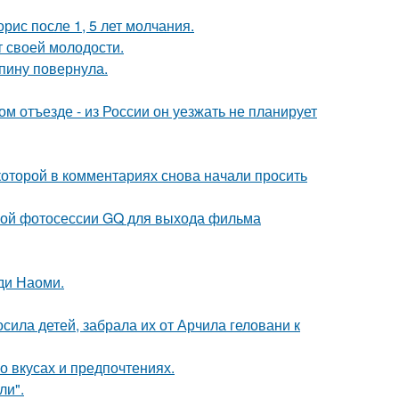
рис после 1, 5 лет молчания.
т своей молодости.
спину повернула.
м отъезде - из России он уезжать не планирует
которой в комментариях снова начали просить
ьной фотосессии GQ для выхода фильма
ди Наоми.
сила детей, забрала их от Арчила геловани к
 вкусах и предпочтениях.
ли".