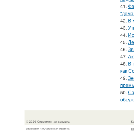
41.
Фа
"дома
42.
В 
43.
Ут
44.
Ис
45.
Ле
46.
Зв
47.
Ак
48.
В 
как С
49.
Зе
премь
50.
Са
обсуж
© 2026 Современная девушка
К
П
Изысканная и жгучая женская страничка