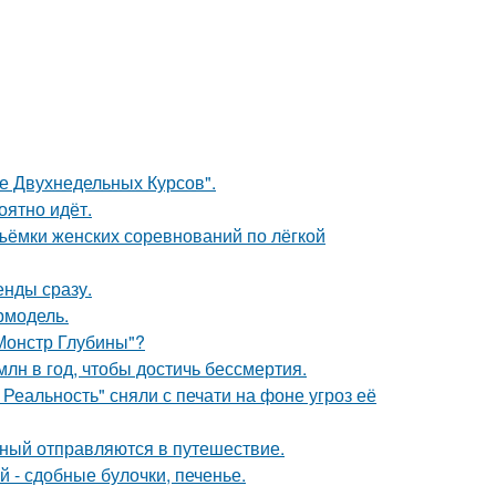
ле Двухнедельных Курсов".
оятно идёт.
ъёмки женских соревнований по лёгкой
енды сразу.
ермодель.
 Монстр Глубины"?
лн в год, чтобы достичь бессмертия.
Реальность" сняли с печати на фоне угроз её
ьный отправляются в путешествие.
 - сдобные булочки, печенье.