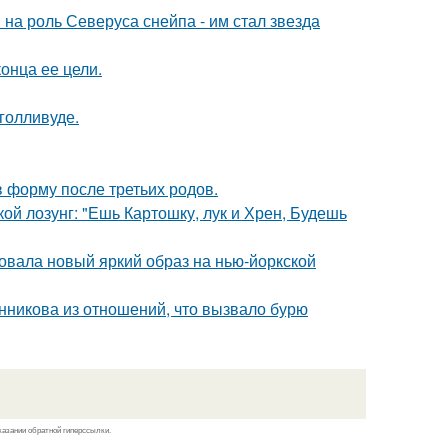
на роль Северуса снейпа - им стал звезда
онца ее цели.
голливуде.
в форму после третьих родов.
кой лозунг: "Ешь Картошку, лук и Хрен, Будешь
овала новый яркий образ на нью-йоркской
нникова из отношений, что вызвало бурю
казании обратной гиперссылки.