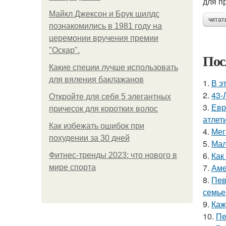
для п
Майкл Джексон и Брук шилдс
читат
познакомились в 1981 году на
церемонии вручения премии
"Оскар".
Пос
Какие специи лучше использовать
для вяления баклажанов
1.
В э
2.
43-
Откройте для себя 5 элегантных
3.
Евр
причесок для коротких волос
атлети
Как избежать ошибок при
4.
Мег
похудении за 30 дней
5.
Мал
6.
Как
Фитнес-тренды 2023: что нового в
7.
Аме
мире спорта
8.
Пeв
семье
9.
Каж
10.
Пе