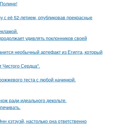
 Полине!
у с её 52-летием, опубликовав прекрасные
екламой.
 продолжает удивлять поклонников своей
анится необычный артефакт из Египта, который
т Чистого Сердца".
рожжевого теста с любой начинкой.
нож ради идеального декольте.
печивать.
нн хэтэуэй, настолько она ответственно