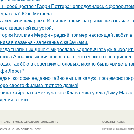
н - сообщество "Гарри Поттера" определилось с фаворитом 
 дракона" Юэн Митчелл.
маленькой пекарне в Испании время закрытия не означает к
ка с квашеной капустой.
тория Киллиан Мерфи - редкий пример настоящей любви в 
нивая лазанья - запеканка с кабачками.
езда "Папиных Дочек" мирослава Карпович замуж выходит.
триса Анна хилькевич призналась, что ее живот не пришел 
годах так 80-х в советских столовых, можно было увидеть та
офи Лорен".
ндая, которая недавно тайно вышла замуж, продемонстрир
ере своего фильма "вот это драма!
бина хайрова намекнула, что Клава кока увела Диму Масле
дений в сети.
онтакты
Пользовательское соглашение
Обратная связь
олитика конфидециальности
Копирование разрешено при у