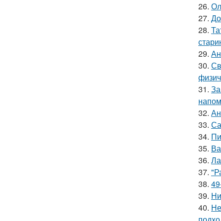
26.
Ол
27.
До
28.
Та
стари
29.
Ан
30.
Св
физич
31.
За
напом
32.
Ан
33.
Са
34.
Пи
35.
Ва
36.
Ла
37.
"Р
38.
49
39.
Ни
40.
Не
подхо