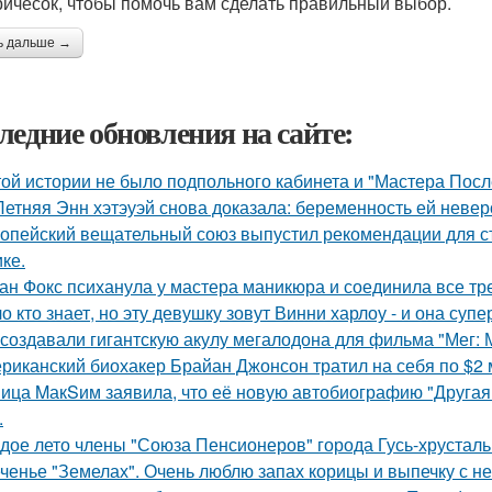
ричесок, чтобы помочь вам сделать правильный выбор.
ь дальше →
ледние обновления на сайте:
той истории не было подпольного кабинета и "Мастера Пос
Летняя Энн хэтэуэй снова доказала: беременность ей невер
опейский вещательный союз выпустил рекомендации для с
ке.
ан Фокс психанула у мастера маникюра и соединила все тр
о кто знает, но эту девушку зовут Винни харлоу - и она суп
 создавали гигантскую акулу мегалодона для фильма "Мег:
риканский биохакер Брайан Джонсон тратил на себя по $2 м
ица MакSим заявила, что её новую автобиографию "Другая 
.
дое лето члены "Союза Пенсионеров" города Гусь-хрустал
ченье "Земелах". Очень люблю запах корицы и выпечку с ней