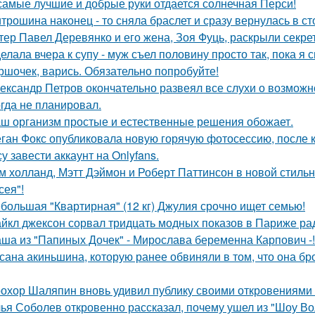
самые лучшие и добрые руки отдается солнечная Перси!
трошина наконец - то сняла браслет и сразу вернулась в сто
тер Павел Деревянко и его жена, Зоя Фуць, раскрыли секре
елала вчера к супу - муж съел половину просто так, пока я 
ршочек, варись. Обязательно попробуйте!
ександр Петров окончательно развеял все слухи о возможно
огда не планировал.
ш организм простые и естественные решения обожает.
ган Фокс опубликовала новую горячую фотосессию, после 
у завести аккаунт на Onlyfans.
м холланд, Мэтт Дэймон и Роберт Паттинсон в новой стил
сея"!
большая "Квартирная" (12 кг) Джулия срочно ищет семью!
йкл джексон сорвал тридцать модных показов в Париже ра
ша из "Папиных Дочек" - Мирослава беременна Карпович -!
сана акиньшина, которую ранее обвиняли в том, что она бро
охор Шаляпин вновь удивил публику своими откровениями о
ья Соболев откровенно рассказал, почему ушел из "Шоу Во