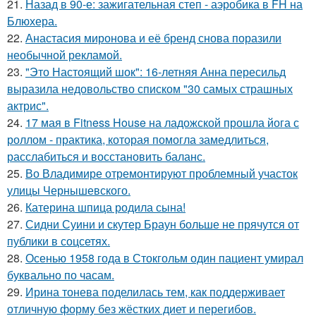
21.
Назад в 90-е: зажигательная степ - аэробика в FH на
Блюхера.
22.
Анастасия миронова и её бренд снова поразили
необычной рекламой.
23.
"Это Настоящий шок": 16-летняя Анна пересильд
выразила недовольство списком "30 самых страшных
актрис".
24.
17 мая в Fitness House на ладожской прошла йога с
роллом - практика, которая помогла замедлиться,
расслабиться и восстановить баланс.
25.
Во Владимире отремонтируют проблемный участок
улицы Чернышевского.
26.
Катерина шпица родила сына!
27.
Сидни Суини и скутер Браун больше не прячутся от
публики в соцсетях.
28.
Осенью 1958 года в Стокгольм один пациент умирал
буквально по часам.
29.
Ирина тонева поделилась тем, как поддерживает
отличную форму без жёстких диет и перегибов.