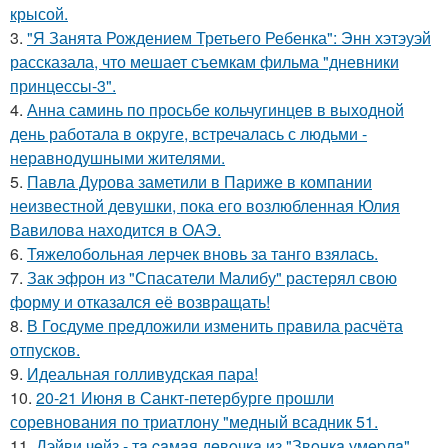
крысой.
3.
"Я Занята Рождением Третьего Ребенка": Энн хэтэуэй
рассказала, что мешает съемкам фильма "дневники
принцессы-3".
4.
Анна саминь по просьбе кольчугинцев в выходной
день работала в округе, встречалась с людьми -
неравнодушными жителями.
5.
Павла Дурова заметили в Париже в компании
неизвестной девушки, пока его возлюбленная Юлия
Вавилова находится в ОАЭ.
6.
Тяжелобольная лерчек вновь за танго взялась.
7.
Зак эфрон из "Спасатели Малибу" растерял свою
форму и отказался её возвращать!
8.
В Госдуме пpeдложили изменить пpaвила расчёта
отпусков.
9.
Идеальная голливудская пара!
10.
20-21 Июня в Санкт-петербурге прошли
соревнования по триатлону "медный всадник 51.
11.
Дэйви чeйз - тa caмaя дeвoчкa из "Звoнкa умepлa".