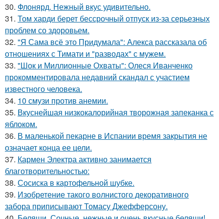
30.
Флонярд. Нежный вкус удивительно.
31.
Том харди берет бессрочный отпуск из-за серьезных
проблем со здоровьем.
32.
"Я Сама всё это Придумала": Алекса рассказала об
отношениях с Тимати и "разводах" с мужем.
33.
"Шок и Миллионные Охваты": Олеся Иванченко
прокомментировала недавний скандал с участием
известного человека.
34.
10 смузи против анемии.
35.
Вкуснейшая низкокалорийная творожная запеканка с
яблоком.
36.
В маленькой пекарне в Испании время закрытия не
означает конца ее цели.
37.
Кармен Электра активно занимается
благотворительностью:
38.
Сосиска в картофельной шубке.
39.
Изобретение такого волнистого декоративного
забора приписывают Томасу Джефферсону.
40.
Беляши. Сочные, нежные и очень вкусные беляши!