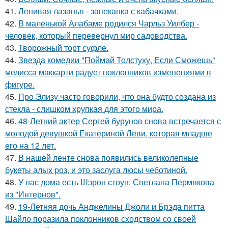
41.
Ленивая лазанья - запеканка с кабачками.
42.
В маленькой Алабаме родился Чарльз Уилбер -
человек, который перевернул мир садоводства.
43.
Творожный торт суфле.
44.
Звезда комедии "Поймай Толстуху, Если Сможешь"
мелисса маккарти радует поклонников изменениями в
фигуре.
45.
Про Элизу часто говорили, что она будто создана из
стекла - слишком хрупкая для этого мира.
46.
48-Летний актер Сергей бурунов снова встречается с
молодой девушкой Екатериной Леви, которая младше
его на 12 лет.
47.
В нашей ленте снова появились великолепные
букеты алых роз, и это заслуга люсы чеботиной.
48.
У нас дома есть Шэрон стоун: Светлана Пермякова
из "Интернов".
49.
19-Летняя дочь Анджелины Джоли и Брэда питта
Шайло поразила поклонников сходством со своей