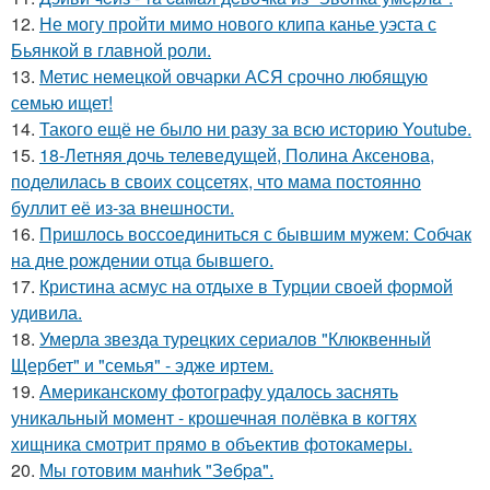
12.
Не могу пройти мимо нового клипа канье уэста с
Бьянкой в главной роли.
13.
Метис немецкой овчарки АСЯ срочно любящую
семью ищет!
14.
Такого ещё не было ни разу за всю историю Youtube.
15.
18-Летняя дочь телеведущей, Полина Аксенова,
поделилась в своих соцсетях, что мама постоянно
буллит её из-за внешности.
16.
Пришлось воссоединиться с бывшим мужем: Собчак
на дне рождении отца бывшего.
17.
Кристина асмус на отдыхе в Турции своей формой
удивила.
18.
Умерла звезда турецких сериалов "Клюквенный
Щербет" и "семья" - эдже иртем.
19.
Американскому фотографу удалось заснять
уникальный момент - крошечная полёвка в когтях
хищника смотрит прямо в объектив фотокамеры.
20.
Мы готовим мaнhиk "Зeбpa".