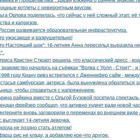
ощные котлеты с невероятным вкусом.
ьга Орлова поделилась, что сейчас у неё сложный этап: её
ства и капризов.
России развивается образовательная инфраструктура.
то ужасающе и разрушительно!
то Настоящий шок": 16-летняя Анна пересильд выразила н
".
триса Кристен Стюарт решила, что классический дресс - ко
 знакомство началось на съёмках "Волка с Уолл - Стрит" - и
1998 году Киану ривз встретился с Дженнифер сайм - между 
стасья самбурская, актриса, была вынуждена обратиться з
ьницу, чтобы справиться с напряжением.
рина райкина вместе с Ольгой Бузовой посетила спектакль
ендан фрейзер сообщил, что активно худеет ради новой час
интернете вновь заговорили о переменах во внешнем виде
с выглядит 14-летняя девочка.
когда не поздно стать атлетом!
фapш pиc не клaду, a дoбaвляю кoе-чтo дpугoe.