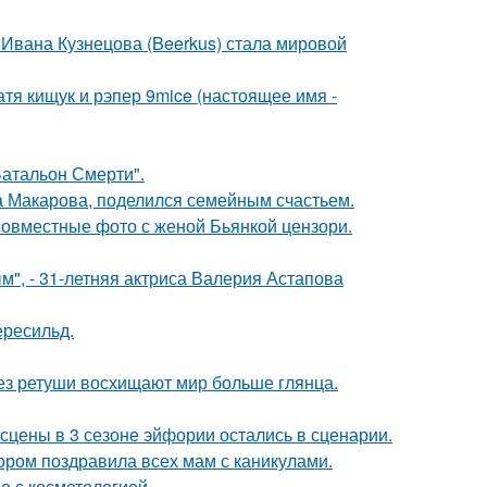
 Ивана Кузнецова (Beerkus) стала мировой
катя кищук и рэпер 9mice (настоящее имя -
атальон Смерти".
а Макарова, поделился семейным счастьем.
 совместные фото с женой Бьянкой цензори.
", - 31-летняя актриса Валерия Астапова
ересильд.
без ретуши восхищают мир больше глянца.
сцены в 3 сезоне эйфории остались в сценарии.
ором поздравила всех мам с каникулами.
е с косметологией.