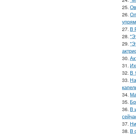
25.
Ов
26.
Ол
упрям
27.
В 
28.
"Э
29.
"Э
актрис
30.
Ак
31.
Их
32.
В 
33.
На
капел
34.
Ма
35.
Бр
36.
В 
сейча
37.
Ни
38.
B 