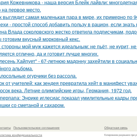
рия Кожевникова - наша версия Блейк лайвли: многодетная
 на первое место.
к выглядит самая маленькая пара в мире, их примерно по 9
ехи - простой способ добавить пользу в рацион, если знать 
на Влада соколовского жестко ответила подписчикам, под
 готовим вкусный морковный кекс.
 стороны мой муж кажется идеальным: не пьёт, не курит, не
ляется отлично, да и готовит лучше многих.
лесень Хайпует" - 67-летнюю мадонну захейтили в социальн
йного альбома.
лосольные огурчики без рассола.
ок от учителей: как зендея превратила хейт в манифест ува
осок века. Летние олимпийские игры, Германия, 1972 год.
перпапа: Энрике иглесиас показал умилительные кадры пр
шки со сметаной и сахаром.
онтакты
Пользовательское соглашение
Обратная связь
олитика конфидециальности
Копирование разрешено при у