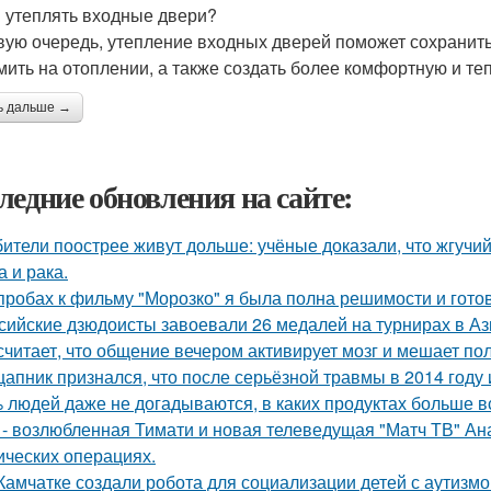
 утеплять входные двери?
вую очередь, утепление входных дверей поможет сохранить 
мить на отоплении, а также создать более комфортную и т
ь дальше →
ледние обновления на сайте:
ители поострее живут дольше: учёные доказали, что жгучий
а и рака.
пробах к фильму "Морозко" я была полна решимости и готов
сийские дзюдоисты завоевали 26 медалей на турнирах в Аз
считает, что общение вечером активирует мозг и мешает по
цапник признался, что после серьёзной травмы в 2014 год
 людей даже не догадываются, в каких продуктах больше в
 - возлюбленная Тимати и новая телеведущая "Матч ТВ" Ан
ических операциях.
Камчатке создали робота для социализации детей с аутизмо