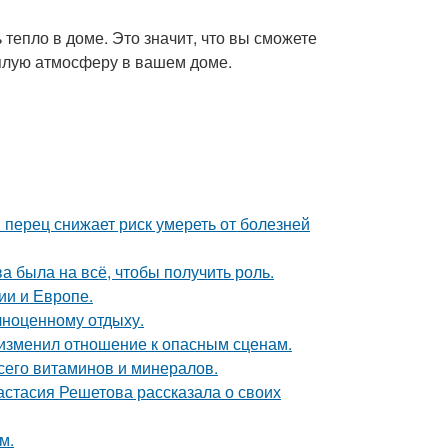
тепло в доме. Это значит, что вы сможете
еплую атмосферу в вашем доме.
 перец снижает риск умереть от болезней
а была на всё, чтобы получить роль.
ии и Европе.
лноценному отдыху.
у изменил отношение к опасным сценам.
сего витаминов и минералов.
астасия Решетова рассказала о своих
м.