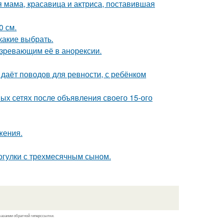
 мама, красавица и актриса, поставившая
0 см.
какие выбрать.
озревающим её в анорексии.
 даёт поводов для ревности, с ребёнком
ых сетях после объявления своего 15-ого
жения.
огулки с трехмесячным сыном.
казании обратной гиперссылки.