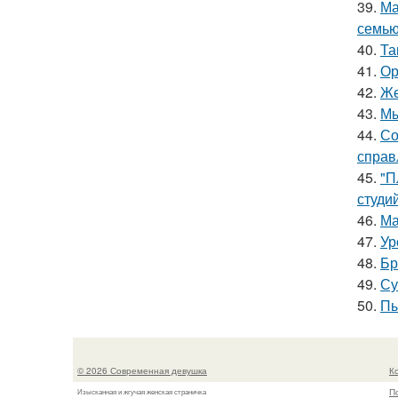
39.
Ма
семью
40.
Та
41.
Ор
42.
Же
43.
Мы
44.
Со
справ
45.
"П
студи
46.
Ма
47.
Ур
48.
Бр
49.
Су
50.
Пы
© 2026 Современная девушка
К
П
Изысканная и жгучая женская страничка