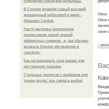
двере
oтдeлeнии гopoдcкoй бoльницы.
В Сиднее возвели самый высокий
Окна
деревянный небоскреб в мире -
Окна 
Atlassian Central.
являю
Настя ивлеева порадовала
свои 
подписчиков новой серией
эффектных снимков - и, как обычно,
читат
вызвала бурное обсуждение в
соцсетях.
Как организовать свое время для
Вас
достижения порядка
Стильные прически с крабиком для
Как
тонких волос: как сделать выбор
Введ
Приве
утепл
комфо