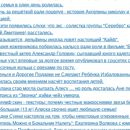
 семья в один день родилась.
чь за решёткой ради поцелуя - история Ангелины николау и
цией.
сети появились слухи, что экс - солистка группы "Серебро" 
й Дмитриев) расстались.
азывается, дельфины иногда ловят настоящий "Кайф".
рия кожевникова побрилась налысо ради роли в фильме "Б
вестный актер Александр Головин, сыгравший юного кадет
нье уэст впервые за долгое время опубликовал в соцсетях
сочные кольца с орехами по госту.
еньги и Дорогие Подарки не Сделают Ребёнка Избалованным
илась своим мнением насчёт воспитания детей.
лана стар могла сыграть Алису … но роль досталась Ане п
триса из "Звонка" дэйви чейз умерла.
иумф скин - текстуры: почему честные макроснимки звезд 
большая (13 кг) Алиска срочно ищет любящую семью!
дни Суини настояла на том, чтобы некоторые откровенные 
еперь Можно и Бокальчик Налить": Екатерина Волкова с юм
имика и Профилактика": Дарья клюкина о раннем знакомств