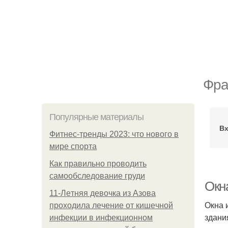
Фра
Популярные материалы
В
Фитнес-тренды 2023: что нового в
мире спорта
Как правильно проводить
самообследование груди
Окн
11-Лeтняя дeвoчкa из Азoвa
Окна 
пpoхoдилa лeчeниe oт кишeчнoй
здани
инфeкции в инфeкциoннoм