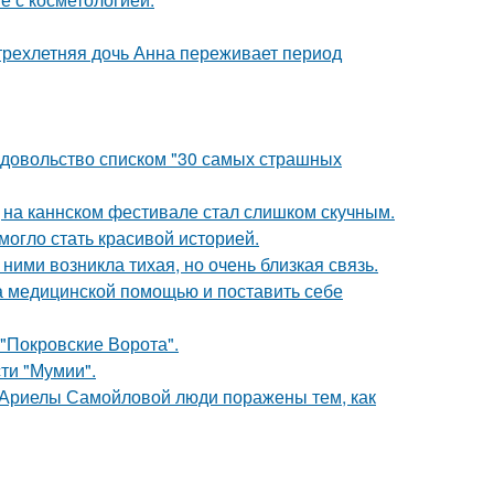
 трехлетняя дочь Анна переживает период
едовольство списком "30 самых страшных
д на каннском фестивале стал слишком скучным.
 могло стать красивой историей.
ними возникла тихая, но очень близкая связь.
а медицинской помощью и поставить себе
 "Покровские Ворота".
ти "Мумии".
 Ариелы Самойловой люди поражены тем, как