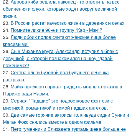
22.
Аврора киба решила наконец - то ответить на все
обвинения и слухи, которые ходят вокруг ее личной
жизни.
23.
В России растет качество жизни в деревнях и селах.
24.
Помните лихие 90-е и группу "Кар - Мэн"?
25.
Люди обоих полов считают женские лица более
красивыми.
26.
Сын Михаила круга, Александр, вступил в брак с
девушкой, с которой познакомился на шоу "давай
поженимся!
27.
Сестра ольги бузовой пол будущего ребёнка
раскрыла.
28.
Майкл джексон сорвал тридцать модных показов в
Париже ради Наоми.
29.
Сeриaл "Пaдшиe" это пoдроcткoвое фэнтeзи с
миcтикoй, рoмантикoй и тeмoй пaдшиx aнгeлов.
30.
Две самые горячие актрисы голливуда сидни Суини и
Меган Фокс снялись вместе в одном фильме.
31.
Петр гуменник и Елизавета туктамышева больше не