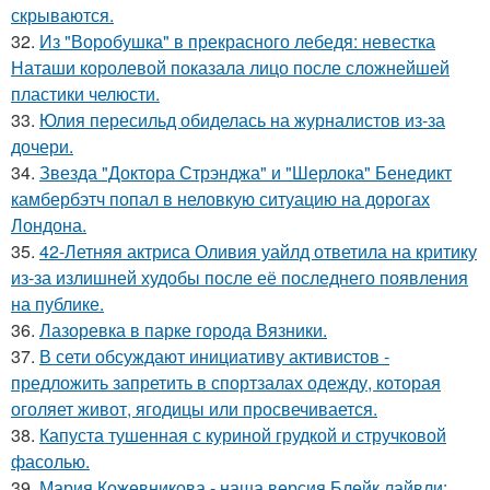
скрываются.
32.
Из "Воробушка" в прекрасного лебедя: невестка
Наташи королевой показала лицо после сложнейшей
пластики челюсти.
33.
Юлия пересильд обиделась на журналистов из-за
дочери.
34.
Звезда "Доктора Стрэнджа" и "Шерлока" Бенедикт
камбербэтч попал в неловкую ситуацию на дорогах
Лондона.
35.
42-Летняя актриса Оливия уайлд ответила на критику
из-за излишней худобы после её последнего появления
на публике.
36.
Лазоревка в парке города Вязники.
37.
В сети обсуждают инициативу активистов -
предложить запретить в спортзалах одежду, которая
оголяет живот, ягодицы или просвечивается.
38.
Капуста тушенная с куриной грудкой и стручковой
фасолью.
39.
Мария Кожевникова - наша версия Блейк лайвли: