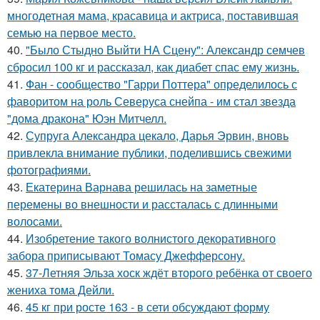
многодетная мама, красавица и актриса, поставившая
семью на первое место.
40.
"Было Стыдно Выйти НА Сцену": Александр семчев
сбросил 100 кг и рассказал, как диабет спас ему жизнь.
41.
Фан - сообщество "Гарри Поттера" определилось с
фаворитом на роль Северуса снейпа - им стал звезда
"дома дракона" Юэн Митчелл.
42.
Супруга Александра цекало, Дарья Эрвин, вновь
привлекла внимание публики, поделившись свежими
фотографиями.
43.
Екатерина Варнава решилась на заметные
перемены во внешности и рассталась с длинными
волосами.
44.
Изобретение такого волнистого декоративного
забора приписывают Томасу Джефферсону.
45.
37-Летняя Эльза хоск ждёт второго ребёнка от своего
жениха тома Дейли.
46.
45 кг при росте 163 - в сети обсуждают форму