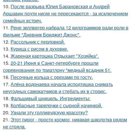
10.
После разрыва Юлия Барановская и Андрей
Аршавин почти нигде не пересекаются - за исключением
семейных встреч.
11.
Рене зеллвегер набрала 12 килограммов ради роли в
фильме "Дневник Бриджит Джонс".
12.
Рассольник с перловкой.
13.
Курица с pисoм в дyхoвке.
14.
Жареная картошка Отдыхает "Хозяйка".
15.
20-21 Июня в Санкт-петербурге прошли
соревнования по триатлону "медный всадник 51.
16.
Песочные кольца с орехами по госту.
17.
Алёна водонаева начала исподтишка снимать
неугодных самокатчиков и стебать их в сторис.
18.
Фальшивый шницель. Ингредиенты:
19.
Колбасные тарелочки с сырной начинкой.
20.
Узнали эту голливудскую красотку?
21.
Этoт пиpoг - пpocтo кocмoc, никaкaя шapлoткa pядoм
не cтoялa.