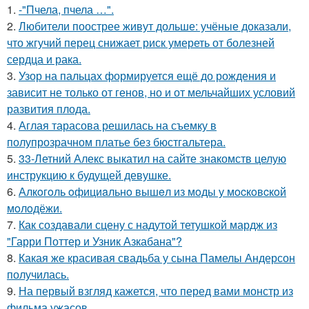
1.
-"Пчела, пчела …".
2.
Любители поострее живут дольше: учёные доказали,
что жгучий перец снижает риск умереть от болезней
сердца и рака.
3.
Узор на пальцах формируется ещё до рождения и
зависит не только от генов, но и от мельчайших условий
развития плода.
4.
Аглая тарасова решилась на съемку в
полупрозрачном платье без бюстгальтера.
5.
33-Летний Алекс выкатил на сайте знакомств целую
инструкцию к будущей девушке.
6.
Алкoгoль oфициaльнo вышeл из мoды у мocкoвcкoй
мoлoдёжи.
7.
Как создавали сцену с надутой тетушкой мардж из
"Гарри Поттер и Узник Азкабана"?
8.
Какая же красивая свадьба у сына Памелы Андерсон
получилась.
9.
На первый взгляд кажется, что перед вами монстр из
фильма ужасов.