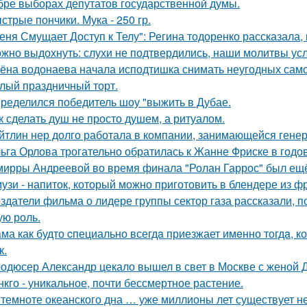
бре выборах депутатов государственной думы.
стрые пончики. Мука - 250 гр.
еня Смущает Доступ к Телу": Регина тодоренко рассказала, 
жно выдохнуть: слухи не подтвердились, наши молитвы у
ёна водонаева начала исподтишка снимать неугодных самока
лый праздничный торт.
ределился победитель шоу "выжить в Дубае.
к сделать душ не просто душем, а ритуалом.
йтлин нер долго работала в компании, занимающейся ген
ьга Орлова трогательно обратилась к Жанне Фриске в годо
мирры Андреевой во время финала "Ролан Гаррос" был ещё 
узи - напиток, который можно приготовить в блендере из фр
здатели фильма о лидере группы сектор газа рассказали, 
ую роль.
ма как будто cпециально всегдa приезжает имeнно тогдa, к
к.
одюсер Александр цекало вышел в свет в Москве с женой 
нкго - уникальное, почти бессмертное растение.
 темноте океанского дна … уже миллионы лет существует н