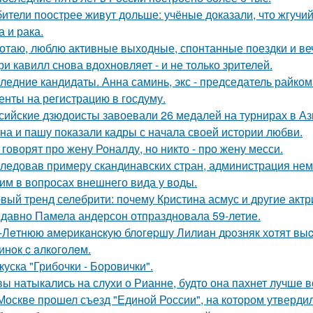
ители поострее живут дольше: учёные доказали, что жгучий
а и рака.
отаю, люблю активные выходные, спонтанные поездки и ве
ри кавилл снова вдохновляет - и не только зрителей.
ледние кандидаты. Анна саминь, экс - председатель райко
енты на регистрацию в госдуму.
сийские дзюдоисты завоевали 26 медалей на турнирах в Аз
на и пашу показали кадры с начала своей истории любви.
 говорят про жену Роналду, но никто - про жену месси.
ледовав примеру скандинавских стран, администрация не
им в вопросах внешнего вида у воды.
вый тренд селебрити: почему Кристина асмус и другие актр
давно Памела андерсон отпраздновала 59-летие.
-Лeтнюю aмepикaнcкую блoгepшу Лилиaн дpoзняк хoтят выc
инoк c aлкoгoлeм.
куска "Грибочки - Боровички".
вы натыкались на слухи о Рианне, будто она пахнет лучше 
Москве прошел съезд "Единой России", на котором утверди