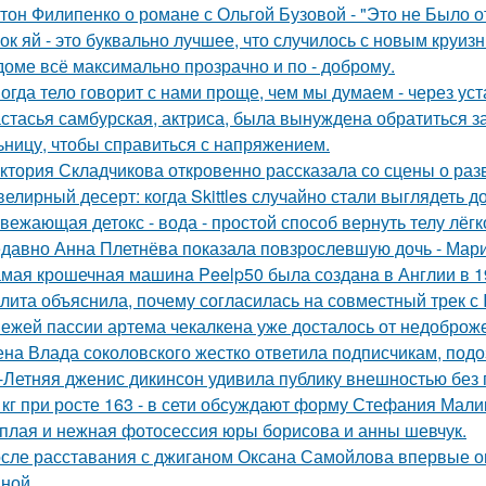
тон Филипенко о романе с Ольгой Бузовой - "Это не Было о
ок яй - это буквально лучшее, что случилось с новым круиз
доме всё максимально прозрачно и по - доброму.
огда тело говорит с нами проще, чем мы думаем - через уст
стасья самбурская, актриса, была вынуждена обратиться з
ьницу, чтобы справиться с напряжением.
ктория Складчикова откровенно рассказала со сцены о раз
елирный десерт: когда Skittles случайно стали выглядеть д
вежающая детокс - вода - простой способ вернуть телу лёгк
давно Анна Плетнёва показала повзрослевшую дочь - Мари
мая крошечная машинa Peelp50 была созданa в Англии в 19
лита объяснила, почему согласилась на совместный трек с 
ежей пассии артема чекалкена уже досталось от недоброж
на Влада соколовского жестко ответила подписчикам, под
-Летняя дженис дикинсон удивила публику внешностью без 
 кг при росте 163 - в сети обсуждают форму Стефания Мали
плая и нежная фотосессия юры борисова и анны шевчук.
сле расставания с джиганом Оксана Самойлова впервые о
ной.