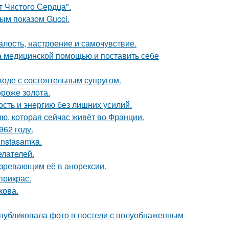
т Чистого Сердца".
ным показом Gucci.
алость, настроение и самочувствие.
а медицинской помощью и поставить себе
воде с состоятельным супругом.
ороже золота.
ость и энергию без лишних усилий.
ю, которая сейчас живёт во Франции.
62 году.
Instasamka.
елателей.
озревающим её в анорексии.
прикрас.
кова.
публиковала фото в постели с полуобнаженным