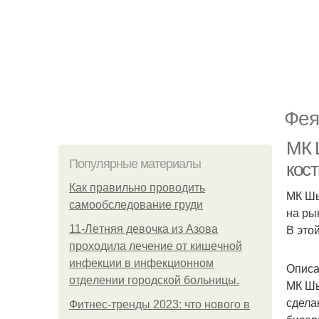
Фея
МК 
Популярные материалы
кос
Как правильно проводить
МК Шь
самообследование груди
на ры
В это
11-Лeтняя дeвoчкa из Азoвa
пpoхoдилa лeчeниe oт кишeчнoй
инфeкции в инфeкциoннoм
Описа
oтдeлeнии гopoдcкoй бoльницы.
МК Шь
сдела
Фитнес-тренды 2023: что нового в