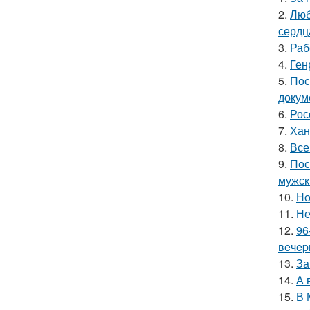
2.
Люб
сердц
3.
Раб
4.
Ген
5.
Пос
докум
6.
Рос
7.
Хан
8.
Все
9.
Пос
мужск
10.
Но
11.
Не
12.
96
вeчep
13.
За
14.
А 
15.
В 