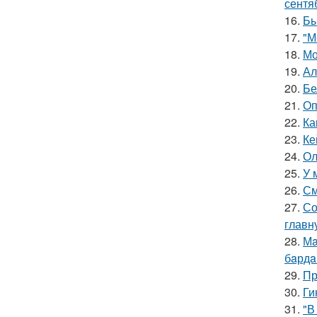
сентя
16.
Бы
17.
"М
18.
Мо
19.
Ал
20.
Бе
21.
Оп
22.
Ка
23.
Ке
24.
Ол
25.
У 
26.
См
27.
Со
главн
28.
Мa
бaрдa
29.
Пр
30.
Ги
31.
"В