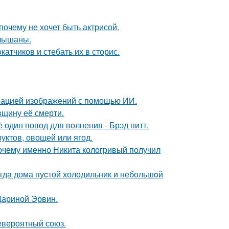
почему не хочет быть актрисой.
слышаны.
тчиков и стебать их в сторис.
ерацией изображений с помощью ИИ.
вщину её смерти.
один повод для волнения - Брэд питт.
уктов, овощей или ягод.
почему именно Никита кологривый получил
огда дома пуcтой холодильник и небольшoй
Дариной Эрвин.
евероятный союз.