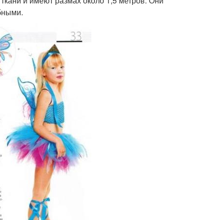
ткани и имеют размах около 1,5 метров. Они
бными.