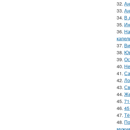
32.
Ан
33.
Ан
34.
В 
35.
Ин
36.
На
капел
37.
Ви
38.
Юв
39.
Ос
40.
Не
41.
Са
42.
Ло
43.
Св
44.
Же
45.
71
46.
45
47.
Тё
48.
По
мужчи