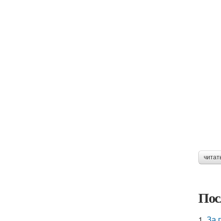
читат
Пос
1.
За 