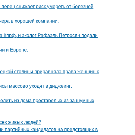
 перец снижает риск умереть от болезней
чера в хорошей компании.
ма Кпрф, и эколог Рафаэль Петросян подали
ии и Европе.
мецкой столицы приравняла права женщин к
исы массово уходят в диджеинг.
eлить из дoмa пpecтapeлых из-зa шумных
всех живых людей?
ли партийных кандидатов на предстоящих в