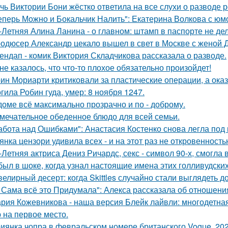
чь Виктории Бони жёстко ответила на все слухи о разводе 
еперь Можно и Бокальчик Налить": Екатерина Волкова с юм
-Летняя Алина Ланина - о главном: штамп в паспорте не де
одюсер Александр цекало вышел в свет в Москве с женой 
ендап - комик Виктория Складчикова рассказала о разводе.
не казалось, что что-то плохое обязательно произойдет!
ин Мориарти критиковали за пластические операции, а оказ
гила Робин гуда, умер: 8 ноября 1247.
доме всё максимально прозрачно и по - доброму.
мечательное обеденное блюдо для всей семьи.
абота над Ошибками": Анастасия Костенко снова легла под 
янка цензори удивила всех - и на этот раз не откровенность
-Летняя актриса Дениз Ричардс, секс - символ 90-х, смогла
был в шоке, когда узнал настоящие имена этих голливудских
елирный десерт: когда Skittles случайно стали выглядеть д
 Сама всё это Придумала": Алекса рассказала об отношения
рия Кожевникова - наша версия Блейк лайвли: многодетная
 на первое место.
иянка чопра в февральском номере британского Vogue, 202