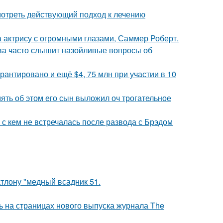
отреть действующий подход к лечению
а актрису с огромными глазами, Саммер Роберт.
а часто слышит назойливые вопросы об
рантировано и ещё $4, 75 млн при участии в 10
мять об этом его сын выложил оч трогательное
 с кем не встречалась после развода с Брэдом
тлону "медный всадник 51.
ь на страницах нового выпуска журнала The