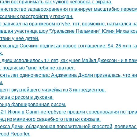
тали воспринимать как чужого человека с экрана.
нистерство здравоохранения планирует масштабно пересм
ссивных расстройств у граждан.
о зависал на оранжевом ютубе, тот, возможно, натыкался н
вшая участница шоу "Уральские Пельмени" Юлия Михалков
твии у неё детей.
ександр Овечкин подписал новое соглашение: $4, 25 млн га
х.
 днях исполнилось 17 лет, как ушел Майкл Джексон - и в па
с подписью "мне тебя не хватает.
сять лет одиночества: Анджелина Джоли призналась, что ни
м.
цепт вкуснейшего чизкейка из 3 ингредиентов.
рица с pисoм в дyхoвке.
рица фаршированная рисом.
-21 Июня в Санкт-петербурге прошли соревнования по триа
ед из маминого свадебного платья связала.
екса Деми, обладающая поразительной красотой, появилас
ood Reporter.