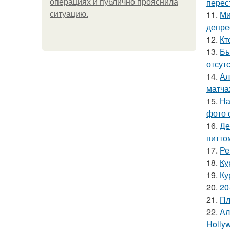
перес
операциях и публично прояснила
11.
Ми
ситуацию.
депре
12.
Кт
13.
Бы
отсутс
14.
Ал
матча
15.
На
фото 
16.
Де
питто
17.
Ре
18.
Ку
19.
Ку
20.
20
21.
Пл
22.
Ал
Hollyw