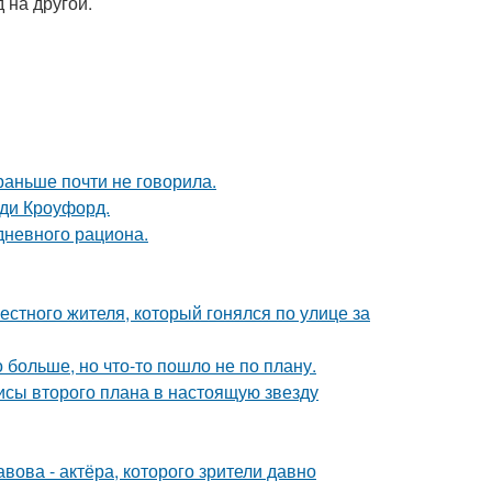
 на другой.
раньше почти не говорила.
нди Кроуфорд.
дневного рациона.
естного жителя, который гонялся по улице за
больше, но что-то пошло не по плану.
исы второго плана в настоящую звезду
ова - актёра, которого зрители давно