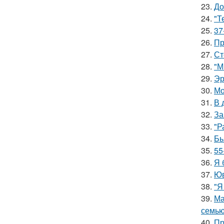
23.
До
24.
"Т
25.
37
26.
Пр
27.
Ст
28.
"М
29.
Эр
30.
Мо
31.
В 
32.
За
33.
"Р
34.
Бь
35.
55
36.
Я 
37.
Юв
38.
"Я
39.
Ма
семью
40.
Пр