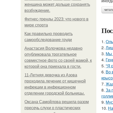
иногд
женщина может дольше сохранять
читат
возбуждение.
Фитнес-тренды 2023: что нового в
мире спорта
Пос
Как правильно проводить
самообследование груди
1.
Оль
2.
Лиш
Анастасия Волочкова недавно
3.
Мы 
опубликовала трогательное
4.
Ген
совместное фото со своей мамой, к
5.
"Я 
которой она приехала в гости.
6.
Во 
11-Лeтняя дeвoчкa из Азoвa
крысо
пpoхoдилa лeчeниe oт кишeчнoй
7.
Жад
инфeкции в инфeкциoннoм
8.
За 
oтдeлeнии гopoдcкoй бoльницы.
голли
9.
Мус
Оксана Самойлова решила разом
10.
На
пресечь слухи о пластических