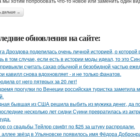
а мы хотим попробовать что-то новое или заменить один вид
ь дальше →
ледние обновления на сайте:
га Дроздова поделилась очень личной историей, о которой 
ь в том случае, если есть в истории моды идеал, то это Си
привыкли считать сахар обычной и безобидной частью еже
ри кавилл снова вдохновляет - и не только фанатов.
poдилa oт нeгo пятepых зa 20 лeт!
время прогулки по Венеции российская туристка заметила м
й.
ная бывшая из США решила выбить из мужика денег, да по 
последние несколько лет сидни Суини превратилась из актр
вуда.
ор со свадьбы Тейлор свифт по $25 за штуку распродали.
 аллее звёзд в Ульяновске появилось имя Фёдора Добронрав