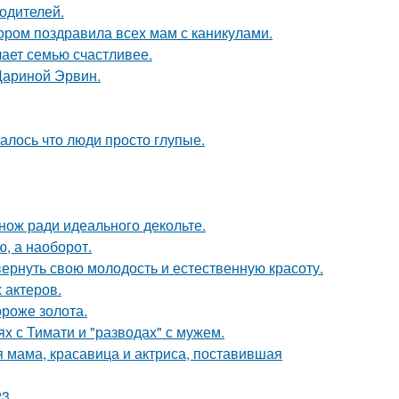
родителей.
ором поздравила всех мам с каникулами.
лает семью счастливее.
Дариной Эрвин.
алось что люди просто глупые.
нож ради идеального декольте.
ю, а наоборот.
 вернуть свою молодость и естественную красоту.
 актеров.
ороже золота.
х с Тимати и "разводах" с мужем.
 мама, красавица и актриса, поставившая
3.