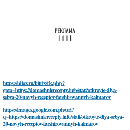
https://niioz.ru/bitrix/rk.php?
goto=https://domashnierecepty.info/stati/otkroyte-dlya-
sebya-20-novyh-receptov-farshirovannyh-kalmarov
https://images.google.com.ph/url?
q=https://domashnierecepty.info/stati/otkroyte-dlya-sebya-
20-novyh-receptov-farshirovannyh-kalmarov