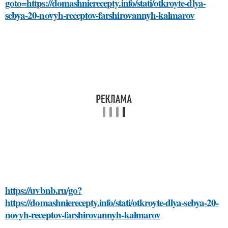
goto=https://domashnierecepty.info/stati/otkroyte-dlya-
sebya-20-novyh-receptov-farshirovannyh-kalmarov
https://uvbnb.ru/go?
https://domashnierecepty.info/stati/otkroyte-dlya-sebya-20-
novyh-receptov-farshirovannyh-kalmarov