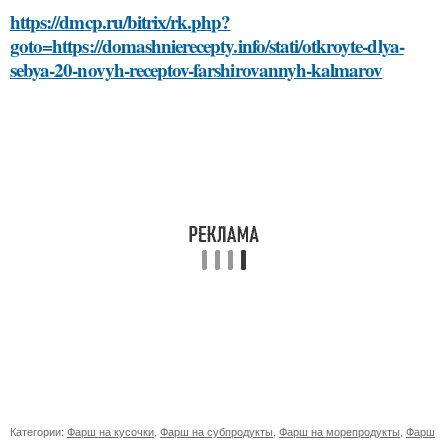
https://dmcp.ru/bitrix/rk.php?
goto=https://domashnierecepty.info/stati/otkroyte-dlya-
sebya-20-novyh-receptov-farshirovannyh-kalmarov
Категории:
Фарш на кусочки
,
Фарш на субпродукты
,
Фарш на морепродукты
,
Фарш