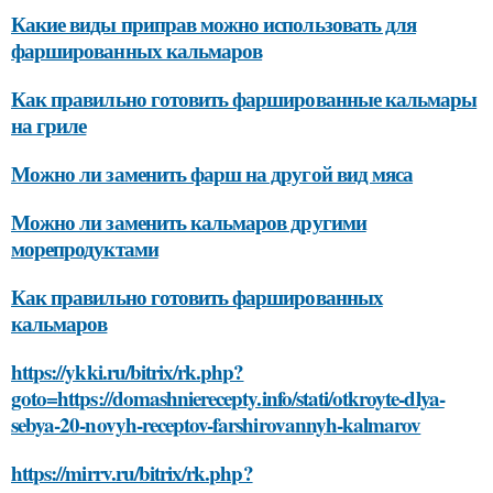
Какие виды приправ можно использовать для
фаршированных кальмаров
Как правильно готовить фаршированные кальмары
на гриле
Можно ли заменить фарш на другой вид мяса
Можно ли заменить кальмаров другими
морепродуктами
Как правильно готовить фаршированных
кальмаров
https://ykki.ru/bitrix/rk.php?
goto=https://domashnierecepty.info/stati/otkroyte-dlya-
sebya-20-novyh-receptov-farshirovannyh-kalmarov
https://mirrv.ru/bitrix/rk.php?