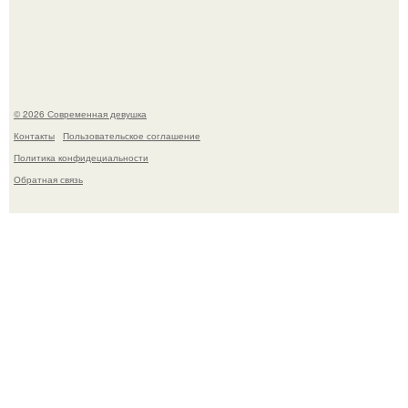
Кристина асмус опубликовала пляжные фото с 12-
летней дочерью от Гарика Харламова.
© 2026 Современная девушка
Контакты
Пользовательское соглашение
Политика конфидециальности
Обратная связь