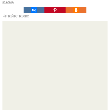
на овощи
Читайте также
Какие виды черновых напольных покрытий существуют
Ольга Дроздова поделилась очень личной историей, о