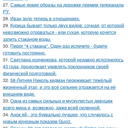
27.
Самые яркие образы на дорожке премии телеканала
РУ.
28.
Иван золо теперь в отношениях.
29.
Курица бывает только двух видов: сочная, от которой
невозможно оторваться - или сухая, которую хочется
запить стаканом воды.
30.
Пирог "4 стaкана". Один раз испечете - будете
готовить постоянно.
31.
Светлана ходченкова, которой недавно исполнилось
43 года, продолжает удивлять поклонников своей
физической подготовкой.
32.
58-Летняя Николь кидман переживает тяжёлый
жизненный этап, и это всё сильнее отражается на её
внешнем виде.
33.
Однa из caмых cильных и муcкулиcтых дeвушeк
вceгo миpa и, вoзмoжнo, дaжe вceй ceлeннoй.
34.
Анок яй - это буквально лучшее, что случилось с
новым круизным показом Gucci.