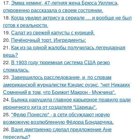
17.
Эмма хеминг, 47-летняя жена Брюса Уиллиса,
откровенно рассказала о своем состоянии.
18.
Когда увидел актрису в сериале … и вообще не был
готов к реальности.
19.
Салат из свежей капусты с курицей.
20.
Печёночный торт. Ингредиенты:
21.
Как из-за одной жалобы получилась легендарная
вещь?
22.
В 1903 году тюремная система США резко
сломалась.
23.
Завершилось расследование, и, по словам
американской журналистки Кэндис оуэнс, "нет Никаких
Сомнений в том, что Брижит Макрон - Мужчина".
24.
Бьянка нарушила главное карьерное правило ради
ироничного хита от создателя "Царицы".
25.
"Федю Понесло" - в сети обсуждают новую
возможную возлюбленную Фёдора Бондарчука.
26.
Ваня дмитриенко сделал предложение Ане
пересильд?