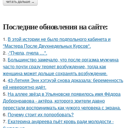
читать дальше →
Последние обновления на сайте:
1.
В этой истории не было подпольного кабинета и
"Мастера После Двухнедельных Курсов".
2.
-"Пчела, пчела …".
3.
Большинство замечало, что после оргазма мужчина
часто почти сразу теряет возбуждение, тогда как
женщина может дольше сохранять возбуждение.
4.
43-Летняя Энн хэтэуэй снова доказала: беременность
ей невероятно идёт.
5.
На аллее звёзд в Ульяновске появилось имя Фёдора
Добронравова - актёра, которого зрители давно
перестали воспринимать как чужого человека с экрана.
6.
Почему стоит их попробовать?
7.
Екатерина андреева пьёт кровь ради молодости -