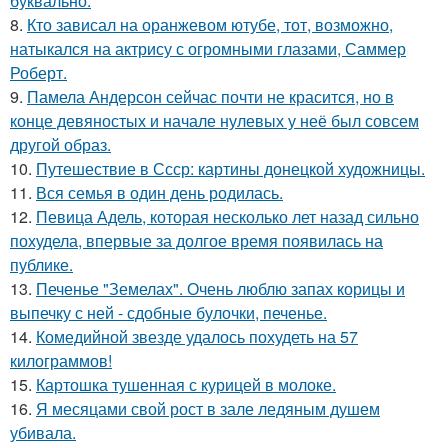
буквально.
8.
Кто зависал на оранжевом ютубе, тот, возможно,
натыкался на актрису с огромными глазами, Саммер
Роберт.
9.
Памела Андерсон сейчас почти не красится, но в
конце девяностых и начале нулевых у неё был совсем
другой образ.
10.
Путешествие в Ссср: картины донецкой художницы.
11.
Вся семья в один день родилась.
12.
Певица Адель, которая несколько лет назад сильно
похудела, впервые за долгое время появилась на
публике.
13.
Печенье "Земелах". Очень люблю запах корицы и
выпечку с ней - сдобные булочки, печенье.
14.
Комедийной звезде удалось похудеть на 57
килограммов!
15.
Картошка тушенная с курицей в молоке.
16.
Я месяцами свой рост в зале ледяным душем
убивала.