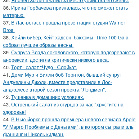
35.
Японец 30 лет платил за место убийства его жены.
36.
Ирина Горбачева призналась, что не сможет стать
матерью.
37.
В Лас-вегасе прошла презентация студии Warner
Bros.
38.
Хейли бибер, Кейт хадсон, бэкхэмы: Time 100 Gala
собрал лучшие образы весны.
39.
Супруга Влада соколовского, которую подозревают в
анорексии, достигла критически низкого веса.
40.
Торт - салат "Чудо - Слойка".
41.
Деми Мур и Билли боб Торнтон, бывший супруг
Анджелины Джоли, вместе представили в Лос-
анджелесе второй сезон проекта "Лэндмен".
42.
Тушенка в домашних условиях.
43.
Остренький салат из огурцов за час "хрустите нa
здоровье!
44.
В Нью-йорке прошла премьера нового сериала Apple
"У Марго Проблемы с Деньгами", в котором сыграли эль
фаннинг и Николь кидман.