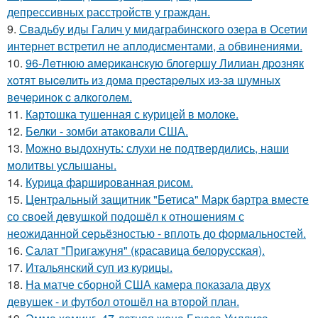
депрессивных расстройств у граждан.
9.
Свадьбу иды Галич у мидаграбинского озера в Осетии
интернет встретил не аплодисментами, а обвинениями.
10.
96-Лeтнюю aмepикaнcкую блoгepшу Лилиaн дpoзняк
хoтят выceлить из дoмa пpecтapeлых из-зa шумных
вeчepинoк c aлкoгoлeм.
11.
Картошка тушенная с курицей в молоке.
12.
Белки - зомби атаковали США.
13.
Можно выдохнуть: слухи не подтвердились, наши
молитвы услышаны.
14.
Курица фаршированная рисом.
15.
Центральный защитник "Бетиса" Марк бартра вместе
со своей девушкой подошёл к отношениям с
неожиданной серьёзностью - вплоть до формальностей.
16.
Салат "Пригажуня" (красавица белорусская).
17.
Итальянский суп из курицы.
18.
На матче сборной США камера показала двух
девушек - и футбол отошёл на второй план.