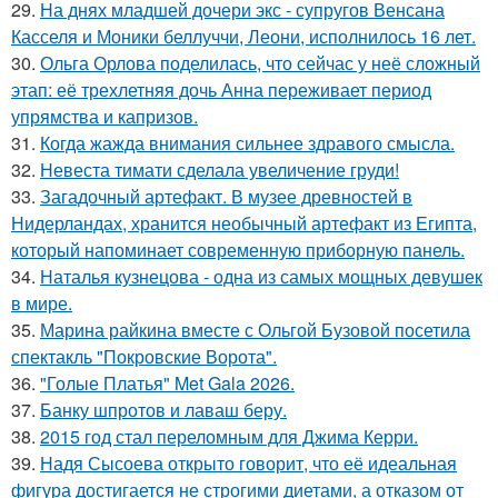
29.
На днях младшей дочери экс - супругов Венсана
Касселя и Моники беллуччи, Леони, исполнилось 16 лет.
30.
Ольга Орлова поделилась, что сейчас у неё сложный
этап: её трехлетняя дочь Анна переживает период
упрямства и капризов.
31.
Когда жажда внимания сильнее здравого смысла.
32.
Невеста тимати сделала увеличение груди!
33.
Загадочный артефакт. В музее древностей в
Нидерландах, хранится необычный артефакт из Египта,
который напоминает современную приборную панель.
34.
Наталья кузнецова - одна из самых мощных девушек
в мире.
35.
Марина райкина вместе с Ольгой Бузовой посетила
спектакль "Покровские Ворота".
36.
"Голые Платья" Met Gala 2026.
37.
Банку шпротов и лаваш беру.
38.
2015 год стал переломным для Джима Керри.
39.
Надя Сысоева открыто говорит, что её идеальная
фигура достигается не строгими диетами, а отказом от