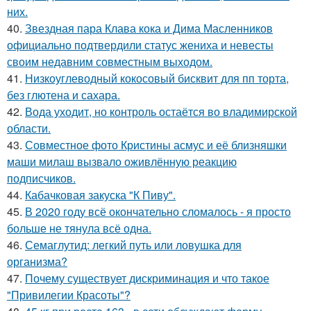
них.
40.
Звездная пара Клава кока и Дима Масленников
официально подтвердили статус жениха и невесты
своим недавним совместным выходом.
41.
Низкоуглеводный кокосовый бисквит для пп торта,
без глютена и сахара.
42.
Вода уходит, но контроль остаётся во владимирской
области.
43.
Совместное фото Кристины асмус и её близняшки
маши милаш вызвало оживлённую реакцию
подписчиков.
44.
Кабачковая закуска "К Пиву".
45.
В 2020 году всё окончательно сломалось - я просто
больше не тянула всё одна.
46.
Семаглутид: легкий путь или ловушка для
организма?
47.
Почему существует дискриминация и что такое
"Привилегии Красоты"?