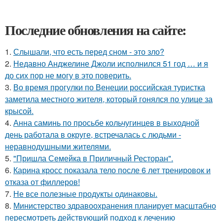
Последние обновления на сайте:
1.
Слышали, что есть перед сном - это зло?
2.
Недавно Анджелине Джоли исполнился 51 год … и я
до сих пор не могу в это поверить.
3.
Во время прогулки по Венеции российская туристка
заметила местного жителя, который гонялся по улице за
крысой.
4.
Анна саминь по просьбе кольчугинцев в выходной
день работала в округе, встречалась с людьми -
неравнодушными жителями.
5.
"Пришла Семейка в Приличный Ресторан".
6.
Карина кросс показала тело после 6 лет тренировок и
отказа от филлеров!
7.
Не все полезные продукты одинаковы.
8.
Министерство здравоохранения планирует масштабно
пересмотреть действующий подход к лечению