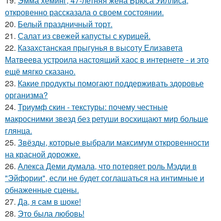
19.
Эмма хеминг, 47-летняя жена Брюса Уиллиса,
откровенно рассказала о своем состоянии.
20.
Белый праздничный торт.
21.
Салат из свежей капусты с курицей.
22.
Казахстанская прыгунья в высоту Елизавета
Матвеева устроила настоящий хаос в интернете - и это
ещё мягко сказано.
23.
Какие продукты помогают поддерживать здоровье
организма?
24.
Триумф скин - текстуры: почему честные
макроснимки звезд без ретуши восхищают мир больше
глянца.
25.
Звёзды, которые выбрали максимум откровенности
на красной дорожке.
26.
Алекса Деми думала, что потеряет роль Мэдди в
"Эйфории", если не будет соглашаться на интимные и
обнаженные сцены.
27.
Да, я сам в шоке!
28.
Это была любовь!