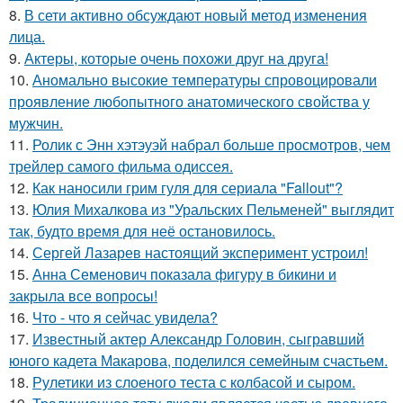
8.
В сети активно обсуждают новый метод изменения
лица.
9.
Актеры, которые очень похожи друг на друга!
10.
Аномально высокие температуры спровоцировали
проявление любопытного анатомического свойства у
мужчин.
11.
Ролик с Энн хэтэуэй набрал больше просмотров, чем
трейлер самого фильма одиссея.
12.
Как наносили грим гуля для сериала "Fallout"?
13.
Юлия Михалкова из "Уральских Пельменей" выглядит
так, будто время для неё остановилось.
14.
Сергей Лазарев настоящий эксперимент устроил!
15.
Анна Семенович показала фигуру в бикини и
закрыла все вопросы!
16.
Что - что я сейчас увидела?
17.
Известный актер Александр Головин, сыгравший
юного кадета Макарова, поделился семейным счастьем.
18.
Рулетики из слоеного теста с колбасой и сыром.