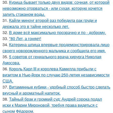
30.
Курица бывает только двух видов: сочная, от которой
невозможно оторваться - или сухая, которую хочется
запить стаканом воды.
31.
Кайли миноуг второй раз победила рак груди и
держала это в тайне несколько лет.
32.
В доме всё максимально прозрачно и по - доброму.
33.
"80 Лет, а гоняет!
34.
Катерина шпица впервые продемонстрировала лицо
своего новорожденного мальчика и сообщила его имя.
35.
5 советов от гениального врача хирурга Николая
Амосова.
36.
Король Карл III и королева Камилла прибыли с
визитом в Нью-йорк по случаю 250-летия независимости
США.
37.
Витаминные кубики - удобный способ быстро сделать
вкусный и ароматный напиток.
38.
Тайный брак и громкий суд: Андрей сорока подал
иски к Марии Мироновой, требуя права видеться с
сыном Фёдором.