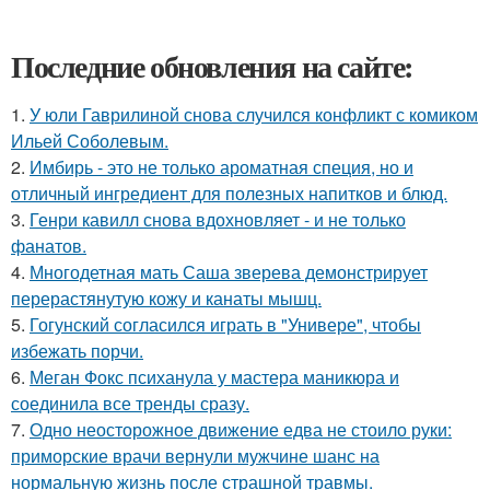
Последние обновления на сайте:
1.
У юли Гаврилиной снова случился конфликт с комиком
Ильей Соболевым.
2.
Имбирь - это не только ароматная специя, но и
отличный ингредиент для полезных напитков и блюд.
3.
Генри кавилл снова вдохновляет - и не только
фанатов.
4.
Многодетная мать Саша зверева демонстрирует
перерастянутую кожу и канаты мышц.
5.
Гогунский согласился играть в "Универе", чтобы
избежать порчи.
6.
Меган Фокс психанула у мастера маникюра и
соединила все тренды сразу.
7.
Одно неосторожное движение едва не стоило руки:
приморские врачи вернули мужчине шанс на
нормальную жизнь после страшной травмы.