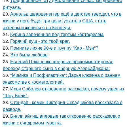
19.
Традиционное тату джоли является частью древнего
ритуала.
20.
Арнольд шварценеггер ещё в детстве твердил, что в
жизни у него будет три цели: уехать в США, стать
актёром и жениться на Кеннеди.
21.
Курица запеченная под тертым картофелем.
22.
Горячий душ - это твой враг.
23.
Помните лихие 90-е и группу "Кар - Мэн"?
24.
Это была любовь!
25.
Евгений Плющенко впервые прокомментировал
переход старшего сына в сборную Азербайджана:
26.
"Мимика и Профилактика": Дарья клюкина о раннем
знакомстве с косметологией.
27.
Илья Соболев откровенно рассказал, почему ушел из
"Шоу Воли".
28.
Стендап - комик Виктория Складчикова рассказала о
разводе.
29.
Билли айлиш впервые так откровенно рассказала о
жизни с синдромом туретта.