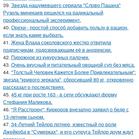
39.
Звезда нашумевшего сериала "Слово Пацана"
Рузиль минекаев решился на радикальный
профессиональный эксперимент.
40.
Орехи - простой способ добавить пользу в рацион,
если знать какие выбрать.
41.
Жена Влада соколовского жестко ответила
подписчикам, подозревающим её в анорексии.
42.
Пирожное из кукурузных палочек.
43.
Очень вкусный и питательный овощной суп без мяса.
44.
"Толстый Человек Кажется Более Привлекательным":
звезда "кривого зеркала", сбросивший 80 кг, откровенно
рассказал о последствиях.
45.
45 кг при росте 163 - в сети обсуждают форму
Стефания Маликова.
46.
"Я Расстроен": Киркоров внезапно заявил о беде с
13-летним сыном.
47.
34-Летний Тейлор лотнер, известный по роли
Джейкоба в "Сумерках", и его супруга Тейлор доум ждут