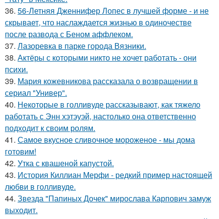
36.
56-Летняя Дженнифер Лопес в лучшей форме - и не
скрывает, что наслаждается жизнью в одиночестве
после развода с Беном аффлеком.
37.
Лазоревка в парке города Вязники.
38.
Актёры с которыми никто не хочет работать - они
психи.
39.
Мария кожевникова рассказала о возвращении в
сериал "Универ".
40.
Некоторые в голливуде рассказывают, как тяжело
работать с Энн хэтэуэй, настолько она ответственно
подходит к своим ролям.
41.
Самое вкусное сливочное мороженое - мы дома
готовим!
42.
Утка с квашеной капустой.
43.
История Киллиан Мерфи - редкий пример настоящей
любви в голливуде.
44.
Звезда "Папиных Дочек" мирослава Карпович замуж
выходит.