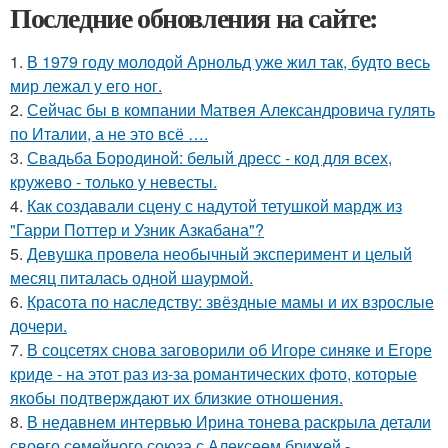
Последние обновления на сайте:
1.
В 1979 году молодой Арнольд уже жил так, будто весь
мир лежал у его ног.
2.
Сейчас бы в компании Матвея Александровича гулять
по Италии, а не это всё ….
3.
Свадьба Бородиной: белый дресс - код для всех,
кружево - только у невесты.
4.
Как создавали сцену с надутой тетушкой мардж из
"Гарри Поттер и Узник Азкабана"?
5.
Девушка провела необычный эксперимент и целый
месяц питалась одной шаурмой.
6.
Красота по наследству: звёздные мамы и их взрослые
дочери.
7.
В соцсетях снова заговорили об Игоре синяке и Егоре
криде - на этот раз из-за романтических фото, которые
якобы подтверждают их близкие отношения.
8.
В недавнем интервью Ирина тонева раскрыла детали
своего семейного союза с Алексеем брижей -