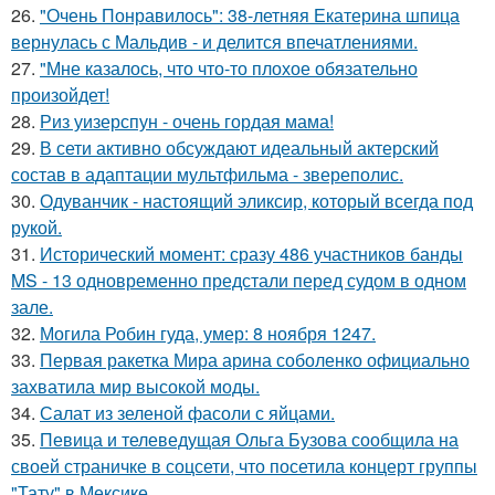
26.
"Очень Понравилось": 38-летняя Екатерина шпица
вернулась с Мальдив - и делится впечатлениями.
27.
"Мне казалось, что что-то плохое обязательно
произойдет!
28.
Риз уизерспун - очень гордая мама!
29.
В сети активно обсуждают идеальный актерский
состав в адаптации мультфильма - звереполис.
30.
Одуванчик - настоящий эликсир, который всегда под
рукой.
31.
Исторический момент: сразу 486 участников банды
MS - 13 одновременно предстали перед судом в одном
зале.
32.
Могила Робин гуда, умер: 8 ноября 1247.
33.
Первая ракетка Мира арина соболенко официально
захватила мир высокой моды.
34.
Салат из зеленой фасоли с яйцами.
35.
Певица и телеведущая Ольга Бузова сообщила на
своей страничке в соцсети, что посетила концерт группы
"Тату" в Мексике.