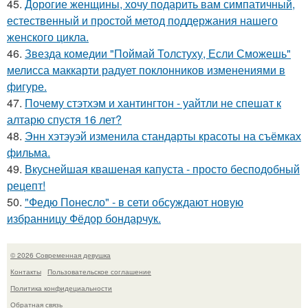
45.
Дорогие женщины, хочу подарить вам симпатичный,
естественный и простой метод поддержания нашего
женского цикла.
46.
Звезда комедии "Поймай Толстуху, Если Сможешь"
мелисса маккарти радует поклонников изменениями в
фигуре.
47.
Почему стэтхэм и хантингтон - уайтли не спешат к
алтарю спустя 16 лет?
48.
Энн хэтэуэй изменила стандарты красоты на съёмках
фильма.
49.
Вкуснейшая квашеная капуста - просто бесподобный
рецепт!
50.
"Федю Понесло" - в сети обсуждают новую
избранницу Фёдор бондарчук.
© 2026 Современная девушка
Контакты
Пользовательское соглашение
Политика конфидециальности
Обратная связь