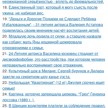
неожиданной серьёзностью - вплоть до формальностей.
18.
Единственный торт, который я могу съесть после
ужина, не набирая вес.
19.
"Деньги и Дорогие Подарки не Сделают Ребёнка
Избалованным", - 31-летняя актриса Валерия Астапова
поделилась своим мнением насчёт воспитания детей.
20.
Младшую дочь родила от скуки, а старшую назвали
как собаку: мать Яны кошкиной шокировала
откровениями о семье.
21.
24-Летняя актриса Василина юсковец страдает от
дисморфофобии, это расстройства, при котором человек
неправильно воспринимает свое отражение.
22.
Культурный шок в Милане: Сергей бурунов и Дилара
зажгли на секретном шоу канье уэста.
23.
Небольшая "Квартирная" (12 кг) Джулия срочно ищет
семью!
24.
Картина, которую запрещала церковь: "Грех" Генриха
лоссова (1880 г. ).
25.
В Швеции водителям платили за соблюдение правил.