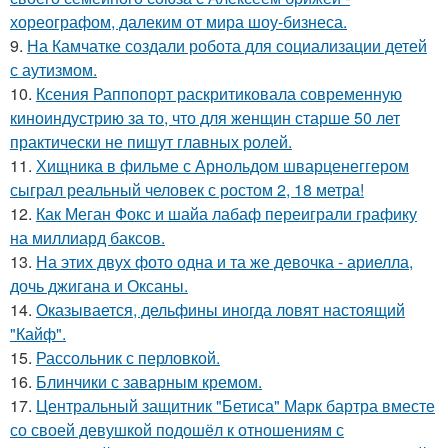
хореографом, далеким от мира шоу-бизнеса.
9.
На Камчатке создали робота для социализации детей
с аутизмом.
10.
Ксения Раппопорт раскритиковала современную
киноиндустрию за то, что для женщин старше 50 лет
практически не пишут главных ролей.
11.
Хищника в фильме с Арнольдом шварценеггером
сыграл реальный человек с ростом 2, 18 метра!
12.
Как Меган Фокс и шайа лабаф переиграли графику
на миллиард баксов.
13.
На этих двух фото одна и та же девочка - ариелла,
дочь джигана и Оксаны.
14.
Оказывается, дельфины иногда ловят настоящий
"Кайф".
15.
Рассольник с перловкой.
16.
Блинчики с заварным кремом.
17.
Центральный защитник "Бетиса" Марк бартра вместе
со своей девушкой подошёл к отношениям с