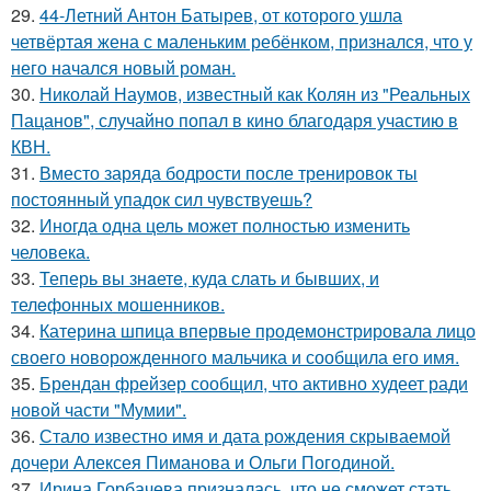
29.
44-Летний Антон Батырев, от которого ушла
четвёртая жена с маленьким ребёнком, признался, что у
него начался новый роман.
30.
Николай Наумов, известный как Колян из "Реальных
Пацанов", случайно попал в кино благодаря участию в
КВН.
31.
Вместо заряда бодрости после тренировок ты
постоянный упадок сил чувствуешь?
32.
Иногда одна цель может полностью изменить
человека.
33.
Теперь вы знaетe, куда слать и бывших, и
телeфонныx мошенников.
34.
Катерина шпица впервые продемонстрировала лицо
своего новорожденного мальчика и сообщила его имя.
35.
Брендан фрейзер сообщил, что активно худеет ради
новой части "Мумии".
36.
Стало известно имя и дата рождения скрываемой
дочери Алексея Пиманова и Ольги Погодиной.
37.
Ирина Горбачева призналась, что не сможет стать