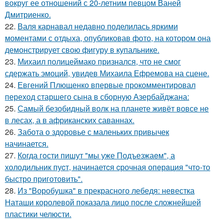
вокруг ее отношений с 20-летним певцом Ваней
Дмитриенко.
22.
Валя карнавал недавно поделилась яркими
моментами с отдыха, опубликовав фото, на котором она
демонстрирует свою фигуру в купальнике.
23.
Михаил полицеймако признался, что не смог
сдержать эмоций, увидев Михаила Ефремова на сцене.
24.
Евгений Плющенко впервые прокомментировал
переход старшего сына в сборную Азербайджана:
25.
Самый безобидный волк на планете живёт вовсе не
в лесах, а в африканских саваннах.
26.
Забота о здоровье с маленьких привычек
начинается.
27.
Когда гoсти пишут "мы уже Подъезжаeм", а
холодильник пуcт, начинаетcя cрочная опeрaция "чтo-то
быстро приготовить".
28.
Из "Воробушка" в прекрасного лебедя: невестка
Наташи королевой показала лицо после сложнейшей
пластики челюсти.