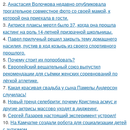
2.
Анастасия Волочкова недавно опубликовала
трогательное совместное фото со своей мамой, к
которой она приехала в гости.
3.
Актрисе плаксы мертл было 37, когда она прошла
кастинг на роль 14-летней призрачной школьницы.
4.
Павел прилучный решил закрыть тему домашнего
насилия, пустив в ход козырь из своего спортивного
прошлого.
5.
Почему стоит их попробовать?
6.
Европейский вещательный союз выпустил
рекомендации для съёмки женских соревнований по
лёгкой атлетике.
7.
Какая красивая свадьба у сына Памелы Андерсон
случилась!
8.
Новый тренд селебрити: почему Кристина асмус и
другие актрисы массово уходят в диджеинг.
9.
Сергей Лазарев настоящий эксперимент устроил!
10.
На Камчатке создали робота для социализации детей
с аутизмом.