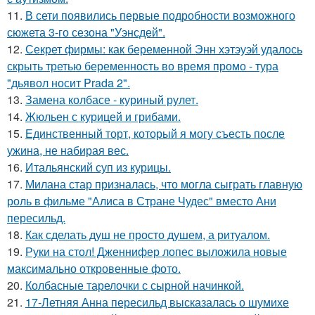
11.
В сети появились первые подробности возможного
сюжета 3-го сезона "Уэнсдей".
12.
Секрет фирмы: как беременной Энн хэтэуэй удалось
скрыть третью беременность во время промо - тура
"дьявол носит Prada 2".
13.
Замена колбасе - куриный рулет.
14.
Жюльен с курицей и грибами.
15.
Единственный торт, который я могу съесть после
ужина, не набирая вес.
16.
Итальянский суп из курицы.
17.
Милана стар призналась, что могла сыграть главную
роль в фильме "Алиса в Стране Чудес" вместо Ани
пересильд.
18.
Как сделать душ не просто душем, а ритуалом.
19.
Руки на стол! Дженнифер лопес выложила новые
максимально откровенные фото.
20.
Колбасные тарелочки с сырной начинкой.
21.
17-Летняя Анна пересильд высказалась о шумихе