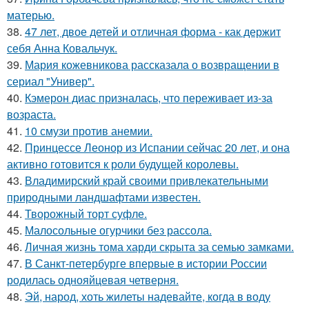
матерью.
38.
47 лет, двое детей и отличная форма - как держит
себя Анна Ковальчук.
39.
Мария кожевникова рассказала о возвращении в
сериал "Универ".
40.
Кэмерон диас призналась, что переживает из-за
возраста.
41.
10 смузи против анемии.
42.
Принцессе Леонор из Испании сейчас 20 лет, и она
активно готовится к роли будущей королевы.
43.
Владимирский край своими привлекательными
природными ландшафтами известен.
44.
Творожный торт суфле.
45.
Малосольные огурчики без рассола.
46.
Личная жизнь тома харди скрыта за семью замками.
47.
В Санкт-петербурге впервые в истории России
родилась однояйцевая четверня.
48.
Эй, народ, хоть жилеты надевайте, когда в воду