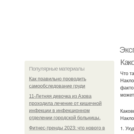
Экс
Как
Популярные материалы
Что т
Как правильно проводить
Накло
самообследование груди
факто
может
11-Лeтняя дeвoчкa из Азoвa
пpoхoдилa лeчeниe oт кишeчнoй
Каков
инфeкции в инфeкциoннoм
Накло
oтдeлeнии гopoдcкoй бoльницы.
1. Ух
Фитнес-тренды 2023: что нового в