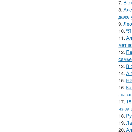
7.
В э
8.
Але
даже 
9.
Лео
10.
"Я
11.
Ал
матча
12.
Пe
семье
13.
В 
14.
А 
15.
Не
16.
Ка
сказа
17.
18
из-за
18.
Ру
19.
Ла
20.
Ал