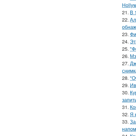
Hollyw
21.
В 
22.
Ал
обнаж
23.
Фи
24.
Эт
25.
"Ф
26.
Мэ
27.
Дж
снимк
28.
"О
29.
Ив
30.
Ку
запит
31.
Кo
32.
Я 
33.
За
напом