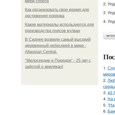
мире спорта
2. Ух
Как организовать свое время для
3. Ух
достижения порядка
4. Ух
Какие материалы используются для
производства поясов вулкан
читат
В Сиднее возвели самый высокий
деревянный небоскреб в мире -
Atlassian Central.
Пос
"Милосердие и Порядок" - 25 лет с
заботой о земляках!
1.
Спу
миров
2.
Люб
сердц
3.
43-
4.
На 
5.
"На
6.
Бан