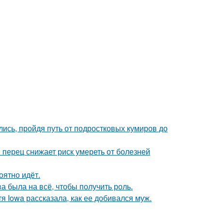
ись, пройдя путь от подростковых кумиров до
 перец снижает риск умереть от болезней
оятно идёт.
а была на всё, чтобы получить роль.
я Iowa рассказала, как ее добивался муж.