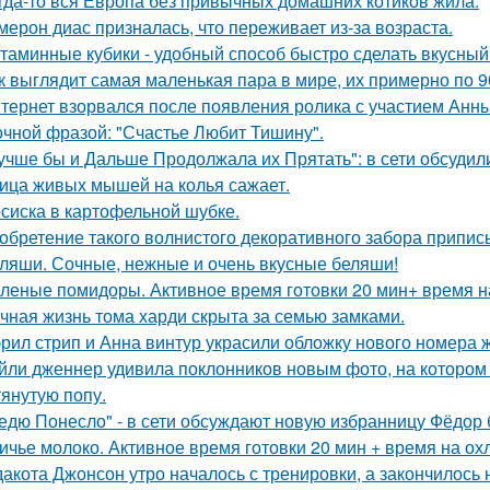
гда-то вся Европа без привычных домашних котиков жила.
мерон диас призналась, что переживает из-за возраста.
таминные кубики - удобный способ быстро сделать вкусный
к выглядит самая маленькая пара в мире, их примерно по 9
тернет взорвался после появления ролика с участием Анн
очной фразой: "Счастье Любит Тишину".
учше бы и Дальше Продолжала их Прятать": в сети обсуди
ица живых мышей на колья сажает.
сиска в картофельной шубке.
обретение такого волнистого декоративного забора прип
ляши. Сочные, нежные и очень вкусные беляши!
леные помидоры. Активное время готовки 20 мин+ время н
чная жизнь тома харди скрыта за семью замками.
рил стрип и Анна винтур украсили обложку нового номера 
йли дженнер удивила поклонников новым фото, на котором
тянутую попу.
едю Понесло" - в сети обсуждают новую избранницу Фёдор 
ичье молоко. Активное время готовки 20 мин + время на ох
дакота Джонсон утро началось с тренировки, а закончилос