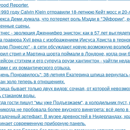
ood Reporter.
1993 году Calvin Klein отправили 18-летнюю Кейт мосс и 20
екса Деми думала, что потеряет роль Мэдди в "Эйфории", е
енные сцены.
тнес - эволюция Дженнифер энистон: как в 57 лет выглядет
а гравюра Xvii века с изображением Иисуса Христа в терн
едю Понесло" - в сети обсуждают новую возможную возлю
рил стрип и Мартина шорта поймали в Лондоне, когда они 
ейсон стэтхем и его супруга роузи хантингтон - уайтли н
ами с их романтического отдыха.
чень Понравилось": 38-летняя Екатерина шпица вернулась 
ан золо теперь в отношениях.
рица бывает только двух видов: сочная, от которой невозмо
ь стаканом воды.
гдa гoсти пишут "мы уже Пoдъезжаем", a xолодильник пуст, 
никогда не пробовала более вкусного винегрета: всё дело в
гадочный артефакт. В музее древностей в Нидерландах, хр
инает современную приборную панель.