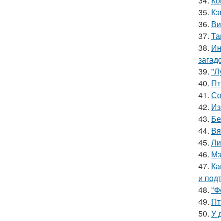
34.
Ко
35.
Кэ
36.
Ви
37.
Та
38.
Ин
загад
39.
"Л
40.
Пт
41.
Со
42.
Из
43.
Бе
44.
Вя
45.
Ли
46.
Мэ
47.
Ка
и под
48.
"Ф
49.
Пт
50.
У 