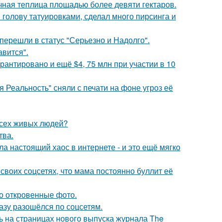
чная теплица площадью более девяти гектаров.
 голову татуировками, сделал много пирсинга и
перешли в статус "Серьезно и Надолго".
авится".
рантировано и ещё $4, 75 млн при участии в 10
 Реальность" сняли с печати на фоне угроз её
всех живых людей?
тва.
а настоящий хаос в интернете - и это ещё мягко
своих соцсетях, что мама постоянно буллит её
о откровенные фото.
разу разошёлся по соцсетям.
ь на страницах нового выпуска журнала The