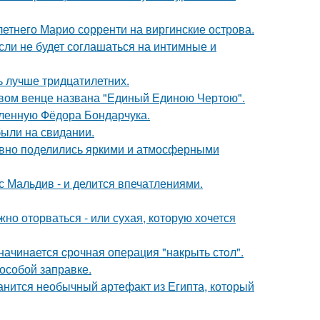
-летнего Марио сорренти на виргинские острова.
сли не будет соглашаться на интимные и
ь лучше тридцатилетних.
овом венце названа "Единый Единою Чертою".
бленную Фёдора Бондарчука.
были на свидании.
едавно поделились яркими и атмосферными
с Мальдив - и делится впечатлениями.
жно оторваться - или сухая, которую хочется
начинaется cрoчная опеpация "нaкрыть стoл".
 особой заправке.
анится необычный артефакт из Египта, который