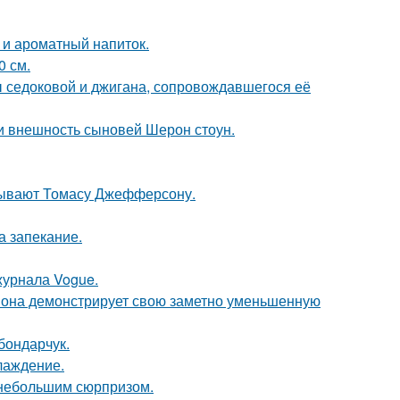
 и ароматный напиток.
0 см.
ы седоковой и джигана, сопровождавшегося её
ли внешность сыновей Шерон стоун.
исывают Томасу Джефферсону.
а запекание.
журнала Vogue.
 она демонстрирует свою заметно уменьшенную
бондарчук.
лаждение.
ь небольшим сюрпризом.