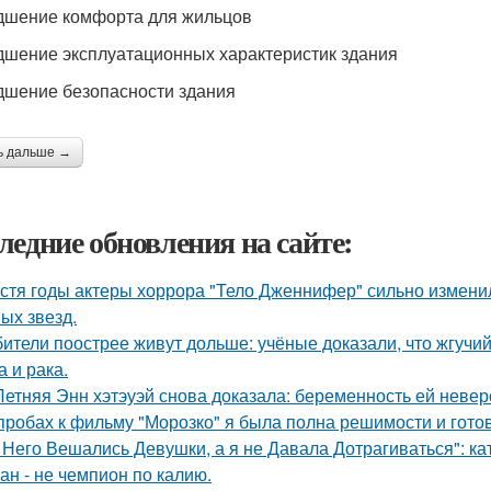
удшение комфорта для жильцов
удшение эксплуатационных характеристик здания
удшение безопасности здания
ь дальше →
ледние обновления на сайте:
стя годы актеры хоррора "Тело Дженнифер" сильно изменил
ых звезд.
ители поострее живут дольше: учёные доказали, что жгучий
а и рака.
Летняя Энн хэтэуэй снова доказала: беременность ей невер
пробах к фильму "Морозко" я была полна решимости и готов
 Него Вешались Девушки, а я не Давала Дотрагиваться": кат
ан - не чемпион по калию.