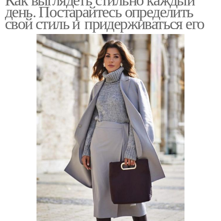
Одежда на работу
Зимняя одежда
день. Постарайтесь определить
свой стиль и придерживаться его
Одежда в гардеробе
Домашняя одежда
Спортивная одежда
Джинсовая рубашка