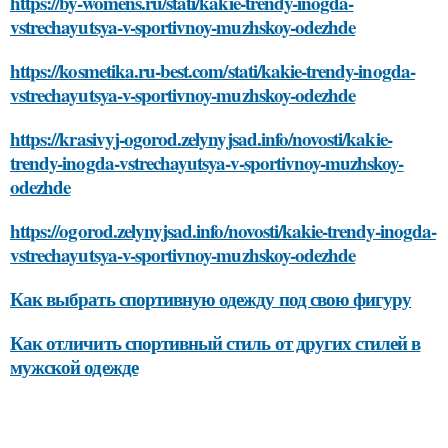
https://by-womens.ru/stati/kakie-trendy-inogda-
vstrechayutsya-v-sportivnoy-muzhskoy-odezhde
https://kosmetika.ru-best.com/stati/kakie-trendy-inogda-
vstrechayutsya-v-sportivnoy-muzhskoy-odezhde
https://krasivyj-ogorod.zelynyjsad.info/novosti/kakie-
trendy-inogda-vstrechayutsya-v-sportivnoy-muzhskoy-
odezhde
https://ogorod.zelynyjsad.info/novosti/kakie-trendy-inogda-
vstrechayutsya-v-sportivnoy-muzhskoy-odezhde
Как выбрать спортивную одежду под свою фигуру
Как отличить спортивный стиль от других стилей в
мужской одежде