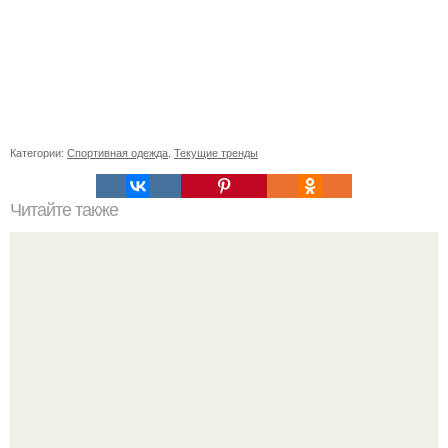
Категории:
Спортивная одежда
,
Текущие тренды
Читайте также
Могут ли точки на лице и шее быть связаны с какими-
либо заболеваниями