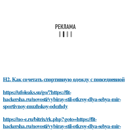
H2. Как сочетать спортивную одежду с повседневной
https://ufoleaks.su/go/?https://fit-
hackersha.ru/novosti/vybiray-stil-otkroy-dlya-sebya-mir-
sportivnoy-muzhskoy-odezhdy
https://no-e.ru/bitrix/rk.php?goto=https://fit-
hackersha.ru/novosti/vybiray-stil-otkroy-dlya-sebya-mir-