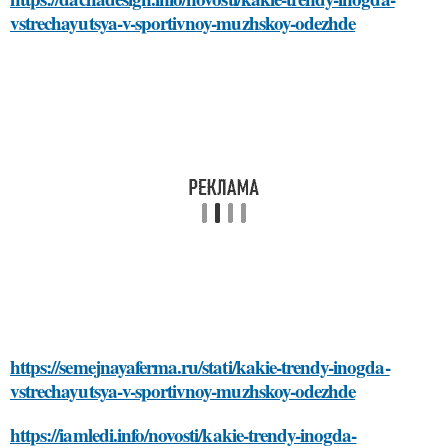
vstrechayutsya-v-sportivnoy-muzhskoy-odezhde
https://semejnayaferma.ru/stati/kakie-trendy-inogda-
vstrechayutsya-v-sportivnoy-muzhskoy-odezhde
https://iamledi.info/novosti/kakie-trendy-inogda-