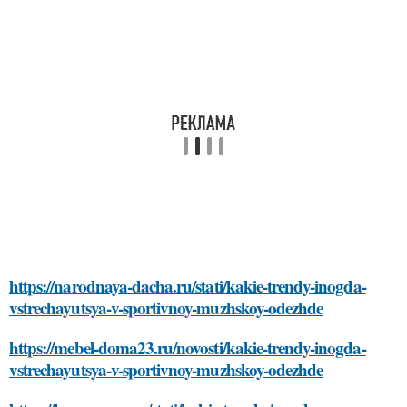
https://narodnaya-dacha.ru/stati/kakie-trendy-inogda-
vstrechayutsya-v-sportivnoy-muzhskoy-odezhde
https://mebel-doma23.ru/novosti/kakie-trendy-inogda-
vstrechayutsya-v-sportivnoy-muzhskoy-odezhde