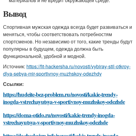
материалов и не вредит окружающей среде.
Вывод
Спортивная мужская одежда всегда будет развиваться и
меняться, чтобы соответствовать потребностям
спортсменов. Но независимо от того, какие тренды будут
популярны в будущем, одежда должна быть
функциональной, удобной и модной.
Источник:
https://fit-hackersha.ru/novosti/vybiray-stil-otkroy-
dlya-sebya-mir-sportivnoy-muzhskoy-odezhdy
Ссылки:
https://hudeite-bez-problem.ru/novosti/kakie-trendy-
inogda-vstrechayutsya-v-sportivnoy-muzhskoy-odezhde
https://doma-otido.ru/novosti/kakie-trendy-inogda-
vstrechayutsya-v-sportivnoy-muzhskoy-odezhde
https://dachadesign.info/novosti/kakie-trendy-inogda-