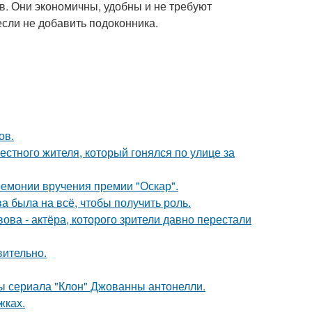
. Они экономичны, удобны и не требуют
если не добавить подоконника.
ов.
естного жителя, который гонялся по улице за
ремонии вручения премии "Оскар".
а была на всё, чтобы получить роль.
ва - актёра, которого зрители давно перестали
вительно.
ды сериала "Клон" Джованны антонелли.
жках.