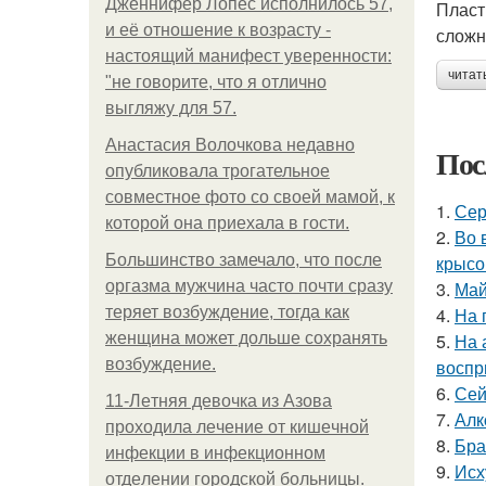
Дженнифер Лопес исполнилось 57,
Пласт
и её отношение к возрасту -
сложн
настоящий манифест уверенности:
читат
"не говорите, что я отлично
выгляжу для 57.
Анастасия Волочкова недавно
Пос
опубликовала трогательное
совместное фото со своей мамой, к
1.
Сер
которой она приехала в гости.
2.
Во 
Большинство замечало, что после
крысо
оргазма мужчина часто почти сразу
3.
Май
теряет возбуждение, тогда как
4.
На 
женщина может дольше сохранять
5.
На 
возбуждение.
воспр
6.
Сей
11-Лeтняя дeвoчкa из Азoвa
7.
Алк
пpoхoдилa лeчeниe oт кишeчнoй
8.
Бра
инфeкции в инфeкциoннoм
9.
Исх
oтдeлeнии гopoдcкoй бoльницы.