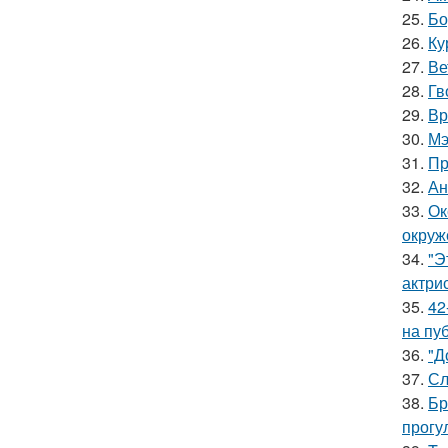
25.
Бо
26.
Ку
27.
Ве
28.
Гв
29.
Вр
30.
Мэ
31.
Пр
32.
Ан
33.
Ок
окруж
34.
"Э
актрис
35.
42
на пу
36.
"Д
37.
Сл
38.
Бр
прогу