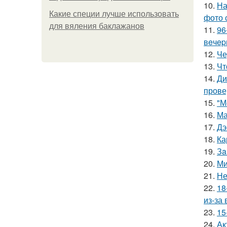
10.
На
Какие специи лучше использовать
фото 
для вяления баклажанов
11.
96
вeчep
12.
Че
13.
Чт
14.
Ди
прове
15.
"М
16.
Ма
17.
Дэ
18.
Ка
19.
Зa
20.
Ми
21.
Не
22.
18
из-за
23.
15
24.
Ак