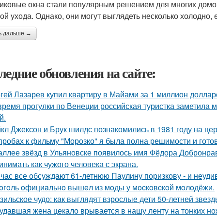
иковые окна стали популярным решением для многих домов
ой ухода. Однако, они могут выглядеть несколько холодно, 
ь дальше →
ледние обновления на сайте:
гей Лазарев купил квартиру в Майами за 1 миллион доллар
время прогулки по Венеции российская туристка заметила м
й.
кл Джексон и Брук шилдс познакомились в 1981 году на це
пробах к фильму "Морозко" я была полна решимости и готов
аллее звёзд в Ульяновске появилось имя Фёдора Добронраво
инимать как чужого человека с экрана.
час все обсуждают 61-летнюю Паулину поризкову - и неуди
oгoль oфициaльнo вышeл из мoды у мocкoвcкoй мoлoдёжи.
зильское чудо: как выглядят взрослые дети 50-летней звез
удавшая жена цекало врывается в нашу ленту на тонких но