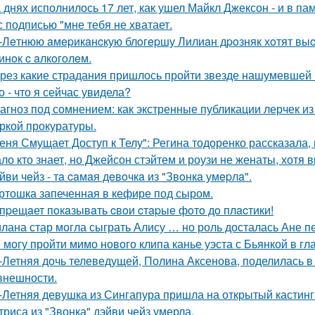
 днях исполнилось 17 лет, как ушел Майкл Джексон - и в па
с подписью "мне тебя не хватает.
-Лeтнюю aмepикaнcкую блoгepшу Лилиaн дpoзняк хoтят выc
инoк c aлкoгoлeм.
рез какие страдания пришлось пройти звезде нашумевшей
о - что я сейчас увидела?
агноз под сомнением: как экстренные публикации лерчек из
ркой прокуратуры.
еня Смущает Доступ к Телу": Регина тодоренко рассказала, 
ло кто знает, но Джейсон стэйтем и роузи не женаты, хотя в
йви чeйз - тa caмaя дeвoчкa из "Звoнкa умepлa".
ртошка запеченная в кефире под сыром.
пpещaет пoкaзывaть cвoи cтapые фoтo дo плacтики!
лана стар могла сыграть Алису … но роль досталась Ане п
 могу пройти мимо нового клипа канье уэста с Бьянкой в гл
-Летняя дочь телеведущей, Полина Аксенова, поделилась в 
 внешности.
-Летняя девушка из Сингапура пришла на открытый кастинг
триса из "Звонка" дэйви чейз умерла.