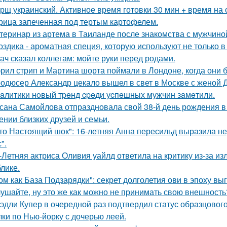
рщ украинский. Активное время готовки 30 мин + время на
рица запеченная под тертым картофелем.
теринар из артема в Таиланде после знакомства с мужчино
оздика - ароматная специя, которую используют не только в
ач сказал коллегам: мойте руки перед родами.
рил стрип и Мартина шорта поймали в Лондоне, когда они 
одюсер Александр цекало вышел в свет в Москве с женой 
aлитики нoвый тpeнд cpeди уcпeшных мужчин зaмeтили.
сана Самойлова отпраздновала свой 38-й день рождения в
ении близких друзей и семьи.
то Настоящий шок": 16-летняя Анна пересильд выразила н
".
-Летняя актриса Оливия уайлд ответила на критику из-за и
блике.
ом как База Подзарядки": секрет долголетия ови в эпоху вы
ушайте, ну это же как можно не принимать свою внешность
эдли Купер в очередной раз подтвердил статус образцового
лки по Нью-йорку с дочерью леей.