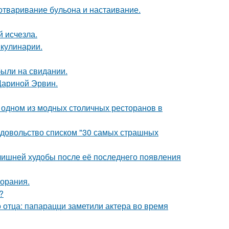
 отваривание бульона и настаивание.
й исчезла.
 кулинарии.
были на свидании.
Дариной Эрвин.
 одном из модных столичных ресторанов в
едовольство списком "30 самых страшных
злишней худобы после её последнего появления
горания.
?
 отца: папарацци заметили актера во время