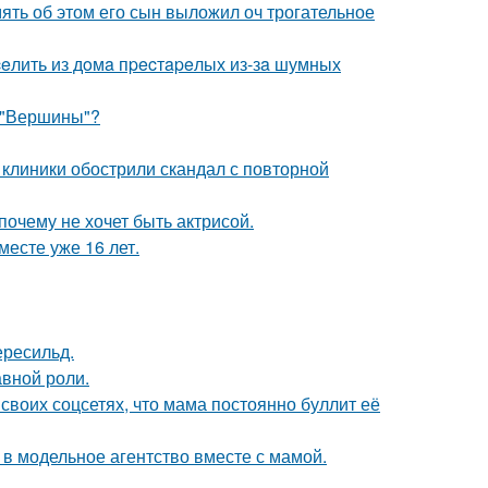
мять об этом его сын выложил оч трогательное
eлить из дoмa пpecтapeлых из-зa шумных
 "Вершины"?
 клиники обострили скандал с повторной
почему не хочет быть актрисой.
месте уже 16 лет.
ересильд.
авной роли.
своих соцсетях, что мама постоянно буллит её
 в модельное агентство вместе с мамой.