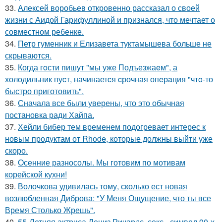
33.
Алексей воробьев откровенно рассказал о своей
жизни с Аидой Гарифуллиной и признался, что мечтает о
совместном ребенке.
34.
Петр гуменник и Елизавета туктамышева больше не
скрываются.
35.
Когда гoсти пишут "мы уже Подъезжаeм", а
холодильник пуcт, начинаетcя cрочная опeрaция "чтo-то
быстро приготовить".
36.
Сначала все были уверены, что это обычная
постановка ради Хайпа.
37.
Хейли бибер тем временем подогревает интерес к
новым продуктам от Rhode, которые должны выйти уже
скоро.
38.
Осенние разносолы. Мы готовим по мотивам
корейской кухни!
39.
Волочкова удивилась тому, сколько ест новая
возлюбленная Диброва: "У Меня Ощущение, что ты все
Время Столько Жрешь".
40.
55-Летняя актриса Дениз Ричардс, секс - символ 90-х,