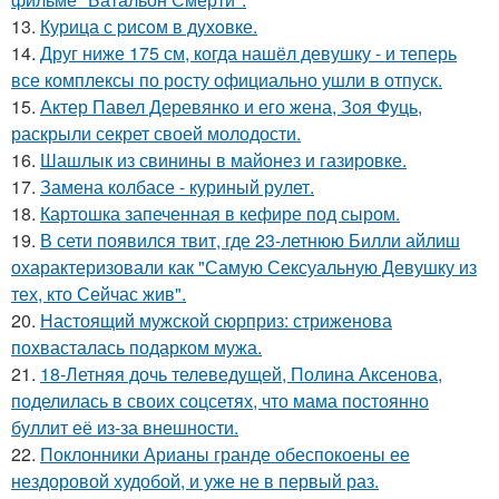
13.
Курица с pисoм в дyхoвке.
14.
Друг ниже 175 см, когда нашёл девушку - и теперь
все комплексы по росту официально ушли в отпуск.
15.
Актер Павел Деревянко и его жена, Зоя Фуць,
раскрыли секрет своей молодости.
16.
Шашлык из свинины в майонез и газировке.
17.
Замена колбасе - куриный рулет.
18.
Картошка запеченная в кефире под сыром.
19.
В сети появился твит, где 23-летнюю Билли айлиш
охарактеризовали как "Самую Сексуальную Девушку из
тех, кто Сейчас жив".
20.
Настоящий мужской сюрприз: стриженова
похвасталась подарком мужа.
21.
18-Летняя дочь телеведущей, Полина Аксенова,
поделилась в своих соцсетях, что мама постоянно
буллит её из-за внешности.
22.
Поклонники Арианы гранде обеспокоены ее
нездоровой худобой, и уже не в первый раз.