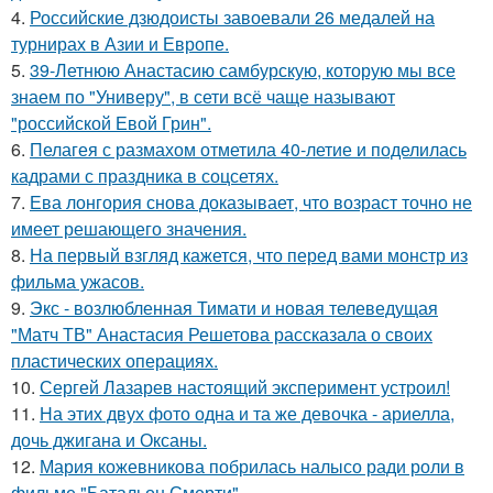
4.
Российские дзюдоисты завоевали 26 медалей на
турнирах в Азии и Европе.
5.
39-Летнюю Анастасию самбурскую, которую мы все
знаем по "Универу", в сети всё чаще называют
"российской Евой Грин".
6.
Пелагея с размахом отметила 40-летие и поделилась
кадрами с праздника в соцсетях.
7.
Ева лонгория снова доказывает, что возраст точно не
имеет решающего значения.
8.
На первый взгляд кажется, что перед вами монстр из
фильма ужасов.
9.
Экс - возлюбленная Тимати и новая телеведущая
"Матч ТВ" Анастасия Решетова рассказала о своих
пластических операциях.
10.
Сергей Лазарев настоящий эксперимент устроил!
11.
На этих двух фото одна и та же девочка - ариелла,
дочь джигана и Оксаны.
12.
Мария кожевникова побрилась налысо ради роли в
фильме "Батальон Смерти".