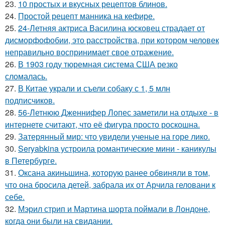
23.
10 простых и вкусных рецептов блинов.
24.
Простой рецепт манника на кефире.
25.
24-Летняя актриса Василина юсковец страдает от
дисморфофобии, это расстройства, при котором человек
неправильно воспринимает свое отражение.
26.
В 1903 году тюремная система США резко
сломалась.
27.
В Китае украли и съели собаку с 1, 5 млн
подписчиков.
28.
56-Летнюю Дженнифер Лопес заметили на отдыхе - в
интернете считают, что её фигура просто роскошна.
29.
Затерянный мир: что увидели ученые на горе лико.
30.
Seryabkina устроила романтические мини - каникулы
в Петербурге.
31.
Оксана акиньшина, которую ранее обвиняли в том,
что она бросила детей, забрала их от Арчила геловани к
себе.
32.
Мэрил стрип и Мартина шорта поймали в Лондоне,
когда они были на свидании.