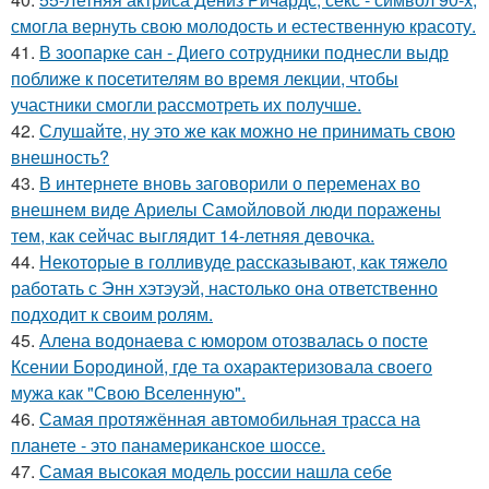
смогла вернуть свою молодость и естественную красоту.
41.
В зоопарке сан - Диего сотрудники поднесли выдр
поближе к посетителям во время лекции, чтобы
участники смогли рассмотреть их получше.
42.
Слушайте, ну это же как можно не принимать свою
внешность?
43.
В интернете вновь заговорили о переменах во
внешнем виде Ариелы Самойловой люди поражены
тем, как сейчас выглядит 14-летняя девочка.
44.
Некоторые в голливуде рассказывают, как тяжело
работать с Энн хэтэуэй, настолько она ответственно
подходит к своим ролям.
45.
Алена водонаева с юмором отозвалась о посте
Ксении Бородиной, где та охарактеризовала своего
мужа как "Свою Вселенную".
46.
Самая протяжённая автомобильная трасса на
планете - это панамериканское шоссе.
47.
Самая высокая модель россии нашла себе