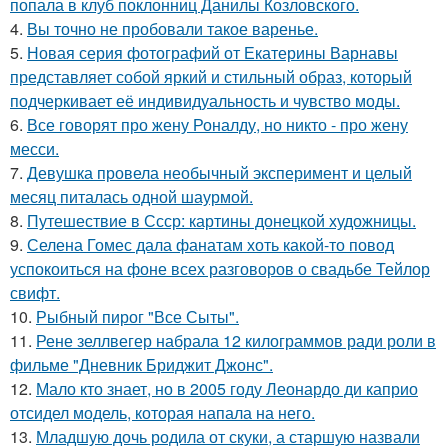
попала в клуб поклонниц Данилы Козловского.
4.
Вы точно не пробовали такое варенье.
5.
Новая серия фотографий от Екатерины Варнавы
представляет собой яркий и стильный образ, который
подчеркивает её индивидуальность и чувство моды.
6.
Все говорят про жену Роналду, но никто - про жену
месси.
7.
Девушка провела необычный эксперимент и целый
месяц питалась одной шаурмой.
8.
Путешествие в Ссср: картины донецкой художницы.
9.
Селена Гомес дала фанатам хоть какой-то повод
успокоиться на фоне всех разговоров о свадьбе Тейлор
свифт.
10.
Рыбный пирог "Все Сыты".
11.
Рене зеллвегер набрала 12 килограммов ради роли в
фильме "Дневник Бриджит Джонс".
12.
Мало кто знает, но в 2005 году Леонардо ди каприо
отсидел модель, которая напала на него.
13.
Младшую дочь родила от скуки, а старшую назвали