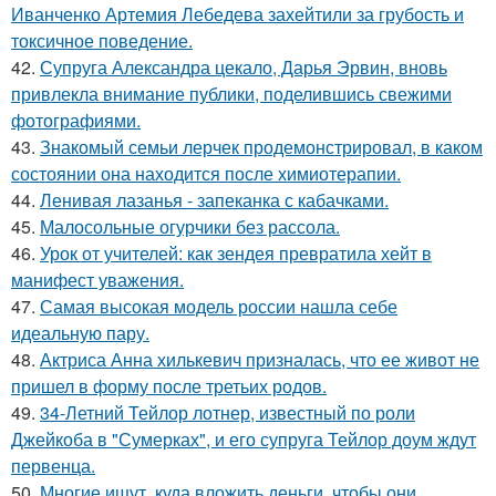
Иванченко Артемия Лебедева захейтили за грубость и
токсичное поведение.
42.
Супруга Александра цекало, Дарья Эрвин, вновь
привлекла внимание публики, поделившись свежими
фотографиями.
43.
Знакомый семьи лерчек продемонстрировал, в каком
состоянии она находится после химиотерапии.
44.
Ленивая лазанья - запеканка с кабачками.
45.
Малосольные огурчики без рассола.
46.
Урок от учителей: как зендея превратила хейт в
манифест уважения.
47.
Самая высокая модель россии нашла себе
идеальную пару.
48.
Актриса Анна хилькевич призналась, что ее живот не
пришел в форму после третьих родов.
49.
34-Летний Тейлор лотнер, известный по роли
Джейкоба в "Сумерках", и его супруга Тейлор доум ждут
первенца.
50.
Многие ищут, куда вложить деньги, чтобы они