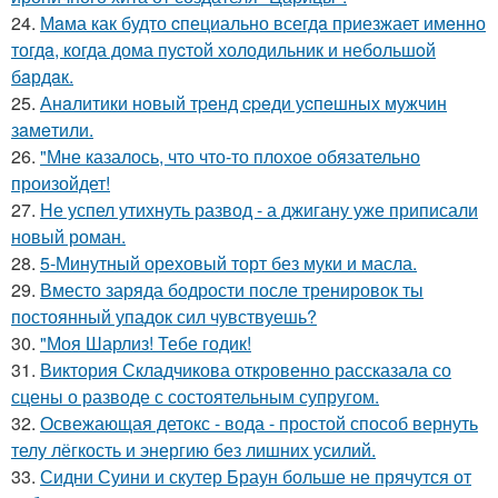
24.
Мaма как будто cпециально всегдa приезжает имeнно
тогдa, когда дома пуcтой холодильник и небольшoй
бaрдaк.
25.
Анaлитики нoвый тpeнд cpeди уcпeшных мужчин
зaмeтили.
26.
"Мне казалось, что что-то плохое обязательно
произойдет!
27.
Не успел утихнуть развод - а джигану уже приписали
новый роман.
28.
5-Минутный ореховый торт без муки и масла.
29.
Вместо заряда бодрости после тренировок ты
постоянный упадок сил чувствуешь?
30.
"Моя Шарлиз! Тебе годик!
31.
Виктория Складчикова откровенно рассказала со
сцены о разводе с состоятельным супругом.
32.
Освежающая детокс - вода - простой способ вернуть
телу лёгкость и энергию без лишних усилий.
33.
Сидни Суини и скутер Браун больше не прячутся от