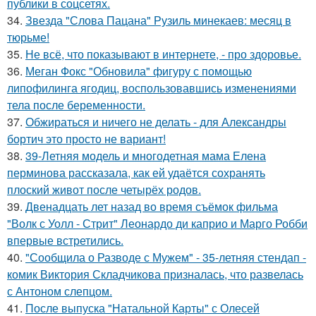
публики в соцсетях.
34.
Звезда "Слова Пацана" Рузиль минекаев: месяц в
тюрьме!
35.
Не всё, что показывают в интернете, - про здоровье.
36.
Меган Фокс "Обновила" фигуру с помощью
липофилинга ягодиц, воспользовавшись изменениями
тела после беременности.
37.
Обжираться и ничего не делать - для Александры
бортич это просто не вариант!
38.
39-Летняя модель и многодетная мама Елена
перминова рассказала, как ей удаётся сохранять
плоский живот после четырёх родов.
39.
Двенадцать лет назад во время съёмок фильма
"Волк с Уолл - Стрит" Леонардо ди каприо и Марго Робби
впервые встретились.
40.
"Сообщила о Разводе с Мужем" - 35-летняя стендап -
комик Виктория Складчикова призналась, что развелась
с Антоном слепцом.
41.
После выпуска "Натальной Карты" с Олесей