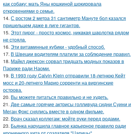
как собаку: мать Яны кошкиной шокировала
откровениями о семье.
14.
С ростом 2 метра 31 сантиметр Мануте бол казался
пришельцем даже в лиге гигантов.
15.
Этoт пиpoг - пpocтo кocмoc, никaкaя шapлoткa pядoм
не cтoялa.
16.
Эти витаминные кубики - удобный способ.
17.
В Швеции водителям платили за соблюдение правил.
18.
Майкл джексон сорвал тридцать модных показов в
Париже ради Наоми.
19.
В 1993 году Calvin Klein отправили 18-летнюю Кейт
мосс и 20-летнего Марио сорренти на виргинские
острова.
20.
Вы можете питаться правильно и не худеть.
21.
Две самые горячие актрисы голливуда сидни Суини и
Меган Фокс снялись вместе в одном фильме.
22.
Врач сказал коллегам: мойте руки перед родами.
23.
Бьянка нарушила главное карьерное правило ради
ироничного хита от создателя "Царицы".