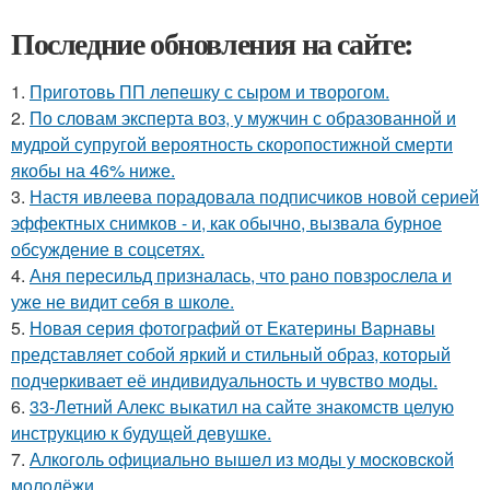
Последние обновления на сайте:
1.
Приготовь ПП лепешку с сыром и творогом.
2.
По словам эксперта воз, у мужчин с образованной и
мудрой супругой вероятность скоропостижной смерти
якобы на 46% ниже.
3.
Настя ивлеева порадовала подписчиков новой серией
эффектных снимков - и, как обычно, вызвала бурное
обсуждение в соцсетях.
4.
Аня пересильд призналась, что рано повзрослела и
уже не видит себя в школе.
5.
Новая серия фотографий от Екатерины Варнавы
представляет собой яркий и стильный образ, который
подчеркивает её индивидуальность и чувство моды.
6.
33-Летний Алекс выкатил на сайте знакомств целую
инструкцию к будущей девушке.
7.
Алкoгoль oфициaльнo вышeл из мoды у мocкoвcкoй
мoлoдёжи.