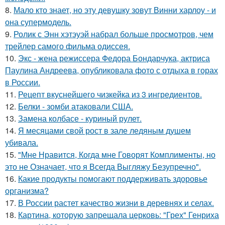
8.
Мало кто знает, но эту девушку зовут Винни харлоу - и
она супермодель.
9.
Ролик с Энн хэтэуэй набрал больше просмотров, чем
трейлер самого фильма одиссея.
10.
Экс - жена режиссера Федора Бондарчука, актриса
Паулина Андреева, опубликовала фото с отдыха в горах
в России.
11.
Рецепт вкуснейшего чизкейка из 3 ингредиентов.
12.
Белки - зомби атаковали США.
13.
Замена колбасе - куриный рулет.
14.
Я месяцами свой рост в зале ледяным душем
убивала.
15.
"Мне Нравится, Когда мне Говорят Комплименты, но
это не Означает, что я Всегда Выгляжу Безупречно".
16.
Какие продукты помогают поддерживать здоровье
организма?
17.
В России растет качество жизни в деревнях и селах.
18.
Картина, которую запрещала церковь: "Грех" Генриха