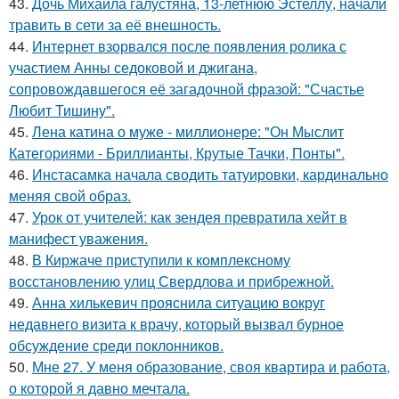
43.
Дочь Михаила галустяна, 13-летнюю Эстеллу, начали
травить в сети за её внешность.
44.
Интернет взорвался после появления ролика с
участием Анны седоковой и джигана,
сопровождавшегося её загадочной фразой: "Счастье
Любит Тишину".
45.
Лена катина о муже - миллионере: "Он Мыслит
Категориями - Бриллианты, Крутые Тачки, Понты".
46.
Инстасамка начала сводить татуировки, кардинально
меняя свой образ.
47.
Урок от учителей: как зендея превратила хейт в
манифест уважения.
48.
В Киржаче приступили к комплексному
восстановлению улиц Свердлова и прибрежной.
49.
Анна хилькевич прояснила ситуацию вокруг
недавнего визита к врачу, который вызвал бурное
обсуждение среди поклонников.
50.
Мне 27. У меня образование, своя квартира и работа,
о которой я давно мечтала.