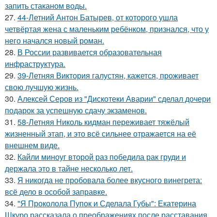
запить стаканом воды.
27.
44-Летний Антон Батырев, от которого ушла
четвёртая жена с маленьким ребёнком, признался, что у
него начался новый роман.
28.
В России развивается образовательная
инфраструктура.
29.
39-Летняя Виктория галустян, кажется, проживает
свою лучшую жизнь.
30.
Алексей Серов из "Дискотеки Аварии" сделал дочери
подарок за успешную сдачу экзаменов.
31.
58-Летняя Николь кидман переживает тяжёлый
жизненный этап, и это всё сильнее отражается на её
внешнем виде.
32.
Кайли миноуг второй раз победила рак груди и
держала это в тайне несколько лет.
33.
Я никогда не пробовала более вкусного винегрета:
всё дело в особой заправке.
34.
"Я Проколола Пупок и Сделала Губы": Екатерина
Шкуро рассказала о преображениях после расставания