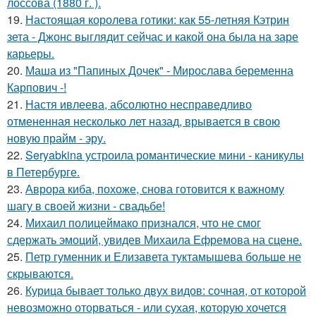
лоссова (1880 г. ).
19.
Настоящая королева готики: как 55-летняя Кэтрин
зета - Джонс выглядит сейчас и какой она была на заре
карьеры.
20.
Маша из "Папиных Дочек" - Мирослава беременна
Карпович -!
21.
Настя ивлеева, абсолютно несправедливо
отмененная несколько лет назад, врывается в свою
новую прайм - эру.
22.
Seryabkina устроила романтические мини - каникулы
в Петербурге.
23.
Аврора киба, похоже, снова готовится к важному
шагу в своей жизни - свадьбе!
24.
Михаил полицеймако признался, что не смог
сдержать эмоций, увидев Михаила Ефремова на сцене.
25.
Петр гуменник и Елизавета туктамышева больше не
скрываются.
26.
Курица бывает только двух видов: сочная, от которой
невозможно оторваться - или сухая, которую хочется