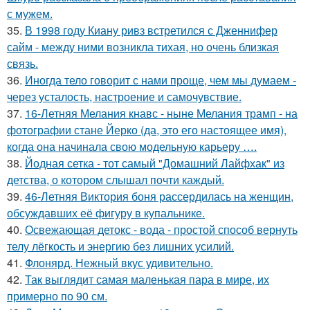
с мужем.
35.
В 1998 году Киану ривз встретился с Дженнифер
сайм - между ними возникла тихая, но очень близкая
связь.
36.
Иногда тело говорит с нами проще, чем мы думаем -
через усталость, настроение и самочувствие.
37.
16-Летняя Мелания кнавс - ныне Мелания трамп - на
фотографии стане Йерко (да, это его настоящее имя),
когда она начинала свою модельную карьеру ….
38.
Йодная сетка - тот самый "Домашний Лайфхак" из
детства, о котором слышал почти каждый.
39.
46-Летняя Виктория боня рассердилась на женщин,
обсуждавших её фигуру в купальнике.
40.
Освежающая детокс - вода - простой способ вернуть
телу лёгкость и энергию без лишних усилий.
41.
Флонярд. Нежный вкус удивительно.
42.
Так выглядит самая маленькая пара в мире, их
примерно по 90 см.