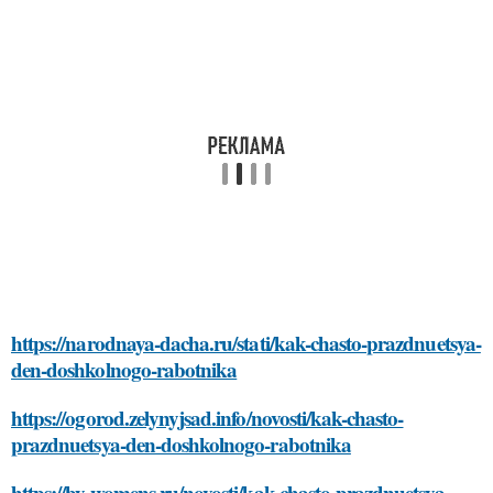
https://narodnaya-dacha.ru/stati/kak-chasto-prazdnuetsya-
den-doshkolnogo-rabotnika
https://ogorod.zelynyjsad.info/novosti/kak-chasto-
prazdnuetsya-den-doshkolnogo-rabotnika
https://by-womens.ru/novosti/kak-chasto-prazdnuetsya-