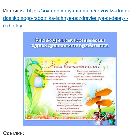
Источник:
https://sovremennayamama.ru/novosti/s-dnem-
doshkolnogo-rabotnika-lichnye-pozdravleniya-ot-detey-i-
roditeley
Ссылки: