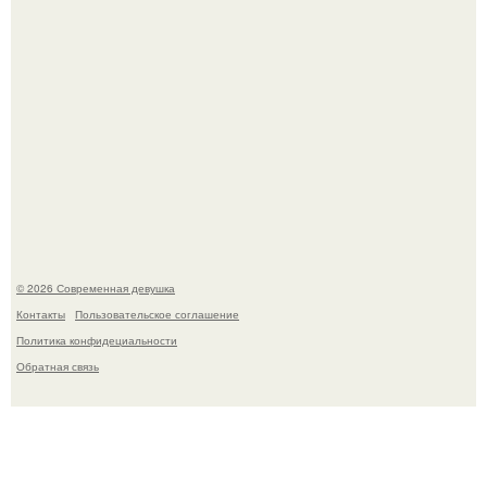
У юли Гаврилиной снова случился конфликт с комиком
Ильей Соболевым.
© 2026 Современная девушка
Контакты
Пользовательское соглашение
Политика конфидециальности
Обратная связь