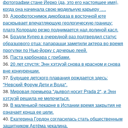
фотографии стане Йерко (да, это его настоящее имя),
когда она начинала свою модельную карьеру ….
33.
Аэрофотоснимок дикобpaза в восточной юте
раскрывает впечатляющую геологическую границу:
плато Колорадо резко поднимается над долиной касл.
34.
Брэдли Купер в очередной раз подтвердил статус
образцового отца: папарацци заметили актера во время
прогулки по Нью-йорку с дочерью леей.
35.
Паста карбонара с грибами.
36.
20 лет спустя: Энн хэтэуэй снова в красном и снова
вне конкуренции.
37.
Будущее детского плавания рождается здесь:
"Невский Форум Дети и Вода".
38.
Мировая премьера "дьявол носит Prada 2", и Энн
хэтэуэй решила не мелочиться.
39.
В маленькой пекарне в Испании время закрытия не
означает конца ее цели.
40.
Екатерина Гордон согласилась стать общественным
защитником Артёма чекалина.