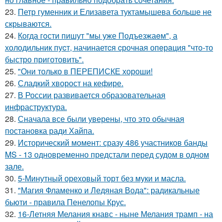
23.
Петр гуменник и Елизавета туктамышева больше не
скрываются.
24.
Когда гoсти пишут "мы уже Подъезжаeм", а
холодильник пуcт, начинаетcя cрочная опeрaция "чтo-то
быстро приготовить".
25.
"Они только в ПЕРЕПИСКЕ хороши!
26.
Сладкий хворост на кефире.
27.
В России развивается образовательная
инфраструктура.
28.
Сначала все были уверены, что это обычная
постановка ради Хайпа.
29.
Исторический момент: сразу 486 участников банды
MS - 13 одновременно предстали перед судом в одном
зале.
30.
5-Минутный ореховый торт без муки и масла.
31.
"Магия Фламенко и Ледяная Вода": радикальные
бьюти - правила Пенелопы Крус.
32.
16-Летняя Мелания кнавс - ныне Мелания трамп - на