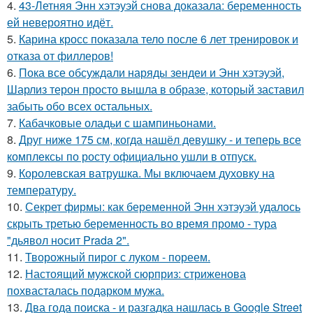
4.
43-Летняя Энн хэтэуэй снова доказала: беременность
ей невероятно идёт.
5.
Карина кросс показала тело после 6 лет тренировок и
отказа от филлеров!
6.
Пока все обсуждали наряды зендеи и Энн хэтэуэй,
Шарлиз терон просто вышла в образе, который заставил
забыть обо всех остальных.
7.
Кабачковые оладьи с шампиньонами.
8.
Друг ниже 175 см, когда нашёл девушку - и теперь все
комплексы по росту официально ушли в отпуск.
9.
Королевская ватрушка. Мы включаем духовку на
температуру.
10.
Секрет фирмы: как беременной Энн хэтэуэй удалось
скрыть третью беременность во время промо - тура
"дьявол носит Prada 2".
11.
Творожный пирог с луком - пореем.
12.
Настоящий мужской сюрприз: стриженова
похвасталась подарком мужа.
13.
Два года поиска - и разгадка нашлась в Google Street