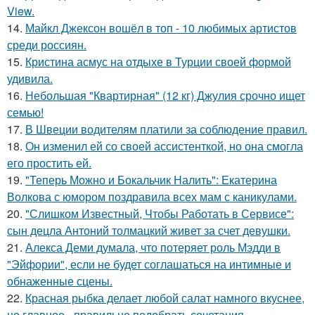
View.
14.
Майкл Джексон вошёл в топ - 10 любимых артистов
среди россиян.
15.
Кристина асмус на отдыхе в Турции своей формой
удивила.
16.
Небольшая "Квартирная" (12 кг) Джулия срочно ищет
семью!
17.
В Швеции водителям платили за соблюдение правил.
18.
Он изменил ей со своей ассистенткой, но она смогла
его простить ей.
19.
"Теперь Можно и Бокальчик Налить": Екатерина
Волкова с юмором поздравила всех мам с каникулами.
20.
"Слишком Известный, Чтобы Работать в Сервисе":
сын децла Антоний толмацкий живет за счет девушки.
21.
Алекса Деми думала, что потеряет роль Мэдди в
"Эйфории", если не будет соглашаться на интимные и
обнаженные сцены.
22.
Красная рыбка делает любой салат намного вкуснее,
но главное - правильно подобрать сочетания.