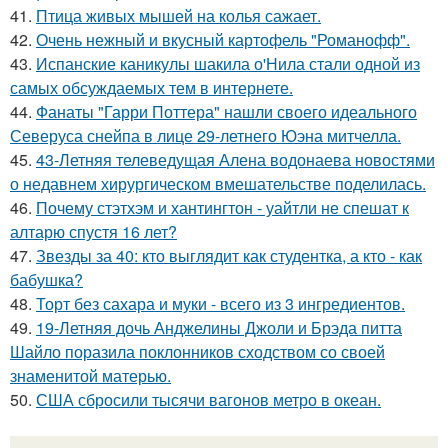
41.
Птица живых мышей на колья сажает.
42.
Очень нежный и вкусный картофель "Романофф".
43.
Испанские каникулы шакила о'Нила стали одной из
самых обсуждаемых тем в интернете.
44.
Фанаты "Гарри Поттера" нашли своего идеального
Северуса снейпа в лице 29-летнего Юэна митчелла.
45.
43-Летняя телеведущая Алена водонаева новостями
о недавнем хирургическом вмешательстве поделилась.
46.
Почему стэтхэм и хантингтон - уайтли не спешат к
алтарю спустя 16 лет?
47.
Звезды за 40: кто выглядит как студентка, а кто - как
бабушка?
48.
Торт без сахара и муки - всего из 3 ингредиентов.
49.
19-Летняя дочь Анджелины Джоли и Брэда питта
Шайло поразила поклонников сходством со своей
знаменитой матерью.
50.
США сбросили тысячи вагонов метро в океан.