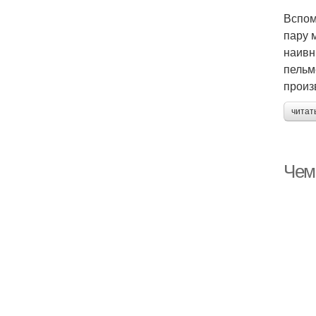
Вспом
пару 
наивн
пельм
произ
читат
Чем