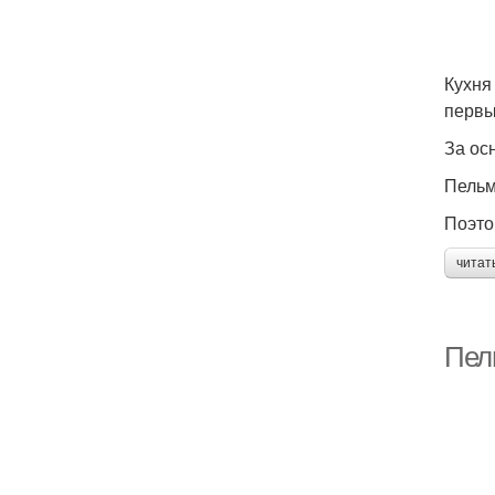
Кухня
первы
За ос
Пельм
Поэто
читат
Пел