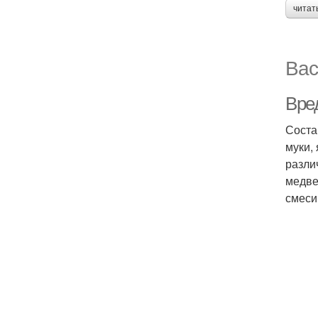
читат
Вас
Вре
Соста
муки,
разли
медве
смеси