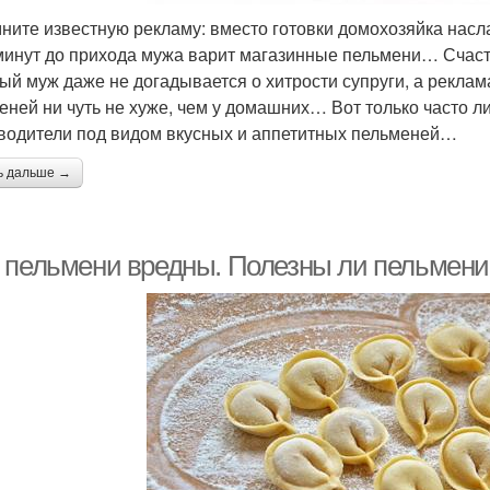
ните известную рекламу: вместо готовки домохозяйка насл
минут до прихода мужа варит магазинные пельмени… Счас
ый муж даже не догадывается о хитрости супруги, а реклам
еней ни чуть не хуже, чем у домашних… Вот только часто л
водители под видом вкусных и аппетитных пельменей…
ь дальше →
 пельмени вредны. Полезны ли пельмени