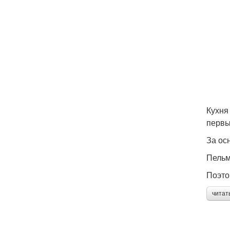
Кухня
первы
За ос
Пельм
Поэто
читат