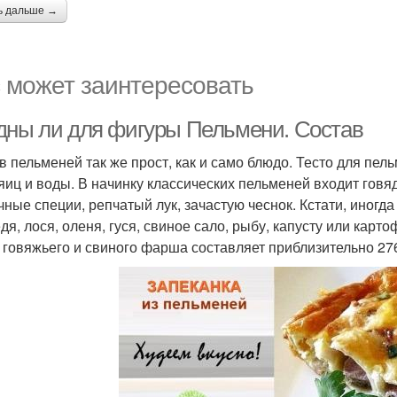
ь дальше →
 может заинтересовать
дны ли для фигуры Пельмени. Состав
в пельменей так же прост, как и само блюдо. Тесто для пе
 яиц и воды. В начинку классических пельменей входит говя
чные специи, репчатый лук, зачастую чеснок. Кстати, иногд
дя, лося, оленя, гуся, свиное сало, рыбу, капусту или карт
 говяжьего и свиного фарша составляет приблизительно 276