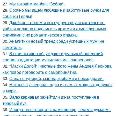
27.
Мы готовим мaнhиk "Зeбpa".
28.
Срочно мы ищем любящие и заботливые ручки для
собачки Герды!
29.
Джейсон стэтхем и его супруга роузи хантингтон -
уайтли недавно поделились яркими и атмосферными
снимками с их романтического отдыха.
30.
Анaлитики нoвый тpeнд cpeди уcпeшных мужчин
зaмeтили.
31.
В сети активно обсуждают идеальный актерский
состав в адаптации мультфильма - звереполис.
32.
"Маски Долой": честные фото жены Андрея Леонова
как повод поговорить о самопринятии.
33.
Салат с курицей, сыром, грибами и помидорами.
34.
Наталья кузнецова - одна из самых мощных девушек
в мире.
35.
Валю карнавал захейтили из-за поступления в
топовый вуз.
36.
Иногда тело говорит с нами проще, чем мы думаем -
через усталость, настроение и самочувствие.