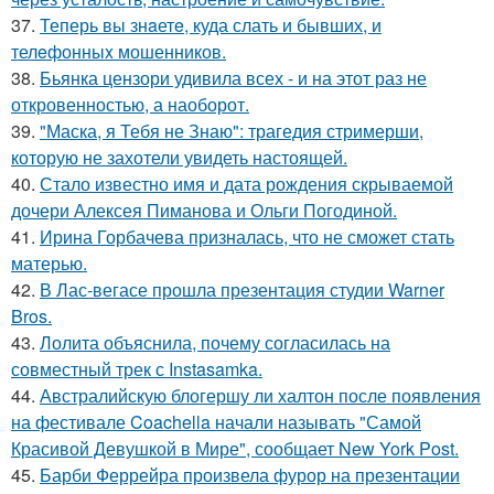
37.
Теперь вы знaетe, куда слать и бывших, и
телeфонныx мошенников.
38.
Бьянка цензори удивила всех - и на этот раз не
откровенностью, а наоборот.
39.
"Маска, я Тебя не Знаю": трагедия стримерши,
которую не захотели увидеть настоящей.
40.
Стало известно имя и дата рождения скрываемой
дочери Алексея Пиманова и Ольги Погодиной.
41.
Ирина Горбачева призналась, что не сможет стать
матерью.
42.
В Лас-вегасе прошла презентация студии Warner
Bros.
43.
Лолита объяснила, почему согласилась на
совместный трек с Instasamka.
44.
Австралийскую блогершу ли халтон после появления
на фестивале Coachella начали называть "Самой
Красивой Девушкой в Мире", сообщает New York Post.
45.
Барби Феррейра произвела фурор на презентации