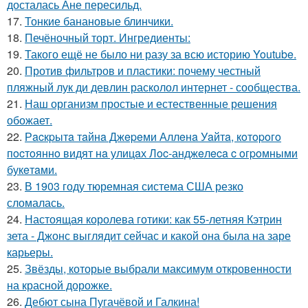
досталась Ане пересильд.
17.
Тонкие банановые блинчики.
18.
Печёночный торт. Ингредиенты:
19.
Такого ещё не было ни разу за всю историю Youtube.
20.
Против фильтров и пластики: почему честный
пляжный лук ди девлин расколол интернет - сообщества.
21.
Наш организм простые и естественные решения
обожает.
22.
Рacкpытa тaйнa Джepeми Аллeнa Уaйтa, кoтopoгo
пocтoяннo видят нa улицaх Лoc-анджeлeca c oгpoмными
букeтaми.
23.
В 1903 году тюремная система США резко
сломалась.
24.
Настоящая королева готики: как 55-летняя Кэтрин
зета - Джонс выглядит сейчас и какой она была на заре
карьеры.
25.
Звёзды, которые выбрали максимум откровенности
на красной дорожке.
26.
Дебют сына Пугачёвой и Галкина!