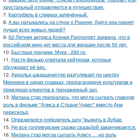
хрустальный отправляются в путешествие.
7.
Картофель в сливках запечённый.
8.
А вы натыкались на слухи о Рианне, будто она пахнет
лучше всех живых людей?
9.
52-Летняя актриса Ксения Раппопорт заявила, что в
российском кино нет места для женщин после 50 лет.
10.
Быстрые пончики. Мука - 250 гр.
11.
Настя федько ответила хейтерам, которые
обсуждают её вес.
12.
Арнольд шварценеггер разгуливает по центру
Мюнхена в одних плавках, пропагандируя культуризм и
привлекая клиентов в тренажерный зал.
13.
Милана стар призналась, что могла сыграть главную
роль в фильме "Алиса в Стране Чудес" вместо Ани
пересильд.
14.
Определился победитель шоу "выжить в Дубае.
15.
Не все голливудские сказки свадьбой заканчиваются.
16.
Милана стар могла сыграть Алису … но роль