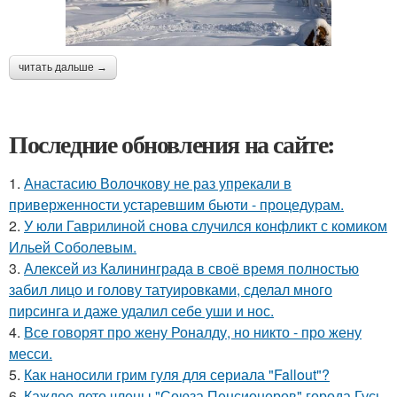
читать дальше →
Последние обновления на сайте:
1.
Анастасию Волочкову не раз упрекали в
приверженности устаревшим бьюти - процедурам.
2.
У юли Гаврилиной снова случился конфликт с комиком
Ильей Соболевым.
3.
Алексей из Калининграда в своё время полностью
забил лицо и голову татуировками, сделал много
пирсинга и даже удалил себе уши и нос.
4.
Все говорят про жену Роналду, но никто - про жену
месси.
5.
Как наносили грим гуля для сериала "Fallout"?
6.
Каждое лето члены "Союза Пенсионеров" города Гусь-