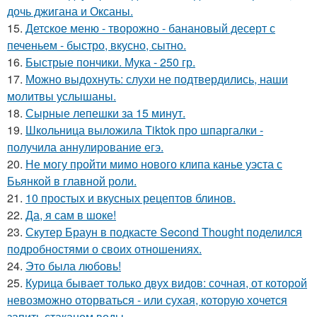
дочь джигана и Оксаны.
15.
Детское меню - творожно - банановый десерт с
печеньем - быстро, вкусно, сытно.
16.
Быстрые пончики. Мука - 250 гр.
17.
Можно выдохнуть: слухи не подтвердились, наши
молитвы услышаны.
18.
Сырные лепешки за 15 минут.
19.
Школьница выложила Tiktok про шпаргалки -
получила аннулирование егэ.
20.
Не могу пройти мимо нового клипа канье уэста с
Бьянкой в главной роли.
21.
10 простых и вкусных рецептов блинов.
22.
Да, я сам в шоке!
23.
Скутер Браун в подкасте Second Thought поделился
подробностями о своих отношениях.
24.
Это была любовь!
25.
Курица бывает только двух видов: сочная, от которой
невозможно оторваться - или сухая, которую хочется
запить стаканом воды.