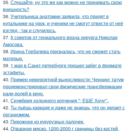
35.
Слушайте, ну это же как можно не принимать свою
внешность?
36.
Учительница анатомии заявила, что придет в
купальнике на урок, и ученики не смогут отвести от неё
взгляд - так и случилось.
37.
5 советов от гениального врача хирурга Николая
Амосова.
38.
Ирина Горбачева призналась, что не сможет стать
матерью.
39.
1 мая в Санкт-петербурге прошел забег в формате
эстафеты.
40.
Пример невероятной выносливости: Ченнинг татум
продемонстрировал свои физические трансформации
ради ролей в кино.
41.
Скумбрия холодного копчения "; ЕЩЕ Хочу";.
42.
Ты пьёшь каркаде и даже не знаешь, что он делает с
организмом.
43.
Пирожное из кукурузных палочек.
44.
Отварное мяско. 1200-2000 г свинины без костей,