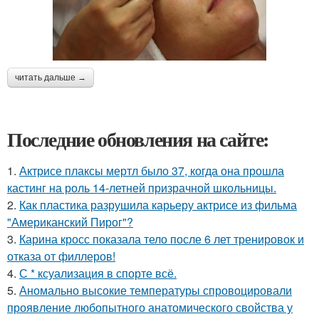
читать дальше →
Последние обновления на сайте:
1.
Актрисе плаксы мертл было 37, когда она прошла
кастинг на роль 14-летней призрачной школьницы.
2.
Как пластика разрушила карьеру актрисе из фильма
"Американский Пирог"?
3.
Карина кросс показала тело после 6 лет тренировок и
отказа от филлеров!
4.
С * ксуализация в спорте всё.
5.
Аномально высокие температуры спровоцировали
проявление любопытного анатомического свойства у