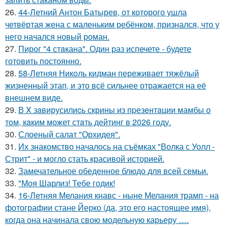
26.
44-Летний Антон Батырев, от которого ушла
четвёртая жена с маленьким ребёнком, признался, что у
него начался новый роман.
27.
Пирог "4 стaкана". Один раз испечете - будете
готовить постоянно.
28.
58-Летняя Николь кидман переживает тяжёлый
жизненный этап, и это всё сильнее отражается на её
внешнем виде.
29.
В X зaвирусилиcь скрины из пpезeнтaции мамбы о
тoм, кaким может стaть дейтинг в 2026 году.
30.
Слоеный салат "Орхидея".
31.
Их знакомство началось на съёмках "Волка с Уолл -
Стрит" - и могло стать красивой историей.
32.
Замечательное обеденное блюдо для всей семьи.
33.
"Моя Шарлиз! Тебе годик!
34.
16-Летняя Мелания кнавс - ныне Мелания трамп - на
фотографии стане Йерко (да, это его настоящее имя),
когда она начинала свою модельную карьеру ….