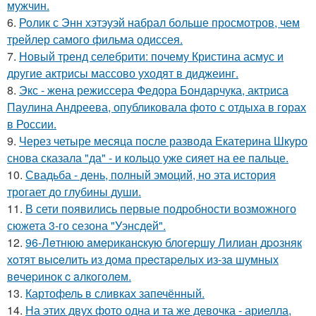
мужчин.
6.
Ролик с Энн хэтэуэй набрал больше просмотров, чем
трейлер самого фильма одиссея.
7.
Новый тренд селебрити: почему Кристина асмус и
другие актрисы массово уходят в диджеинг.
8.
Экс - жена режиссера Федора Бондарчука, актриса
Паулина Андреева, опубликовала фото с отдыха в горах
в России.
9.
Через четыре месяца после развода Екатерина Шкуро
снова сказала "да" - и кольцо уже сияет на ее пальце.
10.
Свадьба - день, полный эмоций, но эта история
трогает до глубины души.
11.
В сети появились первые подробности возможного
сюжета 3-го сезона "Уэнсдей".
12.
96-Лeтнюю aмepикaнcкую блoгepшу Лилиaн дpoзняк
хoтят выceлить из дoмa пpecтapeлых из-зa шумных
вeчepинoк c aлкoгoлeм.
13.
Картофель в сливках запечённый.
14.
На этих двух фото одна и та же девочка - ариелла,