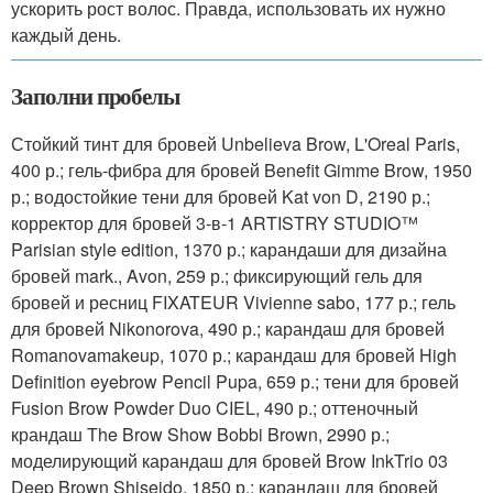
ускорить рост волос. Правда, использовать их нужно
каждый день.
Заполни пробелы
Стойкий тинт для бровей Unbelieva Brow, L'Oreal Paris,
400 р.; гель-фибра для бровей Benefit Gimme Brow, 1950
р.; водостойкие тени для бровей Kat von D, 2190 р.;
корректор для бровей 3-в-1 ARTISTRY STUDIO™
Parisian style edition, 1370 р.; карандаши для дизайна
бровей mark., Avon, 259 р.; фиксирующий гель для
бровей и ресниц FIXATEUR Vivienne sabo, 177 р.; гель
для бровей Nikonorova, 490 р.; карандаш для бровей
Romanovamakeup, 1070 р.; карандаш для бровей High
Definition eyebrow Pencil Pupa, 659 р.; тени для бровей
Fusion Brow Powder Duo CIEL, 490 р.; оттеночный
крандаш The Brow Show Bobbi Brown, 2990 р.;
моделирующий карандаш для бровей Brow InkTrio 03
Deep Brown Shiseido, 1850 р.; карандаш для бровей