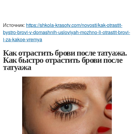
Источник:
https://shkola-krasoty.com/novosti/kak-otrastit-
bystro-brovi-v-domashnih-usloviyah-mozhno-li-otrastit-brovi-
i-za-kakoe-vremya
Как отрастить брови после татуажа.
Как быстро отрастить брови после
татуажа