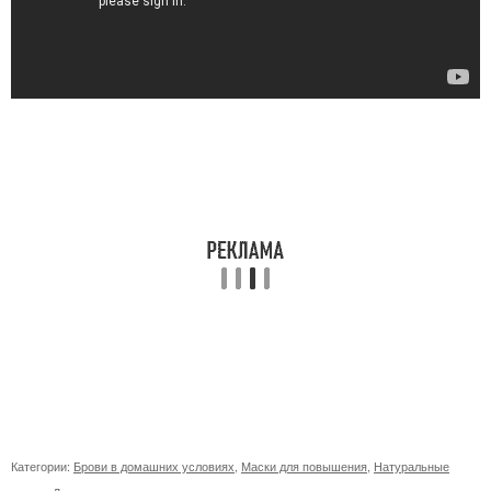
Категории:
Брови в домашних условиях
,
Маски для повышения
,
Натуральные