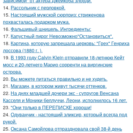
зависимой" от актера Джейкоба элорди.
14.
Рассольник с перловкой.
15.
Настоящий мужской сюрприз: стриженова
похвасталась подарком мужа.
16.
Фальшивый шницель. Ингредиенты:
17.
Капустный пирог Невозможно"Остановиться".
18.
Картина, которую запрещала церковь: "Грех" Генриха
лоссова (1880 г. ).
19.
В 1993 году Calvin Klein отправили 18-летнюю Кейт
мосс и 20-летнего Марио сорренти на виргинские
острова.
20.
Вы можете питаться правильно и не худеть.
21.
Магазин, в котором живут тысячи оттенков.
22.
На днях младшей дочери экс - супругов Венсана
Касселя и Моники беллуччи, Леони, исполнилось 16 лет.
23.
"Они только в ПЕРЕПИСКЕ хороши!
24.
Одуванчик - настоящий эликсир, который всегда под
рукой.
25.
Оксана Самойлова отпраздновала свой 38-й день