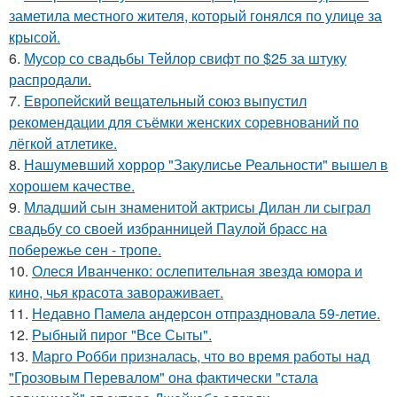
заметила местного жителя, который гонялся по улице за
крысой.
6.
Мусор со свадьбы Тейлор свифт по $25 за штуку
распродали.
7.
Европейский вещательный союз выпустил
рекомендации для съёмки женских соревнований по
лёгкой атлетике.
8.
Нашумевший хоррор "Закулисье Реальности" вышел в
хорошем качестве.
9.
Младший сын знаменитой актрисы Дилан ли сыграл
свадьбу со своей избранницей Паулой брасс на
побережье сен - тропе.
10.
Олеся Иванченко: ослепительная звезда юмора и
кино, чья красота завораживает.
11.
Недавно Памела андерсон отпраздновала 59-летие.
12.
Рыбный пирог "Все Сыты".
13.
Марго Робби призналась, что во время работы над
"Грозовым Перевалом" она фактически "стала