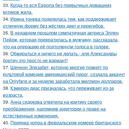
33.
Когда-то вся Европа без привычных домашних
котиков жила.
34.
Ирина тонева поделилась тем, как поддерживает
отличную форму без жёстких диет и перегибов.
35.
В недавнем прошлом симпатичная актриса Эллен
Пейдж, которая превратилась в мужчину, рассказала,
что на операцию её подтолкнули голоса в голове.
36.
Обжираться и ничего не делать - для Александры
бортич это просто не вариант!
37.
Шеннон Элизабет, которую многие помнят по
культовой комедии американский пирог, создала аккаунт
на Onlyfans и за неделю заработала миллион долларов.
38.
Кэмерон диас призналась, что переживает из-за
возраста.
39.
Анна седокова ответила на критику своего
преображения, напомнив аудитории о праве на
естественные изменения.
40.
Приянка чопра в февральском номере британского