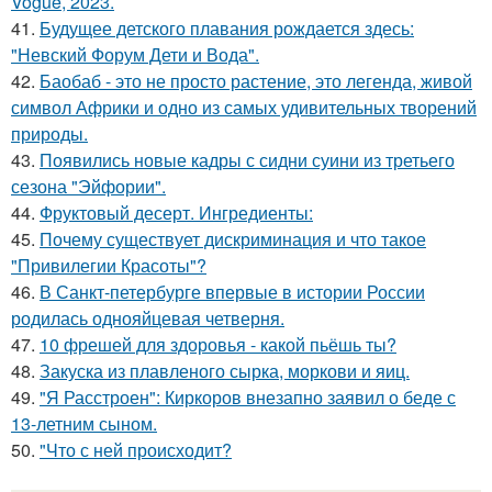
Vogue, 2023.
41.
Будущее детского плавания рождается здесь:
"Невский Форум Дети и Вода".
42.
Баобаб - это не просто растение, это легенда, живой
символ Африки и одно из самых удивительных творений
природы.
43.
Появились новые кадры с сидни суини из третьего
сезона "Эйфории".
44.
Фруктовый десерт. Ингредиенты:
45.
Почему существует дискриминация и что такое
"Привилегии Красоты"?
46.
В Санкт-петербурге впервые в истории России
родилась однояйцевая четверня.
47.
10 фрешей для здоровья - какой пьёшь ты?
48.
Закуска из плавленого сырка, моркови и яиц.
49.
"Я Расстроен": Киркоров внезапно заявил о беде с
13-летним сыном.
50.
"Что с ней происходит?