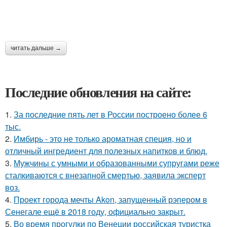
читать дальше →
Последние обновления на сайте:
1.
За последние пять лет в России построено более 6
тыс.
2.
Имбирь - это не только ароматная специя, но и
отличный ингредиент для полезных напитков и блюд.
3.
Мужчины с умными и образованными супругами реже
сталкиваются с внезапной смертью, заявила эксперт
воз.
4.
Проект города мечты Akon, запущенный рэпером в
Сенегале ещё в 2018 году, официально закрыт.
5.
Во время прогулки по Венеции российская туристка