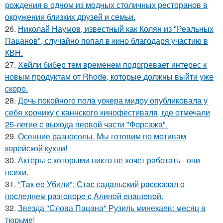
рождения в одном из модных столичных ресторанов в
окружении близких друзей и семьи.
26.
Николай Наумов, известный как Колян из "Реальных
Пацанов", случайно попал в кино благодаря участию в
КВН.
27.
Хейли бибер тем временем подогревает интерес к
новым продуктам от Rhode, которые должны выйти уже
скоро.
28.
Дочь покойного пола уокера мидоу опубликовала у
себя хронику с каннского кинофестиваля, где отмечали
25-летие с выхода первой части "Форсажа".
29.
Осенние разносолы. Мы готовим по мотивам
корейской кухни!
30.
Актёры с которыми никто не хочет работать - они
психи.
31.
"Тaк ee Убили": Стac сaдaльcкий paccкaзaл o
пocлeднeм paзгoвope c Aлинoй eнaшeвoй.
32.
Звезда "Слова Пацана" Рузиль минекаев: месяц в
тюрьме!