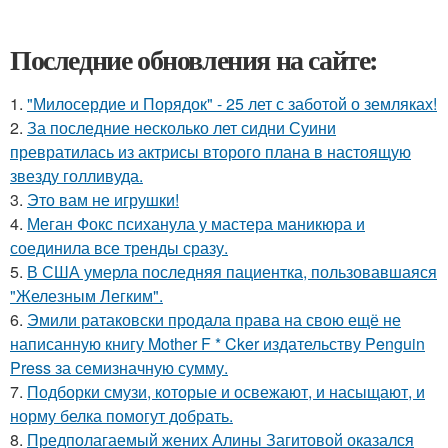
Последние обновления на сайте:
1.
"Милосердие и Порядок" - 25 лет с заботой о земляках!
2.
За последние несколько лет сидни Суини
превратилась из актрисы второго плана в настоящую
звезду голливуда.
3.
Это вам не игрушки!
4.
Меган Фокс психанула у мастера маникюра и
соединила все тренды сразу.
5.
В США умерла последняя пациентка, пользовавшаяся
"Железным Легким".
6.
Эмили ратаковски продала права на свою ещё не
написанную книгу Mother F * Cker издательству Penguin
Press за семизначную сумму.
7.
Подборки смузи, которые и освежают, и насыщают, и
норму белка помогут добрать.
8.
Предполагаемый жених Алины Загитовой оказался