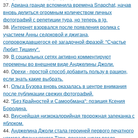
37.
Ариана гранде вспомнила времена Snapchat, начав
вновь делиться огромным количеством личных
фотографий с репетиции тура, но теперь в ig.
38.
Интернет взорвался после появления ролика с
участием Анны седоковой и джигана,
сопровождавшегося её загадочной фразой: "Счастье
Любит Тишину".
39.
В социальных сетях активно комментируют
перемены во внешнем виде Анджелины Джоли.
40.
Орехи - простой способ добавить пользу в рацион,
если знать какие выбрать.
41.
Ольга Бузова вновь оказалась в центре внимания
после публикации свежих фотографий.
42.
"Без Крайностей и Самообмана": позиция Ксения
Бородина.
43.
Вкуснейшая низкокалорийная творожная запеканка с
яблоком.
44.
Анджелина Джоли стала героиней первого печатного
номера французского Time, показав шрам после