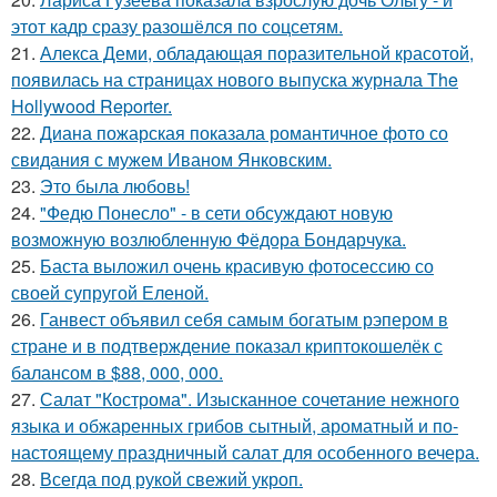
этот кадр сразу разошёлся по соцсетям.
21.
Алекса Деми, обладающая поразительной красотой,
появилась на страницах нового выпуска журнала The
Hollywood Reporter.
22.
Диана пожарская показала романтичное фото со
свидания с мужем Иваном Янковским.
23.
Это была любовь!
24.
"Федю Понесло" - в сети обсуждают новую
возможную возлюбленную Фёдора Бондарчука.
25.
Баста выложил очень красивую фотосессию со
своей супругой Еленой.
26.
Ганвест объявил себя самым богатым рэпером в
стране и в подтверждение показал криптокошелёк с
балансом в $88, 000, 000.
27.
Салат "Кострома". Изысканное сочетание нежного
языка и обжаренных грибов сытный, ароматный и по-
настоящему праздничный салат для особенного вечера.
28.
Всегда под рукой свежий укроп.