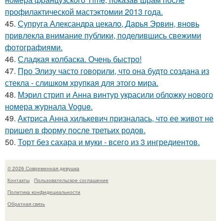
профилактической мастэктомии 2013 года.
45.
Супруга Александра цекало, Дарья Эрвин, вновь
привлекла внимание публики, поделившись свежими
фотографиями.
46.
Сладкая колбаска. Очень быстро!
47.
Про Элизу часто говорили, что она будто создана из
стекла - слишком хрупкая для этого мира.
48.
Мэрил стрип и Анна винтур украсили обложку нового
номера журнала Vogue.
49.
Актриса Анна хилькевич призналась, что ее живот не
пришел в форму после третьих родов.
50.
Торт без сахара и муки - всего из 3 ингредиентов.
© 2026 Современная девушка
Контакты
Пользовательское соглашение
Политика конфидециальности
Обратная связь