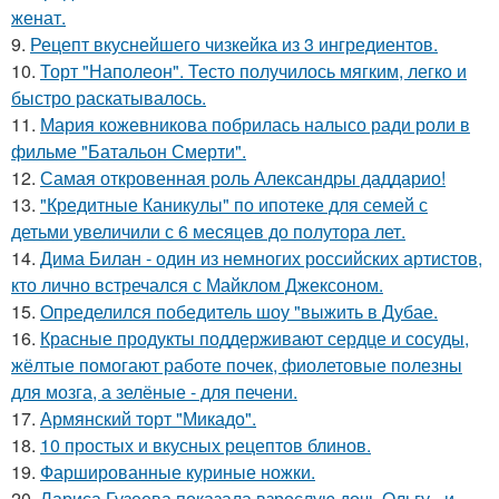
женат.
9.
Рецепт вкуснейшего чизкейка из 3 ингредиентов.
10.
Торт "Наполеон". Тесто получилось мягким, легко и
быстро раскатывалось.
11.
Мария кожевникова побрилась налысо ради роли в
фильме "Батальон Смерти".
12.
Самая откровенная роль Александры даддарио!
13.
"Кредитные Каникулы" по ипотеке для семей с
детьми увеличили с 6 месяцев до полутора лет.
14.
Дима Билан - один из немногих российских артистов,
кто лично встречался с Майклом Джексоном.
15.
Определился победитель шоу "выжить в Дубае.
16.
Красные продукты поддерживают сердце и сосуды,
жёлтые помогают работе почек, фиолетовые полезны
для мозга, а зелёные - для печени.
17.
Армянский торт "Микадо".
18.
10 простых и вкусных рецептов блинов.
19.
Фаршированные куриные ножки.
20.
Лариса Гузеева показала взрослую дочь Ольгу - и