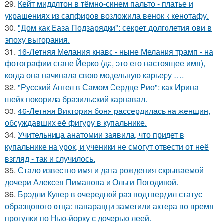
29.
Кейт миддлтон в тёмно-синем пальто - платье и
украшениях из сапфиров возложила венок к кенотафу.
30.
"Дом как База Подзарядки": секрет долголетия ови в
эпоху выгорания.
31.
16-Летняя Мелания кнавс - ныне Мелания трамп - на
фотографии стане Йерко (да, это его настоящее имя),
когда она начинала свою модельную карьеру ….
32.
"Русский Ангел в Самом Сердце Рио": как Ирина
шейк покорила бразильский карнавал.
33.
46-Летняя Виктория боня рассердилась на женщин,
обсуждавших её фигуру в купальнике.
34.
Учительница анатомии заявила, что придет в
купальнике на урок, и ученики не смогут отвести от неё
взгляд - так и случилось.
35.
Стало известно имя и дата рождения скрываемой
дочери Алексея Пиманова и Ольги Погодиной.
36.
Брэдли Купер в очередной раз подтвердил статус
образцового отца: папарацци заметили актера во время
прогулки по Нью-йорку с дочерью леей.