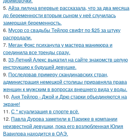
дюймовочки.
5.
Айза лилуна впервые рассказала, что за два месяца
до беременности вторым сыном у неё случилась
замершая беременность.
6.
Мусор со свадьбы Тейлор свифт по $25 за штуку
распродали.
7.
Меган Фокс психанула у мастера маникюра и
соединила все тренды сразу.
8.
33-Летний Алекс выкатил на сайте знакомств целую
инструкцию к будущей девушке.
9.
Последовав примеру скандинавских стран,
администрация немецкой столицы приравняла права
женщин к мужским в вопросах внешнего вида у воды.
10.
Аня Тейлор - Джой и Дрю старки объединяются на
экране!
11.
С * ксуализация в спорте всё.
12.
Павла Дурова заметили в Париже в компании
неизвестной девушки, пока его возлюбленная Юлия
Вавилова находится в ОАЭ.