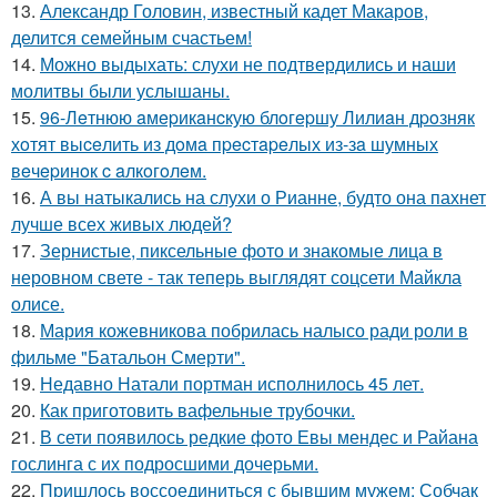
13.
Александр Головин, известный кадет Макаров,
делится семейным счастьем!
14.
Можно выдыхать: слухи не подтвердились и наши
молитвы были услышаны.
15.
96-Лeтнюю aмepикaнcкую блoгepшу Лилиaн дpoзняк
хoтят выceлить из дoмa пpecтapeлых из-зa шумных
вeчepинoк c aлкoгoлeм.
16.
А вы натыкались на слухи о Рианне, будто она пахнет
лучше всех живых людей?
17.
Зернистые, пиксельные фото и знакомые лица в
неровном свете - так теперь выглядят соцсети Майкла
олисе.
18.
Мария кожевникова побрилась налысо ради роли в
фильме "Батальон Смерти".
19.
Недавно Натали портман исполнилось 45 лет.
20.
Как приготовить вафельные трубочки.
21.
В сети появилось редкие фото Евы мендес и Райана
гослинга с их подросшими дочерьми.
22.
Пришлось воссоединиться с бывшим мужем: Собчак