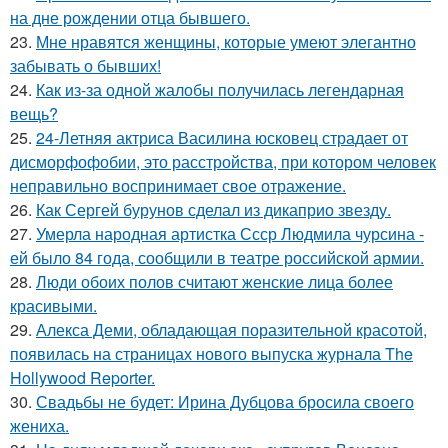
на дне рождении отца бывшего.
23.
Мне нравятся женщины, которые умеют элегантно
забывать о бывших!
24.
Как из-за одной жалобы получилась легендарная
вещь?
25.
24-Летняя актриса Василина юсковец страдает от
дисморфофобии, это расстройства, при котором человек
неправильно воспринимает свое отражение.
26.
Как Сергей бурунов сделал из дикаприо звезду.
27.
Умерла народная артистка Ссср Людмила чурсина -
ей было 84 года, сообщили в театре российской армии.
28.
Люди обоих полов считают женские лица более
красивыми.
29.
Алекса Деми, обладающая поразительной красотой,
появилась на страницах нового выпуска журнала The
Hollywood Reporter.
30.
Свадьбы не будет: Ирина Дубцова бросила своего
жениха.