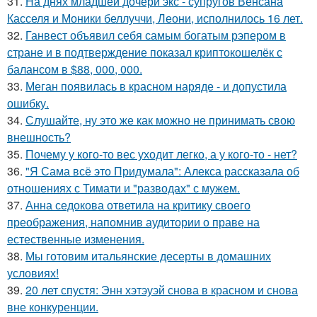
31.
На днях младшей дочери экс - супругов Венсана
Касселя и Моники беллуччи, Леони, исполнилось 16 лет.
32.
Ганвест объявил себя самым богатым рэпером в
стране и в подтверждение показал криптокошелёк с
балансом в $88, 000, 000.
33.
Меган появилась в красном наряде - и допустила
ошибку.
34.
Слушайте, ну это же как можно не принимать свою
внешность?
35.
Почему у кого-то вес уходит легко, а у кого-то - нет?
36.
"Я Сама всё это Придумала": Алекса рассказала об
отношениях с Тимати и "разводах" с мужем.
37.
Анна седокова ответила на критику своего
преображения, напомнив аудитории о праве на
естественные изменения.
38.
Мы готовим итальянские десерты в домашних
условиях!
39.
20 лет спустя: Энн хэтэуэй снова в красном и снова
вне конкуренции.