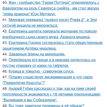
40.
Фан - сообщество "Гарри Поттера" определилось с
фаворитом на роль Северуса снейпа - им стал звезда
"дома дракона" Юэн Митчелл.
41.
Мировая премьера "дьявол носит Prada 2", и Энн
хэтэуэй решила не мелочиться.
42.
Екатерина шепета прервала молчание по поводу
внебрачного сына своего мужа, Арарата кещяна.
43.
Екатерина Гордон согласилась стать общественным
защитником Артёма чекалина.
44.
Заварные блины на минералке.
45.
Перебирала его вещи и в рюкзаке наткнулась на
пустую упаковку от каких-то таблеток.
46.
Курица в томатно - сливочном соусе.
47.
Почему существует дискриминация и что такое
"Привилегии Красоты"?
48.
Андрей Губин рассказал о том, как на пике своей
популярности знакомился с 18-летними поклонницами:
"Выпиваем и мы Соблазняем".
49.
Вы тоже заметили перемены в её образе?