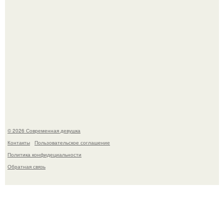
Сергей Лазарев купил квартиру в Майами за 1 миллион
долларов.
© 2026 Современная девушка
Контакты
Пользовательское соглашение
Политика конфидециальности
Обратная связь