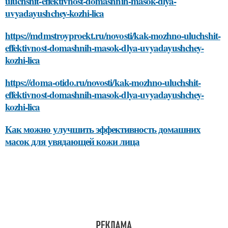
uluchshit-effektivnost-domashnih-masok-dlya-
uvyadayushchey-kozhi-lica
https://mdmstroyproekt.ru/novosti/kak-mozhno-uluchshit-
effektivnost-domashnih-masok-dlya-uvyadayushchey-
kozhi-lica
https://doma-otido.ru/novosti/kak-mozhno-uluchshit-
effektivnost-domashnih-masok-dlya-uvyadayushchey-
kozhi-lica
Как можно улучшить эффективность домашних
масок для увядающей кожи лица