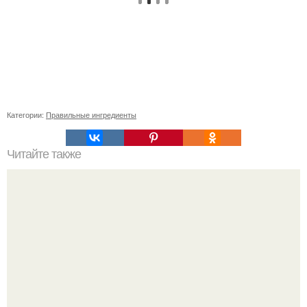
Категории:
Правильные ингредиенты
Читайте также
Простые прически на короткие волосы: 5 быстрых и
стильных решений