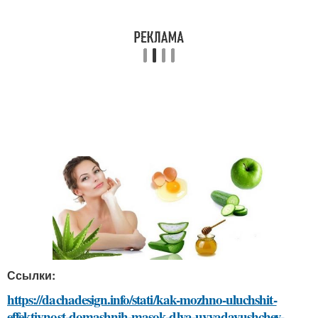
Ссылки:
https://dachadesign.info/stati/kak-mozhno-uluchshit-
effektivnost-domashnih-masok-dlya-uvyadayushchey-