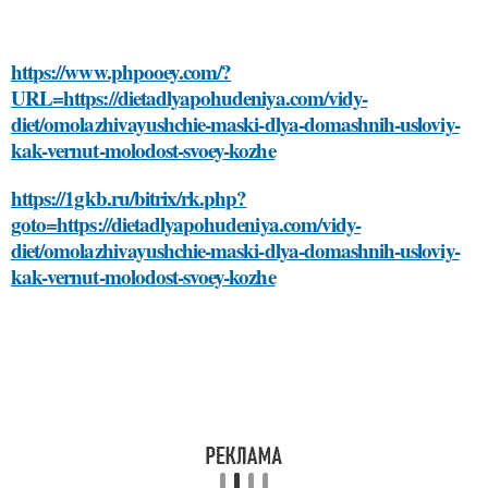
https://www.phpooey.com/?
URL=https://dietadlyapohudeniya.com/vidy-
diet/omolazhivayushchie-maski-dlya-domashnih-usloviy-
kak-vernut-molodost-svoey-kozhe
https://1gkb.ru/bitrix/rk.php?
goto=https://dietadlyapohudeniya.com/vidy-
diet/omolazhivayushchie-maski-dlya-domashnih-usloviy-
kak-vernut-molodost-svoey-kozhe