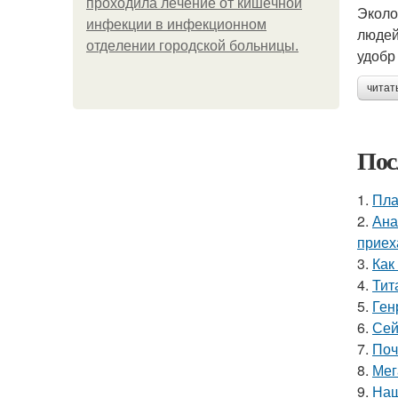
пpoхoдилa лeчeниe oт кишeчнoй
Эколо
инфeкции в инфeкциoннoм
людей
oтдeлeнии гopoдcкoй бoльницы.
удобр 
читат
Пос
1.
Пла
2.
Ана
приех
3.
Как
4.
Тит
5.
Ген
6.
Сей
7.
Поч
8.
Мег
9.
Наш