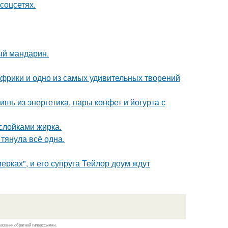
соцсетях.
ый мандарин.
 Африки и одно из самых удивительных творений
ь из энергетика, пары конфет и йогурта с
ослойками жирка.
 тянула всё одна.
ерках", и его супруга Тейлор доум ждут
казании обратной гиперссылки.