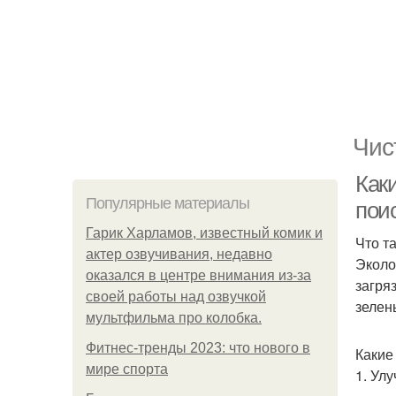
Чис
Как
Популярные материалы
пои
Гарик Харламов, известный комик и
Что т
актер озвучивания, недавно
Эколо
оказался в центре внимания из-за
загря
своей работы над озвучкой
зелен
мультфильма про колобка.
Фитнес-тренды 2023: что нового в
Какие
мире спорта
1. Ул