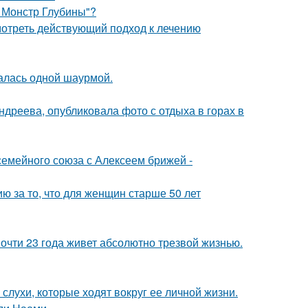
: Монстр Глубины"?
отреть действующий подход к лечению
алась одной шаурмой.
дреева, опубликовала фото с отдыха в горах в
семейного союза с Алексеем брижей -
 за то, что для женщин старше 50 лет
почти 23 года живет абсолютно трезвой жизнью.
 слухи, которые ходят вокруг ее личной жизни.