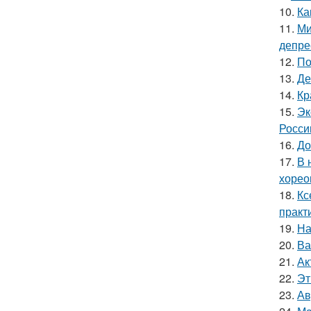
10.
Ка
11.
Ми
депре
12.
По
13.
Де
14.
Кр
15.
Эк
Росси
16.
До
17.
В 
хорео
18.
Кс
практ
19.
На
20.
Ва
21.
Ак
22.
Эт
23.
Ав