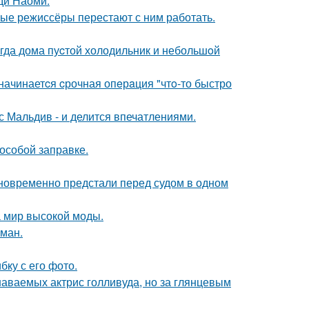
ди Наоми.
ые режиссёры перестают с ним работать.
огда дома пуcтой холодильник и небольшoй
 начинаетcя cрочная опeрaция "чтo-то быстро
с Мальдив - и делится впечатлениями.
 особой заправке.
дновременно предстали перед судом в одном
 мир высокой моды.
оман.
ку с его фото.
наваемых актрис голливуда, но за глянцевым