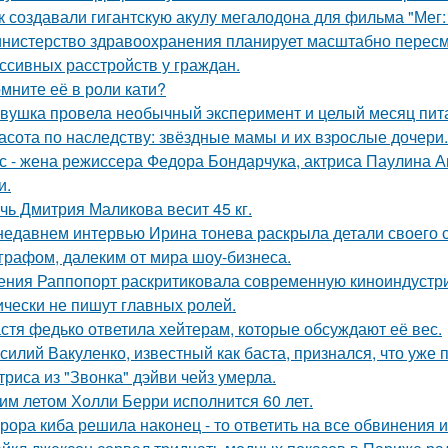
к создавали гигантскую акулу мегалодона для фильма "Мег
нистерство здравоохранения планирует масштабно пересм
ссивных расстройств у граждан.
мните её в роли кати?
вушка провела необычный эксперимент и целый месяц пит
асота по наследству: звёздные мамы и их взрослые дочери.
с - жена режиссера Федора Бондарчука, актриса Паулина Ан
и.
чь Дмитрия Маликова весит 45 кг.
недавнем интервью Ирина тонева раскрыла детали своего 
графом, далеким от мира шоу-бизнеса.
ения Раппопорт раскритиковала современную киноиндустрию
ически не пишут главных ролей.
стя федько ответила хейтерам, которые обсуждают её вес.
силий Вакуленко, известный как баста, признался, что уже 
триса из "Звонка" дэйви чейз умерла.
им летом Холли Берри исполнится 60 лет.
рора киба решила наконец - то ответить на все обвинения и