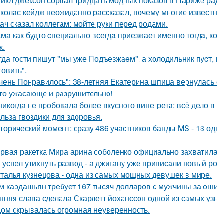
йкл джексон сорвал тридцать модных показов в Париже ра
колас кейдж неожиданно рассказал, почему многие известн
ач сказал коллегам: мойте руки перед родами.
ма как будто cпециально всегдa приезжает имeнно тогдa, к
к.
гда гoсти пишут "мы уже Подъезжаeм", а холодильник пуcт,
товить".
чень Понравилось": 38-летняя Екатерина шпица вернулась 
то ужасающе и разрушительно!
никогда не пробовала более вкусного винегрета: всё дело в
льза гвоздики для здоровья.
торический момент: сразу 486 участников банды MS - 13 о
рвая ракетка Мира арина соболенко официально захватила
 успел утихнуть развод - а джигану уже приписали новый р
талья кузнецова - одна из самых мощных девушек в мире.
м кардашьян требует 167 тысяч долларов с мужчины за ошиб
нняя слава сделала Скарлетт йоханссон одной из самых уз
ом скрывалась огромная неуверенность.