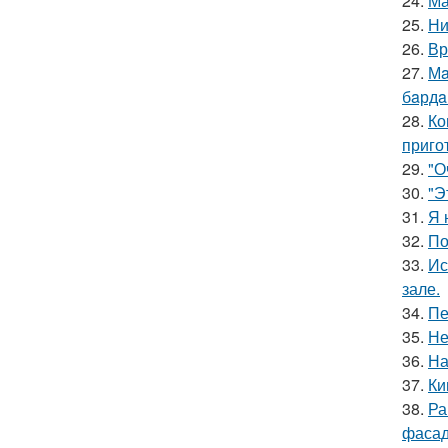
24.
Ма
25.
Ни
26.
Вр
27.
Мa
бaрдa
28.
Ко
приго
29.
"О
30.
"Э
31.
Я 
32.
По
33.
Ис
зале.
34.
Пе
35.
Не
36.
На
37.
Ки
38.
Ра
фасад