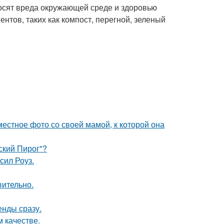
носят вреда окружающей среде и здоровью
нтов, таких как компост, перегной, зеленый
естное фото со своей мамой, к которой она
ский Пирог"?
сил Роуз.
вительно.
енды сразу.
 качестве.