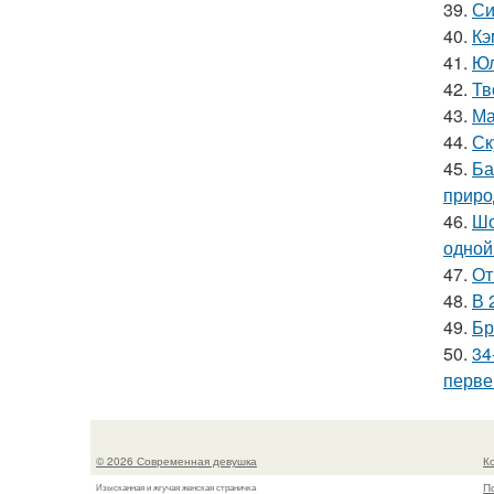
39.
Си
40.
Кэ
41.
Юл
42.
Тв
43.
Ма
44.
Ск
45.
Ба
приро
46.
Шо
одной
47.
От
48.
В 
49.
Бр
50.
34
перве
© 2026 Современная девушка
К
П
Изысканная и жгучая женская страничка