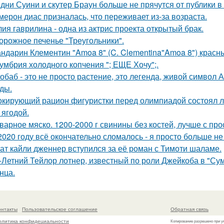
дни Суини и скутер Браун больше не прячутся от публики в 
мерон диас призналась, что переживает из-за возраста.
ия гаврилина - одна из актрис проекта открытый брак.
орожное печенье "Треугольники".
ндарин Клементин "Amoa 8" (C. Clementina"Amoa 8") красн
умбрия холодного копчения "; ЕЩЕ Хочу";.
обаб - это не просто растение, это легенда, живой символ
ды.
кирующий рацион фигуристки перед олимпиадой состоял лиш
 ягодой.
варное мяско. 1200-2000 г свинины без костей, лучше с пр
2020 году всё окончательно сломалось - я просто больше не
ат кайли дженнер вступился за её роман с Тимоти шаламе.
-Летний Тейлор лотнер, известный по роли Джейкоба в "Сум
нца.
онтакты
Пользовательское соглашение
Обратная связь
олитика конфидециальности
Копирование разрешено при у