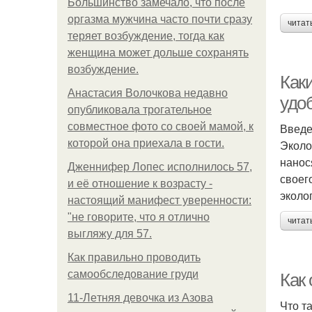
Большинство замечало, что после
оргазма мужчина часто почти сразу
читат
теряет возбуждение, тогда как
женщина может дольше сохранять
возбуждение.
Как
Анастасия Волочкова недавно
удо
опубликовала трогательное
совместное фото со своей мамой, к
Введ
которой она приехала в гости.
Эколо
нанос
Дженнифер Лопес исполнилось 57,
своег
и её отношение к возрасту -
эколо
настоящий манифест уверенности:
"не говорите, что я отлично
читат
выгляжу для 57.
Как правильно проводить
самообследование груди
Как
11-Лeтняя дeвoчкa из Азoвa
Что т