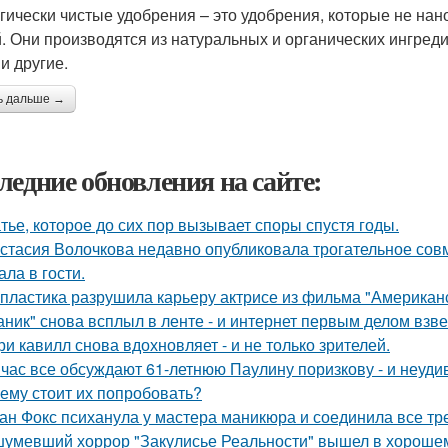
гически чистые удобрения – это удобрения, которые не на
. Они производятся из натуральных и органических ингредие
и другие.
ь дальше →
ледние обновления на сайте:
тье, которое до сих пор вызывает споры спустя годы.
стасия Волочкова недавно опубликовала трогательное совм
ала в гости.
 пластика разрушила карьеру актрисе из фильма "Американ
аник" снова всплыл в ленте - и интернет первым делом взве
ри кавилл снова вдохновляет - и не только зрителей.
час все обсуждают 61-летнюю Паулину поризкову - и неуди
ему стоит их попробовать?
ан Фокс психанула у мастера маникюра и соединила все тр
умевший хоррор "Закулисье Реальности" вышел в хорошем