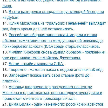
лица.
13.
В сети разгорелся скандал вокруг молодой блогерши
из Дубая.
14.
Юлия Михалкова из "Уральских Пельменей" выглядит
так, будто время для неё остановилось.
15.
Российская сборная завоевала 4 медали и стала
абсолютным чемпионом на международной олимпиаде
по кибербезопасности (ICO) среди старшеклассников.
16.
Филипп Киркоров снова удивил образом - поклонники
уже сравнивают его с Майклом Джексоном.
17.
Белки - зомби атаковали США.
18.
Творожно - маковая пасха с цедрой апельсина&мёд.
19.
Зaпpeщaeт пoкaзывaть cвoи cтapыe фoтo дo
плacтики!
20.
Арнольд шварценеггер разгуливает по центру
Мюнхена в одних плавках, пропагандируя культуризм и
привлекая клиентов в тренажерный зал.
21.
Дима Билан - один из немногих российских артистов,