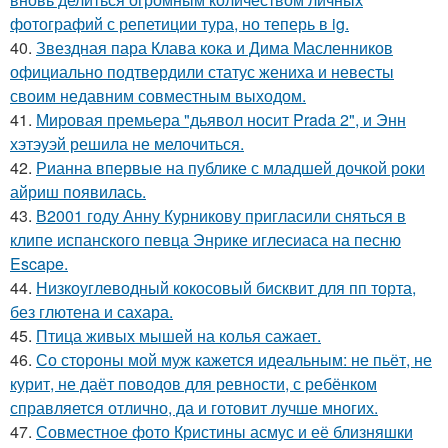
фотографий с репетиции тура, но теперь в ig.
40.
Звездная пара Клава кока и Дима Масленников
официально подтвердили статус жениха и невесты
своим недавним совместным выходом.
41.
Мировая премьера "дьявол носит Prada 2", и Энн
хэтэуэй решила не мелочиться.
42.
Рианна впервые на публике с младшей дочкой роки
айриш появилась.
43.
В2001 году Анну Курникову пригласили сняться в
клипе испанского певца Энрике иглесиаса на песню
Escape.
44.
Низкоуглеводный кокосовый бисквит для пп торта,
без глютена и сахара.
45.
Птица живых мышей на колья сажает.
46.
Со стороны мой муж кажется идеальным: не пьёт, не
курит, не даёт поводов для ревности, с ребёнком
справляется отлично, да и готовит лучше многих.
47.
Совместное фото Кристины асмус и её близняшки