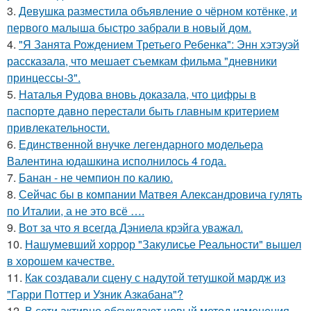
3.
Девушка разместила объявление о чёрном котёнке, и
первого малыша быстро забрали в новый дом.
4.
"Я Занята Рождением Третьего Ребенка": Энн хэтэуэй
рассказала, что мешает съемкам фильма "дневники
принцессы-3".
5.
Наталья Рудова вновь доказала, что цифры в
паспорте давно перестали быть главным критерием
привлекательности.
6.
Единственной внучке легендарного модельера
Валентина юдашкина исполнилось 4 года.
7.
Банан - не чемпион по калию.
8.
Сейчас бы в компании Матвея Александровича гулять
по Италии, а не это всё ….
9.
Вот за что я всегда Дэниела крэйга уважал.
10.
Нашумевший хоррор "Закулисье Реальности" вышел
в хорошем качестве.
11.
Как создавали сцену с надутой тетушкой мардж из
"Гарри Поттер и Узник Азкабана"?
12.
В сети активно обсуждают новый метод изменения