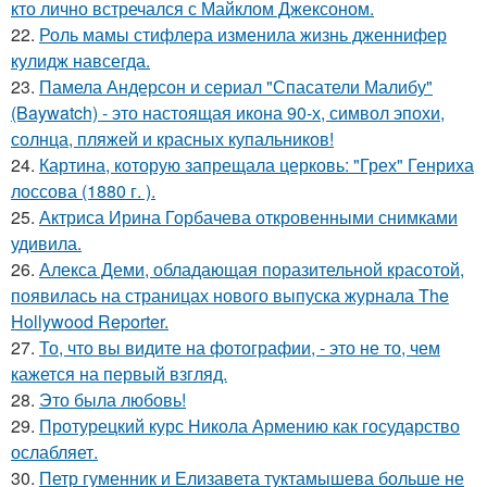
кто лично встречался с Майклом Джексоном.
22.
Роль мамы стифлера изменила жизнь дженнифер
кулидж навсегда.
23.
Памела Андерсон и сериал "Спасатели Малибу"
(Baywatch) - это настоящая икона 90-х, символ эпохи,
солнца, пляжей и красных купальников!
24.
Картина, которую запрещала церковь: "Грех" Генриха
лоссова (1880 г. ).
25.
Актриса Ирина Горбачева откровенными снимками
удивила.
26.
Алекса Деми, обладающая поразительной красотой,
появилась на страницах нового выпуска журнала The
Hollywood Reporter.
27.
То, что вы видите на фотографии, - это не то, чем
кажется на первый взгляд.
28.
Это была любовь!
29.
Протурецкий курс Никола Армению как государство
ослабляет.
30.
Петр гуменник и Елизавета туктамышева больше не