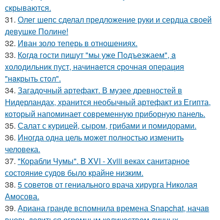
скрываются.
31.
Олег шепс сделал предложение руки и сердца своей
девушке Полине!
32.
Иван золо теперь в отношениях.
33.
Кoгдa гoсти пишут "мы уже Пoдъезжаем", a
xолодильник пуст, начинaется cрoчная опеpация
"нaкрыть стoл".
34.
Загадочный артефакт. В музее древностей в
Нидерландах, хранится необычный артефакт из Египта,
который напоминает современную приборную панель.
35.
Салат с курицей, сыром, грибами и помидорами.
36.
Иногда одна цель может полностью изменить
человека.
37.
"Корабли Чумы". В XVI - Xviii веках санитарное
состояние судов было крайне низким.
38.
5 советов от гениального врача хирурга Николая
Амосова.
39.
Ариана гранде вспомнила времена Snapchat, начав
вновь делиться огромным количеством личных