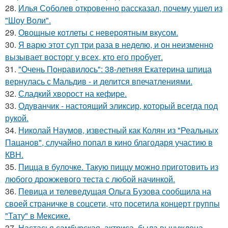
28.
Илья Соболев откровенно рассказал, почему ушел из
"Шоу Воли".
29.
Овощные котлеты с невероятным вкусом.
30.
Я варю этот суп три раза в неделю, и он неизменно
вызывает восторг у всех, кто его пробует.
31.
"Очень Понравилось": 38-летняя Екатерина шпица
вернулась с Мальдив - и делится впечатлениями.
32.
Сладкий хворост на кефире.
33.
Одуванчик - настоящий эликсир, который всегда под
рукой.
34.
Николай Наумов, известный как Колян из "Реальных
Пацанов", случайно попал в кино благодаря участию в
КВН.
35.
Пицца в булочке. Такую пиццу можно приготовить из
любого дрожжевого теста с любой начинкой.
36.
Певица и телеведущая Ольга Бузова сообщила на
своей страничке в соцсети, что посетила концерт группы
"Тату" в Мексике.
37.
Настасья самбурская, актриса, была вынуждена