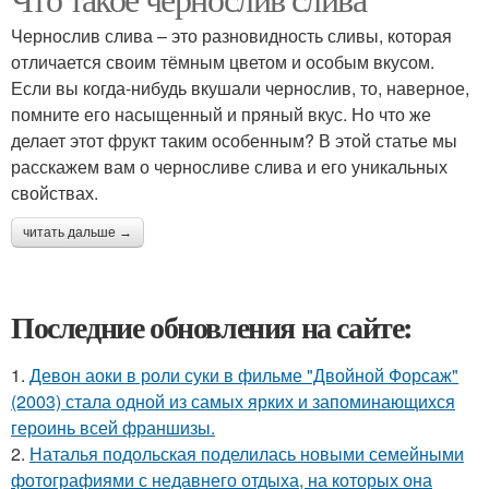
Чернослив слива – это разновидность сливы, которая
отличается своим тёмным цветом и особым вкусом.
Если вы когда-нибудь вкушали чернослив, то, наверное,
помните его насыщенный и пряный вкус. Но что же
делает этот фрукт таким особенным? В этой статье мы
расскажем вам о черносливе слива и его уникальных
свойствах.
читать дальше →
Последние обновления на сайте:
1.
Девон аоки в роли суки в фильме "Двойной Форсаж"
(2003) стала одной из самых ярких и запоминающихся
героинь всей франшизы.
2.
Наталья подольская поделилась новыми семейными
фотографиями с недавнего отдыха, на которых она