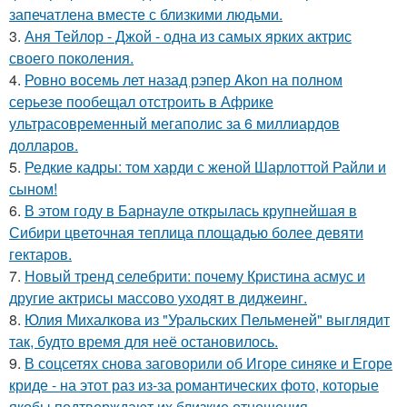
запечатлена вместе с близкими людьми.
3.
Аня Тейлор - Джой - одна из самых ярких актрис
своего поколения.
4.
Ровно восемь лет назад рэпер Akon на полном
серьезе пообещал отстроить в Африке
ультрасовременный мегаполис за 6 миллиардов
долларов.
5.
Редкие кадры: том харди с женой Шарлоттой Райли и
сыном!
6.
В этом году в Барнауле открылась крупнейшая в
Сибири цветочная теплица площадью более девяти
гектаров.
7.
Новый тренд селебрити: почему Кристина асмус и
другие актрисы массово уходят в диджеинг.
8.
Юлия Михалкова из "Уральских Пельменей" выглядит
так, будто время для неё остановилось.
9.
В соцсетях снова заговорили об Игоре синяке и Егоре
криде - на этот раз из-за романтических фото, которые
якобы подтверждают их близкие отношения.