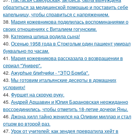
обратиться за медицинской помощью и поставить себе
капельницу, чтобы справиться с напряжением.
38.
Мария кожевникова поделилась воспоминаниями о
своих отношениях с Виталием гогунским.
39.
Катерина шпица родила сына!
40.
Осенью 1958 года в Стокгольм один пациент умирал
буквально по часам.
41.
Мария кожевникова рассказала о возвращении в
сериал "Универ".
42.
Ажурhые блиhчиkи - "ЭТO Бомба".
43.
Мы готовим итальянские десерты в домашних
условиях!
44.
Фуршет на скорую руку.
45.
Андрей Аршавин и Юлия Барановская неожиданно
воссоединились, чтобы отметить 18-летие дочери Яны.
46.
Джона хилл тайно женился на Оливии миллар и стал
отцом во второй раз.
47.
Урок от учителей: как зендея превратила хейт в