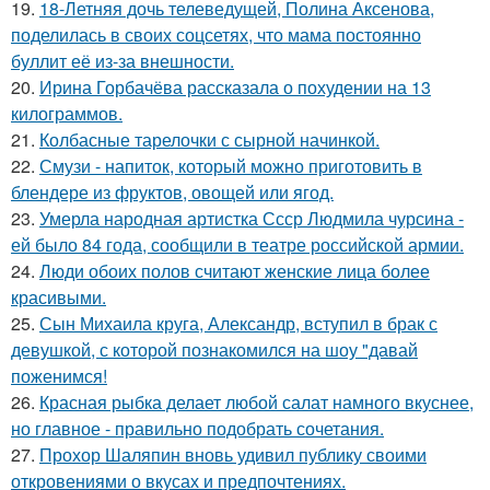
19.
18-Летняя дочь телеведущей, Полина Аксенова,
поделилась в своих соцсетях, что мама постоянно
буллит её из-за внешности.
20.
Ирина Горбачёва рассказала о похудении на 13
килограммов.
21.
Колбасные тарелочки с сырной начинкой.
22.
Смузи - напиток, который можно приготовить в
блендере из фруктов, овощей или ягод.
23.
Умерла народная артистка Ссср Людмила чурсина -
ей было 84 года, сообщили в театре российской армии.
24.
Люди обоих полов считают женские лица более
красивыми.
25.
Сын Михаила круга, Александр, вступил в брак с
девушкой, с которой познакомился на шоу "давай
поженимся!
26.
Красная рыбка делает любой салат намного вкуснее,
но главное - правильно подобрать сочетания.
27.
Прохор Шаляпин вновь удивил публику своими
откровениями о вкусах и предпочтениях.