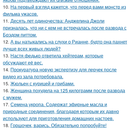
10.
На первый взгляд кажется, что перед вами монстр из
фильма ужасов.
11.
Десять лет одиночества: Анджелина Джоли
призналась, что ни с кем не встречалась после развода с
Брэдом питтом.
12.
А вы натыкались на слухи о Рианне, будто она пахнет
лучше всех живых людей?
13.
Настя федько ответила хейтерам, которые
обсуждают её вес.
14.
Прокуратура новую экспертизу для лерчек после
видео из зала потребовала.
15.
Жюльен с курицей и грибами.
16.
Женщина похудела на 125 килограмм после развода
с мужем.
17.
Семена укропа. Содержат эфирные масла и
природные соединения, благодаря которым их давно
используют для приготовления домашних настоев.
18.
Горшочек, варись. Обязательно попробуйте!