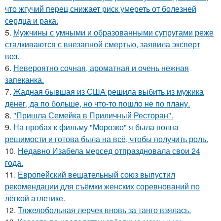
что жгучий перец снижает риск умереть от болезней
сердца и рака.
5.
Мужчины с умными и образованными супругами реже
сталкиваются с внезапной смертью, заявила эксперт
воз.
6.
Невероятно сочная, ароматная и очень нежная
запеканка.
7.
Жадная бывшая из США решила выбить из мужика
денег, да по больше, но что-то пошло не по плану.
8.
"Пришла Семейка в Приличный Ресторан".
9.
На пробах к фильму "Морозко" я была полна
решимости и готова была на всё, чтобы получить роль.
10.
Недавно Изабела мерсед отпраздновала свои 24
года.
11.
Европейский вещательный союз выпустил
рекомендации для съёмки женских соревнований по
лёгкой атлетике.
12.
Тяжелобольная лерчек вновь за танго взялась.