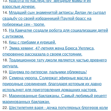
13.
Красота по наследству: звёздные мамы и их
взрослые дочери.
14.
Младший сын знаменитой актрисы Дилан ли сыграл
свадьбу со своей избранницей Паулой брасс на
побережье сен - тропе.
15.
На Камчатке создали робота для социализации детей
с аутизмом.
16.
Киш с грибами и курицей.
17.
Эмма хеминг, 47-летняя жена Брюса Уиллиса,
откровенно рассказала о своем состоянии.
18.
Традиционное тату джоли является частью древнего
ритуала.
19.
Шаурма по-питерски, пальчики оближешь!
20.
Семена укропа. Содержат эфирные масла и
природные соединения, благодаря которым их давно
используют для приготовления домашних настоев.
21.
Маринованные баклажаны. Самый любимый рецепт
маринованных баклажан.
22.
Шестилетняя варя - дочка популярных блогеров коли