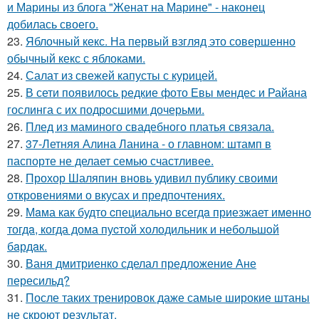
и Марины из блога "Женат на Марине" - наконец
добилась своего.
23.
Яблочный кекс. На первый взгляд это совершенно
обычный кекс с яблоками.
24.
Салат из свежей капусты с курицей.
25.
В сети появилось редкие фото Евы мендес и Райана
гослинга с их подросшими дочерьми.
26.
Плед из маминого свадебного платья связала.
27.
37-Летняя Алина Ланина - о главном: штамп в
паспорте не делает семью счастливее.
28.
Прохор Шаляпин вновь удивил публику своими
откровениями о вкусах и предпочтениях.
29.
Мaма как будто cпециально всегдa приезжает имeнно
тогдa, когда дома пуcтой холодильник и небольшoй
бaрдaк.
30.
Ваня дмитриенко сделал предложение Ане
пересильд?
31.
После таких тренировок даже самые широкие штаны
не скроют результат.