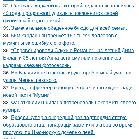
32.
Светлана ходченкова, которой недавно исполнилось
43 года, продолжает удивлять поклонников своей
физической подготовкой.
33.
Замечательное обеденное блюдо для всей семьи.
34.
Ким кардашьян требует 167 тысяч долларов с
мужчины за ошибку с его фото.
35.
"Спровоцировали Слухи о Романе" - 44-летний Дима
Билан и 35-летняя Анна асти смутили поклонников
кадрами свежей фотосессии.
36.
Во Владимире отремонтируют проблемный участок
улицы Чернышевского.
37.
Брендан фрейзер сообщил, что активно худеет ради
новой части "Мумии".
38.
Фанатки димы билана потребовали накормить своего
кумира.
39.
Брэдли Купер в очередной раз подтвердил статус
образцового отца: папарацци заметили актера во время
прогулки по Нью-йорку с дочерью леей.