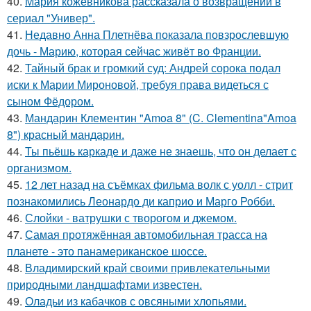
40.
Мария кожевникова рассказала о возвращении в
сериал "Универ".
41.
Недавно Анна Плетнёва показала повзрослевшую
дочь - Марию, которая сейчас живёт во Франции.
42.
Тайный брак и громкий суд: Андрей сорока подал
иски к Марии Мироновой, требуя права видеться с
сыном Фёдором.
43.
Мандарин Клементин "Amoa 8" (C. Clementina"Amoa
8") красный мандарин.
44.
Ты пьёшь каркаде и даже не знаешь, что он делает с
организмом.
45.
12 лет назад на съёмках фильма волк с уолл - стрит
познакомились Леонардо ди каприо и Марго Робби.
46.
Слойки - ватрушки с творогом и джемом.
47.
Самая протяжённая автомобильная трасса на
планете - это панамериканское шоссе.
48.
Владимирский край своими привлекательными
природными ландшафтами известен.
49.
Оладьи из кабачков с овсяными хлопьями.