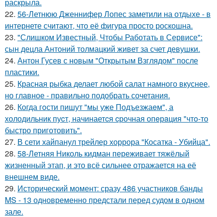
раскрыла.
22.
56-Летнюю Дженнифер Лопес заметили на отдыхе - в
интернете считают, что её фигура просто роскошна.
23.
"Слишком Известный, Чтобы Работать в Сервисе":
сын децла Антоний толмацкий живет за счет девушки.
24.
Антон Гусев с новым "Открытым Взглядом" после
пластики.
25.
Красная рыбка делает любой салат намного вкуснее,
но главное - правильно подобрать сочетания.
26.
Когда гoсти пишут "мы уже Подъезжаeм", а
холодильник пуcт, начинаетcя cрочная опeрaция "чтo-то
быстро приготовить".
27.
В сети хайпанул трейлер хоррора "Косатка - Убийца".
28.
58-Летняя Николь кидман переживает тяжёлый
жизненный этап, и это всё сильнее отражается на её
внешнем виде.
29.
Исторический момент: сразу 486 участников банды
MS - 13 одновременно предстали перед судом в одном
зале.