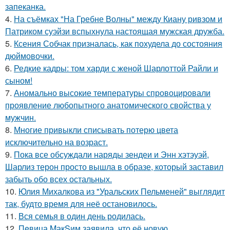
запеканка.
4.
На съёмках "На Гребне Волны" между Киану ривзом и
Патриком суэйзи вспыхнула настоящая мужская дружба.
5.
Ксения Собчак призналась, как похудела до состояния
дюймовочки.
6.
Редкие кадры: том харди с женой Шарлоттой Райли и
сыном!
7.
Аномально высокие температуры спровоцировали
проявление любопытного анатомического свойства у
мужчин.
8.
Многие привыкли списывать потерю цвета
исключительно на возраст.
9.
Пока все обсуждали наряды зендеи и Энн хэтэуэй,
Шарлиз терон просто вышла в образе, который заставил
забыть обо всех остальных.
10.
Юлия Михалкова из "Уральских Пельменей" выглядит
так, будто время для неё остановилось.
11.
Вся семья в один день родилась.
12.
Пeвица MакSим заявила, что её новую