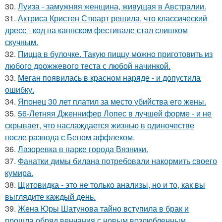
30.
Луиза - замужняя женщина, живущая в Австралии.
31.
Актриса Кристен Стюарт решила, что классический
дресс - код на каннском фестивале стал слишком
скучным.
32.
Пицца в булочке. Такую пиццу можно приготовить из
любого дрожжевого теста с любой начинкой.
33.
Меган появилась в красном наряде - и допустила
ошибку.
34.
Японец 30 лет платил за место убийства его жены.
35.
56-Летняя Дженнифер Лопес в лучшей форме - и не
скрывает, что наслаждается жизнью в одиночестве
после развода с Беном аффлеком.
36.
Лазоревка в парке города Вязники.
37.
Фанатки димы билана потребовали накормить своего
кумира.
38.
Щитовидка - это не только анализы, но и то, как вы
выглядите каждый день.
39.
Жена Юры Шатунова тайно вступила в брак и
прошла обряд венчания с новым возлюбленным.