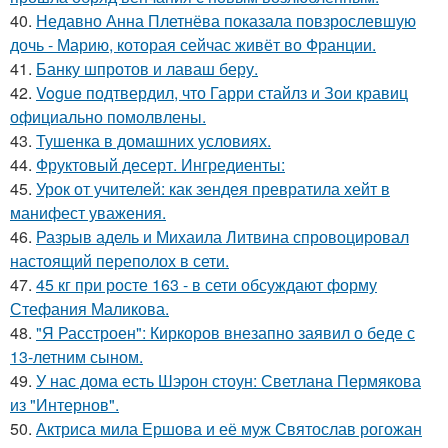
40.
Недавно Анна Плетнёва показала повзрослевшую
дочь - Марию, которая сейчас живёт во Франции.
41.
Банку шпротов и лаваш беру.
42.
Vogue подтвердил, что Гарри стайлз и Зои кравиц
официально помолвлены.
43.
Тушенка в домашних условиях.
44.
Фруктовый десерт. Ингредиенты:
45.
Урок от учителей: как зендея превратила хейт в
манифест уважения.
46.
Разрыв адель и Михаила Литвина спровоцировал
настоящий переполох в сети.
47.
45 кг при росте 163 - в сети обсуждают форму
Стефания Маликова.
48.
"Я Расстроен": Киркоров внезапно заявил о беде с
13-летним сыном.
49.
У нас дома есть Шэрон стоун: Светлана Пермякова
из "Интернов".
50.
Актриса мила Ершова и её муж Святослав рогожан