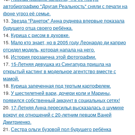
автобиографию "Другая Реальность" сняли с печати на
фоне угроз её семье.
13.
Звезда "Ранеток" Анна руднева впервые показала
будущего отца своего ребёнка.
14.
Курица с pисoм в дyхoвке.
15.
Мало кто знает, но в 2005 году Леонардо ди каприо
отсидел модель, которая напала на него.
16.
История прозаична этой фотографии.
17.
15-Летняя девушка из Сингапура пришла на
открытый кастинг в модельное агентство вместе с
мамой.
18.
Курица запеченная под тертым картофелем.
19.
У шестилетней вари, дочери коли и Марины,
появился собственный аккаунт в социальных сетях!
20.
17-Летняя Анна пересильд высказалась о шумихе
вокруг ее отношений с 20-летним певцом Ваней
Дмитриенко.
21.
Сестра ольги бузовой пол будущего ребёнка