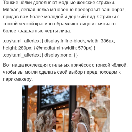
Тонкие чёлки дополняют модные женские стрижки.
Мягкая, лёгкая чёлка мгновенно преобразит ваш образ,
придав вам более молодой и дерзкий вид. Стрижки с
тонкой чёлкой красиво обрамляют лицо и смягчают
более квадратные черты лица.
.cpykami_aftertext { display:inline-block; width: 336px;
height: 280px; } @media(min-width: 570px) {
.cpykami_aftertext { display:none; } }
Вот наша коллекция стильных причёсок с тонкой чёлкой,
чтобы вы могли сделать свой выбор перед походом к
парикмахеру.