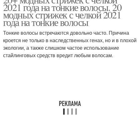
Челка на тонкие волосы
2021 года на тонкие волосы. 20
челкой
модных стрижек с челкой 2021
года на тонкие волосы
Тонкие волосы встречаются довольно часто. Причина
Длинная челка
Многослойная челка
кроется не только в наследственных генах, но и в плохой
экологии, а также слишком частое использование
стайлинговых средств вредит любым волосам.
Волнистая челка
Челка до уровня
Стрижки на тонкие
волосы