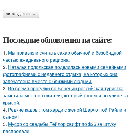
читать дальше →
Последние обновления на сайте:
1.
Мы привыкли считать сахар обычной и безобидной
частью ежедневного рациона.
2.
Наталья подольская поделилась новыми семейными
фотографиями с недавнего отдыха, на которых она
запечатлена вместе с близкими людьми.
3.
Во время прогулки по Венеции российская туристка
заметила местного жителя, который гонялся по улице за
крысой.
4.
Редкие кадры: том харди с женой Шарлоттой Райли и
сыном!
5.
Мусор со свадьбы Тейлор свифт по $25 за штуку
распродали.