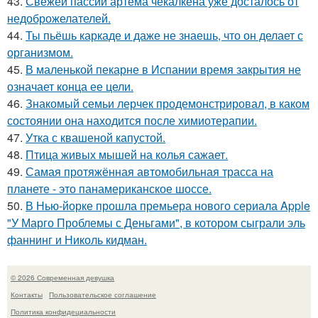
43.
Свежей пассии артема чекалкена уже досталось от
недоброжелателей.
44.
Ты пьёшь каркаде и даже не знаешь, что он делает с
организмом.
45.
В маленькой пекарне в Испании время закрытия не
означает конца ее цели.
46.
Знакомый семьи лерчек продемонстрировал, в каком
состоянии она находится после химиотерапии.
47.
Утка с квашеной капустой.
48.
Птица живых мышей на колья сажает.
49.
Самая протяжённая автомобильная трасса на
планете - это панамериканское шоссе.
50.
В Нью-йорке прошла премьера нового сериала Apple
"У Марго Проблемы с Деньгами", в котором сыграли эль
фаннинг и Николь кидман.
© 2026 Современная девушка
Контакты
Пользовательское соглашение
Политика конфидециальности