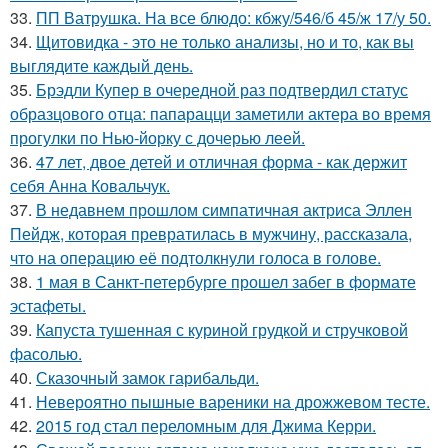
33.
ПП Ватрушка. На все блюдо: кбжу/546/б 45/ж 17/у 50.
34.
Щитовидка - это не только анализы, но и то, как вы
выглядите каждый день.
35.
Брэдли Купер в очередной раз подтвердил статус
образцового отца: папарацци заметили актера во время
прогулки по Нью-йорку с дочерью леей.
36.
47 лет, двое детей и отличная форма - как держит
себя Анна Ковальчук.
37.
В недавнем прошлом симпатичная актриса Эллен
Пейдж, которая превратилась в мужчину, рассказала,
что на операцию её подтолкнули голоса в голове.
38.
1 мая в Санкт-петербурге прошел забег в формате
эстафеты.
39.
Капуста тушенная с куриной грудкой и стручковой
фасолью.
40.
Сказочный замок гарибальди.
41.
Невероятно пышные вареники на дрожжевом тесте.
42.
2015 год стал переломным для Джима Керри.