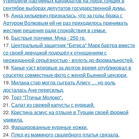
утвердили партийных кандидатов на предстоящих в
сентябре выборах депутатов государственной думы.
15.
Анна хилькевич призналась, что за годы брака с
Артуром Волковым ей не раз приходилось принимать
жесткие решения ради спокойствия в семье.
16.
Быстрые пончики. Мука - 250 гр.
17.
Центральный защитник "Бетиса" Марк бартра вместе
со своей девушкой подошёл к отношениям с
неожиданной серьёзностью - вплоть до формальностей.
18.
Канье уэст впервые за долгое время опубликовал в
соцсетях совместные фото с женой Бьянкой цензори.
19.
Милана стар могла сыграть Алису … но роль
досталась Ане пересильд.
20.
Торт "Птичье Молоко".
21.
Салат из свежей капусты с курицей.
22.
Кристина асмус на отдыхе в Турции своей формой
удивила.
23.
Фаршированные куриные ножки.
24.
Плед из маминого свадебного платья связала.