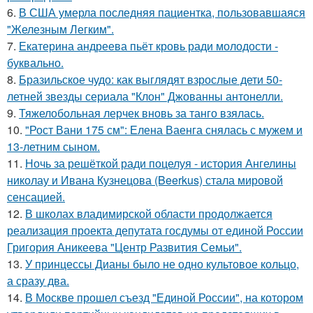
6.
В США умерла последняя пациентка, пользовавшаяся
"Железным Легким".
7.
Екатерина андреева пьёт кровь ради молодости -
буквально.
8.
Бразильское чудо: как выглядят взрослые дети 50-
летней звезды сериала "Клон" Джованны антонелли.
9.
Тяжелобольная лерчек вновь за танго взялась.
10.
"Рост Вани 175 см": Елена Ваенга снялась с мужем и
13-летним сыном.
11.
Ночь за решёткой ради поцелуя - история Ангелины
николау и Ивана Кузнецова (Beerkus) стала мировой
сенсацией.
12.
В школах владимирской области продолжается
реализация проекта депутата госдумы от единой России
Григория Аникеева "Центр Развития Семьи".
13.
У принцессы Дианы было не одно культовое кольцо,
а сразу два.
14.
В Москве прошел съезд "Единой России", на котором