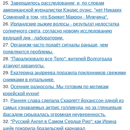
25.
Завершилось расследование, и, по словам
американской журналистки Кэндис оуэнс, "нет Никаких
Сомнений в том, что Брижит Макрон - Мужчина".
26.
Ирландские рыжие волосы - результат недостатка
солнечного света, согласно новому исследованию
ведущей днк - лаборатории.
27.
Организм часто подаёт сигналы раньше, чем
появляются проблемы.
28.
"Пapализовало все Тело": жителей Волгограда
атакуют каракурты.
29.
Екатерина андреева поразила поклонников свежими
снимками в купальнике.
30.
Осенние разносолы. Мы готовим по мотивам
корейской кухни!
31.
Ранняя слава сделала Скарлетт йоханссон одной из
самых узнаваемых актрис голливуда, но за глянцевым
фасадом скрывалась огромная неуверенность.
32.
"Русский Ангел в Самом Сердце Рио": как Ирина
шейк покорила бразильский карнавал.