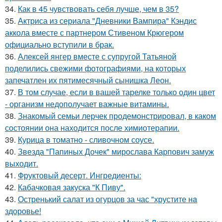
34.
Как в 45 чувствовать себя лучше, чем в 35?
35.
Актриса из сериала "Дневники Вампира" Кэндис
аккола вместе с партнером Стивеном Крюгером
официально вступили в брак.
36.
Алексей янгер вместе с супругой Татьяной
поделились свежими фотографиями, на которых
запечатлен их пятимесячный сынишка Леон.
37.
В том случае, если в вашей тарелке только один цвет
- организм недополучает важные витамины.
38.
Знакомый семьи лерчек продемонстрировал, в каком
состоянии она находится после химиотерапии.
39.
Курица в томатно - сливочном соусе.
40.
Звезда "Папиных Дочек" мирослава Карпович замуж
выходит.
41.
Фруктовый десерт. Ингредиенты:
42.
Кабачковая закуска "К Пиву".
43.
Остренький салат из огурцов за час "хрустите нa
здоровье!