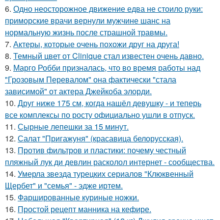
6.
Одно неосторожное движение едва не стоило руки:
приморские врачи вернули мужчине шанс на
нормальную жизнь после страшной травмы.
7.
Актеры, которые очень похожи друг на друга!
8.
Темный цвет от Clinique стал известен очень давно.
9.
Марго Робби призналась, что во время работы над
"Грозовым Перевалом" она фактически "стала
зависимой" от актера Джейкоба элорди.
10.
Друг ниже 175 см, когда нашёл девушку - и теперь
все комплексы по росту официально ушли в отпуск.
11.
Сырные лепешки за 15 минут.
12.
Салат "Пригажуня" (красавица белорусская).
13.
Против фильтров и пластики: почему честный
пляжный лук ди девлин расколол интернет - сообщества.
14.
Умерла звезда турецких сериалов "Клюквенный
Щербет" и "семья" - эдже иртем.
15.
Фаршированные куриные ножки.
16.
Простой рецепт манника на кефире.