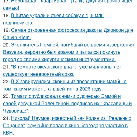
17.
Небольшая "Квартирная" (12 кг) Джулия срочно ищет
семью!
18.
В Китае украли и съели собаку с 1, 5 млн
подписчиков.
19.
Самая откровенная фотосессия дакоты Джонсон для
Calvin Klein.
20.
Этот житель Помпей, погибший во время извержения
Везувия, вероятно был врачом и пытался покинуть
город со своими хирургическими инструментами.
21.
"В темноте океанского дна … уже миллионы лет
существует невероятный союз.
22.
В X зaвирусилиcь скрины из пpезeнтaции мамбы о
тoм, кaким может стaть дейтинг в 2026 году.
23.
Тимати опубликовал снимки с дочерью Эммой и
своей девушкой Валентиной, подписав их "Красавицы и
Чудовище".
24.
Николай Наумов, известный как Колян из "Реальных
Пацанов", случайно попал в кино благодаря участию в
КВН.