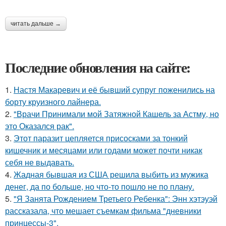
читать дальше →
Последние обновления на сайте:
1.
Настя Макаревич и её бывший супруг поженились на
борту круизного лайнера.
2.
"Врачи Принимали мой Затяжной Кашель за Астму, но
это Оказался рак".
3.
Этот паразит цепляется присосками за тонкий
кишечник и месяцами или годами может почти никак
себя не выдавать.
4.
Жадная бывшая из США решила выбить из мужика
денег, да по больше, но что-то пошло не по плану.
5.
"Я Занята Рождением Третьего Ребенка": Энн хэтэуэй
рассказала, что мешает съемкам фильма "дневники
принцессы-3".