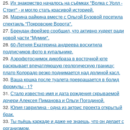
25.
Их знакомство началось на съёмках "Волка с Уолл -
Стрит" - и могло стать красивой историей.
26.
Марина райкина вместе с Ольгой Бузовой посетила
спектакль "Покровские Ворота".
27.
Брендан фрейзер сообщил, что активно худеет ради
новой части "Мумии".
28.
60-Летняя Екатерина андреева восхитила
подписчиков фото в купальнике.
29.
Аэрофотоснимок дикобpaза в восточной юте
раскрывает впечатляющую геологическую границу:
плато Колорадо резко поднимается над долиной касл.
30.
Ваша кошка после туалета превращается в болид
формулы - 1?
31.
Стало известно имя и дата рождения скрываемой
дочери Алексея Пиманова и Ольги Погодиной.
32.
Юлия гаврилина - одна из актрис проекта открытый
брак.
33.
Ты пьёшь каркаде и даже не знаешь, что он делает с
организмом.