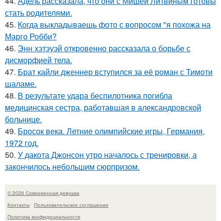
44.
Адель рассказала, что они с Мишей Литвиным готовы
стать родителями.
45.
Когда выкладываешь фото с вопросом "я похожа на
Марго Робби?
46.
Энн хэтэуэй откровенно рассказала о борьбе с
дисморфией тела.
47.
Брат кайли дженнер вступился за её роман с Тимоти
шаламе.
48.
В результате удара беспилотника погибла
медицинская сестра, работавшая в александровской
больнице.
49.
Бросок века. Летние олимпийские игры, Германия,
1972 год.
50.
У дакота Джонсон утро началось с тренировки, а
закончилось небольшим сюрпризом.
© 2026 Современная девушка
Контакты
Пользовательское соглашение
Политика конфидециальности