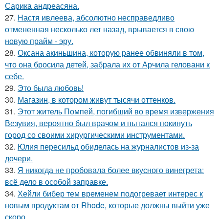
Сарика андреасяна.
27.
Настя ивлеева, абсолютно несправедливо
отмененная несколько лет назад, врывается в свою
новую прайм - эру.
28.
Оксана акиньшина, которую ранее обвиняли в том,
что она бросила детей, забрала их от Арчила геловани к
себе.
29.
Это была любовь!
30.
Магазин, в котором живут тысячи оттенков.
31.
Этот житель Помпей, погибший во время извержения
Везувия, вероятно был врачом и пытался покинуть
город со своими хирургическими инструментами.
32.
Юлия пересильд обиделась на журналистов из-за
дочери.
33.
Я никогда не пробовала более вкусного винегрета:
всё дело в особой заправке.
34.
Хейли бибер тем временем подогревает интерес к
новым продуктам от Rhode, которые должны выйти уже
скоро.