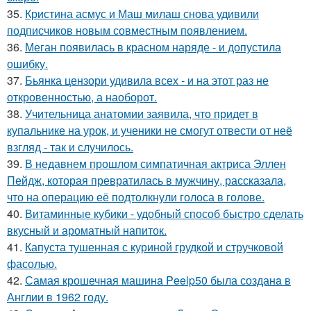
35.
Кристина асмус и Маш милаш снова удивили
подписчиков новым совместным появлением.
36.
Меган появилась в красном наряде - и допустила
ошибку.
37.
Бьянка цензори удивила всех - и на этот раз не
откровенностью, а наоборот.
38.
Учительница анатомии заявила, что придет в
купальнике на урок, и ученики не смогут отвести от неё
взгляд - так и случилось.
39.
В недавнем прошлом симпатичная актриса Эллен
Пейдж, которая превратилась в мужчину, рассказала,
что на операцию её подтолкнули голоса в голове.
40.
Витаминные кубики - удобный способ быстро сделать
вкусный и ароматный напиток.
41.
Капуста тушенная с куриной грудкой и стручковой
фасолью.
42.
Самая крошечная машинa Peelp50 была созданa в
Англии в 1962 году.