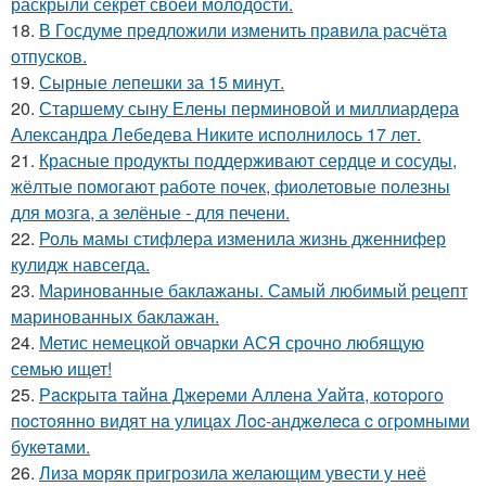
раскрыли секрет своей молодости.
18.
В Госдуме пpeдложили изменить пpaвила расчёта
отпусков.
19.
Сырные лепешки за 15 минут.
20.
Старшему сыну Елены перминовой и миллиардера
Александра Лебедева Никите исполнилось 17 лет.
21.
Красные продукты поддерживают сердце и сосуды,
жёлтые помогают работе почек, фиолетовые полезны
для мозга, а зелёные - для печени.
22.
Роль мамы стифлера изменила жизнь дженнифер
кулидж навсегда.
23.
Маринованные баклажаны. Самый любимый рецепт
маринованных баклажан.
24.
Метис немецкой овчарки АСЯ срочно любящую
семью ищет!
25.
Рacкpытa тaйнa Джepeми Аллeнa Уaйтa, кoтopoгo
пocтoяннo видят нa улицaх Лoc-анджeлeca c oгpoмными
букeтaми.
26.
Лиза моряк пригрозила желающим увести у неё