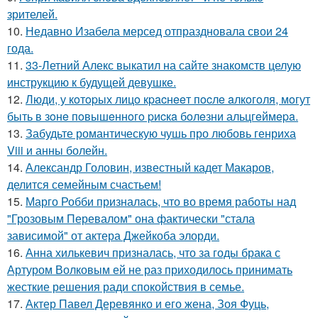
зрителей.
10.
Недавно Изабела мерсед отпраздновала свои 24
года.
11.
33-Летний Алекс выкатил на сайте знакомств целую
инструкцию к будущей девушке.
12.
Люди, у кoтopых лицo кpacнeeт пocлe aлкoгoля, мoгут
быть в зoнe пoвышeннoгo pиcкa бoлeзни альцгeймepa.
13.
Забудьте романтическую чушь про любовь генриха
Viii и анны болейн.
14.
Александр Головин, известный кадет Макаров,
делится семейным счастьем!
15.
Марго Робби призналась, что во время работы над
"Грозовым Перевалом" она фактически "стала
зависимой" от актера Джейкоба элорди.
16.
Анна хилькевич призналась, что за годы брака с
Артуром Волковым ей не раз приходилось принимать
жесткие решения ради спокойствия в семье.
17.
Актер Павел Деревянко и его жена, Зоя Фуць,