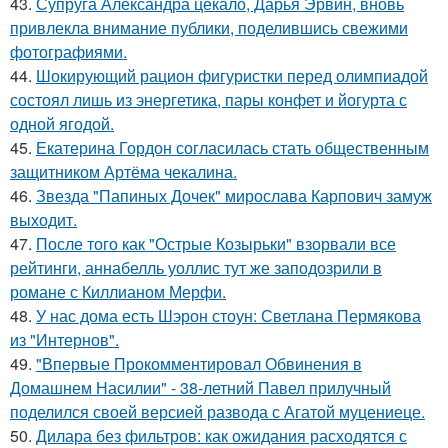
43.
Супруга Александра цекало, Дарья Эрвин, вновь
привлекла внимание публики, поделившись свежими
фотографиями.
44.
Шокирующий рацион фигуристки перед олимпиадой
состоял лишь из энергетика, пары конфет и йогурта с
одной ягодой.
45.
Екатерина Гордон согласилась стать общественным
защитником Артёма чекалина.
46.
Звезда "Папиных Дочек" мирослава Карпович замуж
выходит.
47.
После того как "Острые Козырьки" взорвали все
рейтинги, аннабелль уоллис тут же заподозрили в
романе с Киллианом Мерфи.
48.
У нас дома есть Шэрон стоун: Светлана Пермякова
из "Интернов".
49.
"Впервые Прокомментировал Обвинения в
Домашнем Насилии" - 38-летний Павел прилучный
поделился своей версией развода с Агатой муцениеце.
50.
Дилара без фильтров: как ожидания расходятся с