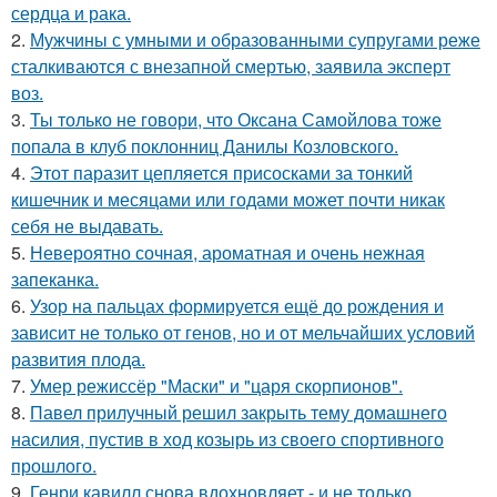
сердца и рака.
2.
Мужчины с умными и образованными супругами реже
сталкиваются с внезапной смертью, заявила эксперт
воз.
3.
Ты только не говори, что Оксана Самойлова тоже
попала в клуб поклонниц Данилы Козловского.
4.
Этот паразит цепляется присосками за тонкий
кишечник и месяцами или годами может почти никак
себя не выдавать.
5.
Невероятно сочная, ароматная и очень нежная
запеканка.
6.
Узор на пальцах формируется ещё до рождения и
зависит не только от генов, но и от мельчайших условий
развития плода.
7.
Умер режиссёр "Маски" и "царя скорпионов".
8.
Павел прилучный решил закрыть тему домашнего
насилия, пустив в ход козырь из своего спортивного
прошлого.
9.
Генри кавилл снова вдохновляет - и не только